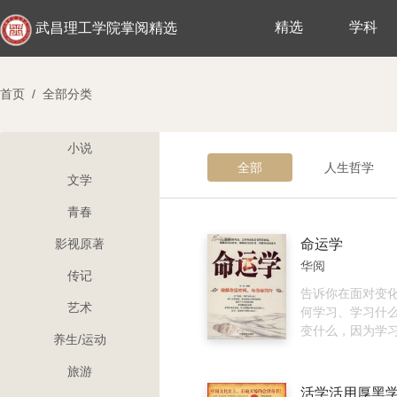
精选
学科
武昌理工学院掌阅精选
首页
/
全部分类
小说
全部
人生哲学
文学
青春
影视原著
命运学
华阅
传记
告诉你在面对变
艺术
何学习、学习什
变什么，因为学
养生/运动
超越竞争对手的
个人的学习能力
旅游
竞争力，如果你
活学活用厚黑