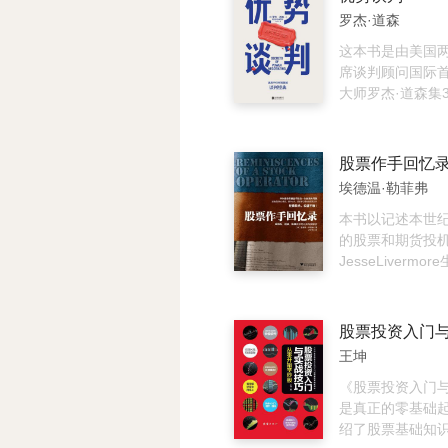
果成功了，你将
维、拆解现象、
罗杰·道森
业逻辑、房产实操
进，带你看透事
这本书是由美国
逻辑，构筑从认
席谈判顾问国际
济学知识体系。
大师罗杰·道森集
谈判经验著述而
细的指导，生动
权威的大师手记
股票作手回忆
议。教会你如何
埃德温·勒菲弗
胜，更教会你如
后让对手感觉到
本书以记述本世
判，而不是吃亏
的股票和期货投
JesseLivermo
经典作品。数十
一代的金融专业
都阅读过这本书
融操作所应秉持
王坤
及感受。
《股票投资入门
是真正的零基础
绍了股票基础知