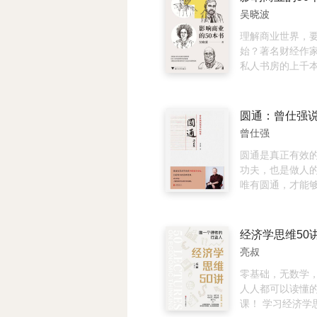
地利用手中的金
题，概要性地归
吴晓波
你工作！
词，“低欲望社会
少、超高龄化、
理解商业世界，
欲望的年轻人越
始？著名财经作
持有大量的金融
私人书房的上千
有高额的内部准
中，精心挑选出5
有效运用资金，
作品，逐一重读
松政策或公共投
书的时间，理解近
消费者信心，撒
经济理论迭代、
曾仕强
振兴经济……面对
络。同时，也为
会”的问题，就算
基础和阅读爱好
圆通是真正有效
涨也不是高兴的
了诚意满满的宝
功夫，也是做人
研一也指出，并
的解读将从亚当·
唯有圆通，才能
轻人欲望低落，
富论》开始，你
导的难题。
无求的倾向，在
书，却不一定知
下，也是一种合
一年，美国发布
须思考的是，身处
言》，历史在大
亮叔
社会”，国民与企
散发出迷人的气
因应。“低欲望”
克思、韦伯、哈
零基础，无数学
对企业带来严重
曼、萨缪尔森、
人人都可以读懂
世代可能也拥有
代经济学和管理
课！ 学习经济学