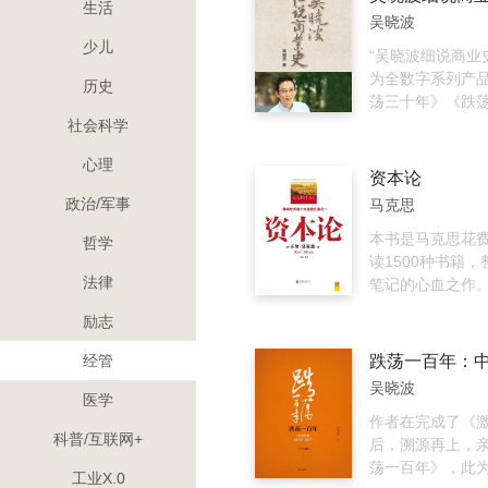
生活
1995年兴起到
吴晓波
中的弄潮儿和财
少儿
表，他们用互联
“吴晓波细说商业
着这个国家的历
为全数字系列产
历史
自己的财富路径
荡三十年》《跌
《浩荡两千年》
社会科学
列整理了吴晓波
心理
的文章，了解中
资本论
风雨历程，再现
政治/军事
马克思
的历史商人，探
年变迁，深入中
本书是马克思花费
哲学
精神内核。《“绝
读1500种书籍，
法律
人（吴晓波细说
笔记的心血之作。
01）》：回顾历
余种文字，全球累
励志
商人和商业案例
亿册。此书第一
样的怪物？（吴
了资本主义商品
经管
史02）》：深度
分配，揭示了经
吴晓波
年官商关系史。
规律。比如生产
医学
诅咒（吴晓波细
与产品社会化的
作者在完成了《
科普/互联网+
03）》：历史上
主义的基本矛盾
后，溯源再上，
代意识的商业尝
危机周期性地复
荡一百年》，此
工业X.0