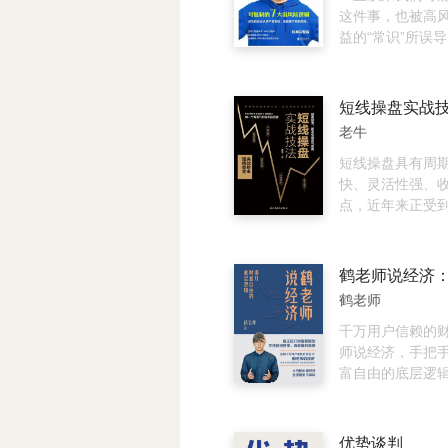
价一亿美元。美
济学思维方式，
这件事，也被高
曾亲自召见他，
体验毫无障碍的
益的“常识”所误
根先生也找人跟
无形中学会经济
一胜九败，也不
1929年，他做
知识体系和分析
中度过，创业可
亿美元，成为股
人不再受含糊的
战，轻松而愉快
短线操盘实战
的大空头。他一
涩的经济学术语
的企业家都有一
老牛
赢得很多的掌声
经济社会的运转
点，不断降低风
的遗憾。他的操
书，我们将会了
称交易的机会，
短线操盘具有周
是股市的教科书，
和国际贸易等方
杆。 5年间，樊
快、灵活性强、
奇、巴菲特、索
识，也会对媒体
10多家公司，全球
点，近年来正受
姆等推崇。
知的言论保持警
分会，会员超16
投资者的青睐。
再不加批判地用“穷
中都采用了“先胜
用，化繁为简，
人”来区分不同的
维，践行着创业的
讲述如何分析股
还会对房租管制
同时这本书中所
从基本的操盘策
鹤老师
贫富差距、统计
助过很多人成功
进阶到交易系统
的认识。
起的时代，创业
与应用。全书的
千万用户信赖的
涯中的必要选项
层递进，由浅入
师说经济，手把
要懂得创业思维
系，又各自独立
富自由的底层逻辑
就是一场典型的
立极度清晰的底
你能失去的最多
在复杂表象中做
大不了再找一份
全书分为五大板
优势谈判