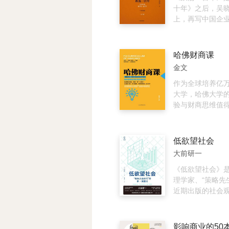
的基本单元不再
十年》之后，吴
个体。在这种变
上，再写中国企业
绕核心竞争力来
解中国百年崛起
式，在市场上取
容错过的史诗般
每个人的核心竞
述1870年—19
哈佛财商课
本书围绕经济战
业变革。作者从
金文
发展规划的生存
记录中国企业的
与梳理，同时把
有文献价值，又
作为全球培养亿
家命脉紧密联系
洋溢着理想主义
大学，哈佛大学
正能量，旨在给
主义的魅力和浪
验与财商思维值
启示。
怀！下卷重新梳理
鉴。本书结合哈
1977年的中国
理念与哈佛精英
变革。作者按照
指出了大众在投
低欲望社会
记述了中国抗日
普遍存在的错误
大前研一
日战争胜利以后
者全面了解并深
期以及新中国成
最热门的七种理
《低欲望社会》
国改革开放时期之
蓄、房产、黄金
理学家、“策略先
中国商业史。在
金、债券、外汇
近期出版的社会
度中如何审视中
切实的忠告，避
作，书中针对日
展？
百年哈佛专为中
经济现状和特点
制的极简理财课
成熟的国家尚未
影响商业的50