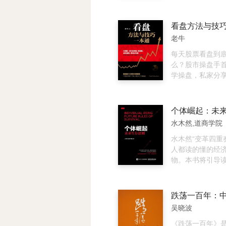
和运用炒股软件
语、每个股民必
标、盯盘必须注
看盘方法与技
节、根据大盘情
老牛
操作、如何根据
断和操作，如何
每天股票看盘到
等炒股必备的一
么？股市操盘手
你轻轻松松学“炒
学操盘，私家分
为启发读者的实
析成果，大量实
备了大量的实战
学会解读盘口。
新手进行实战操
股，和讯、财经
个体崛起：未
的指导书。《股
财经平台推荐阅读
水木然,道商学院
实战技巧》还可
司、基金公司等
水木然“变革四重
沟通客户时的读
人都读的懂的经
物。本书将引导
联网机遇中转化
技术持续学习，
而实现时代变革
车。互联网时代
吴晓波
结构发生着巨变
开始大放异彩，
《跌荡一百年》