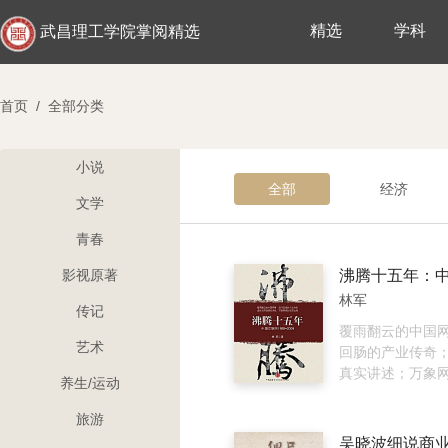
精选
学科
武昌理工学院掌阅精选
首页
/
全部分类
小说
全部
经济
文学
青春
影视原著
林军
传记
覆雨翻云的中国网
艺术
回肠的产业传奇
真实讲述；万象
养生/运动
笔。本书记录了
造属于自己历史
旅游
故事。他们是中