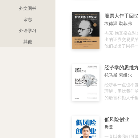
最终失败的商人
资本主义制度下
梳理了1938～1
的“基因”（吴晓
解决。
企业史和商业变
外文图书
04）》：从杜月
编年体的形式记
股票大作手回
杂志
聚焦中国企业家
战争时期、抗日
埃德温·勒菲弗
经济穿越剧（吴
后、解放战争时
外语学习
史05）》：翻看
成立后，直至中
杰克·施瓦格在对
下，发现历史总
期之前40年的中
出的证券交易员
其他
作者试图在这些
他们提出了同样
景下探寻中国商
一本书让证券交
的成长基因、精
忘、受益匪浅？
展脉搏。在悠长
回忆录》独占榜
经济学的思维
如何审视中国的
书记录了美国股
托马斯·索维尔
百年的中国进步
物杰西·利弗莫尔（
阶层到底扮演了
Livermore）
经济学一点也不
色？
把天赋、才华和
理解，困扰我们
融市场上。他被人
的语言和拒人千
年作手”和“华尔
式。本书没有让
14岁与人凑了5美
式图表，也没有
岁赚到一千美元，
更没有枯燥的实证
低风险创业
一万美元，24岁
索维尔用最贴近
樊登
元，29岁身价百
言和案例，为我
岁身价三百万美元
博士都不一定能
一直以来我们可