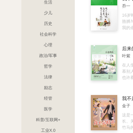
生活
以“
乔一
上疯
少儿
1,5
16
阅读
胳膊
历史
抢购
我的
事的
我从
社会科学
有人
落在
心理
己。
慢变
后来
道，
政治/军事
叶紫
像朋
述他
在人
哲学
篇章
慕别
法律
有落
也许
的，
从不
励志
失眠
而至
你等
这座
经管
我不
时，
宿，
金子
能找
孩是
医学
一本
生就
这是
科普/互联网+
进书
时间
长、
个人
念，
竹马
工业X.0