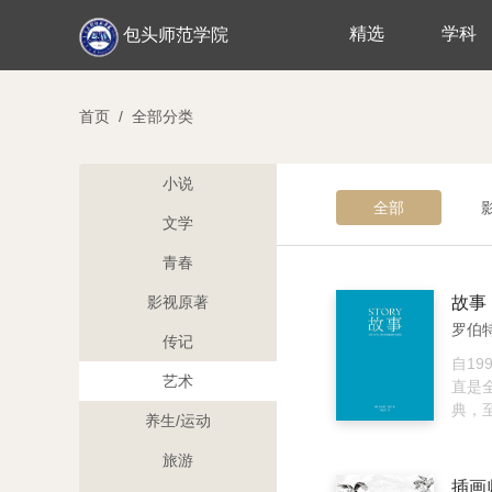
精选
学科
包头师范学院
首页
/
全部分类
小说
全部
文学
青春
影视原著
罗伯
传记
自19
艺术
直是
典，
养生/运动
最畅销
了罗
旅游
验，本