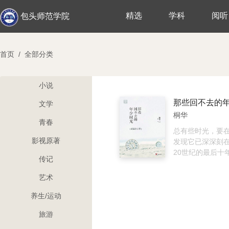
精选
学科
阅听
包头师范学院
首页
/
全部分类
小说
那些回不去的
文学
桐华
青春
总有些时光，要
影视原著
发现它已深深刻
20世纪的最后十
传记
最独一无二的成
队、上海滩、四
艺术
提到这些我们都
有那些尘封在日
养生/运动
心事……正因为
旅游
散场才会显得如
重要的是，我们