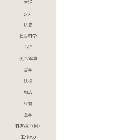
生活
痛而又快乐的青
书，那些属于年
少儿
扑面而来，彼时
历史
大，属于青春的
逐渐离我们而去
社会科学
颗已经斑驳的心
淌着跨越了时光
心理
消逝。
政治/军事
哲学
法律
励志
经管
医学
科普/互联网+
工业X.0