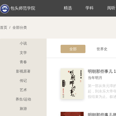
精选
学科
阅听
包头师范学院
首页
/
全部分类
小说
全部
世界史
文学
青春
影视原著
明朝那些事儿 1
当年明月
传记
第一部从朱元璋
艺术
起，到永乐大帝
役结束为止。叙
养生/运动
苦卓绝的开国过程
陈友谅，谁堪问
旅游
平、太湖大决战