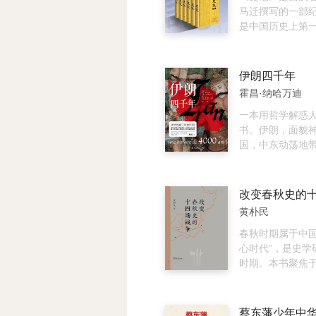
的民间智慧、肮
马迁撰写的一部
段、微妙的官场
是中国历史上第
无数个真实的细
史，被列为 “二十
一幅极其鲜活的
首，记载了上至
景。 这六个事件
黄帝时代，下至
伊朗四千年
一县乃至一村之
年间共 3000 
霍昌·纳哈万迪
最底层平民的真
《史记》全书包
当遭遇税收不公
（记历代帝王政
一本用哲学解惑
愤起抗争；当家
家（记诸侯国和
书。伊朗，面貌
害时，他们如何
贵兴亡）、七十
国，中东动荡地
政治利益与商业
人物言行事迹，
界目光的聚焦之所
盾，他们如何与
其中最后一篇为
世纪时它已成为
弈；当朝廷要求
（大事年表）、
非三洲的世界性
改变春秋史的
们又是如何从中
典章制度记礼、
了丰富的政治治
黄朴民
法、天文、封禅
艺术瑰宝。我们
用），共一百三
朗，如何理解它
春秋时期属于中国
原文部分达五十
两位作者一位是
心时代”，是史学
余字。目前智品
学和德黑兰大学
时期。本书聚焦
京）有限公司出
系法国知名中东
国间的战争，尤
本，加上注释、
他们的讲述，伊朗
史的十四场核心
字数达一百六十
历史画卷在我们
期，旧的礼乐文