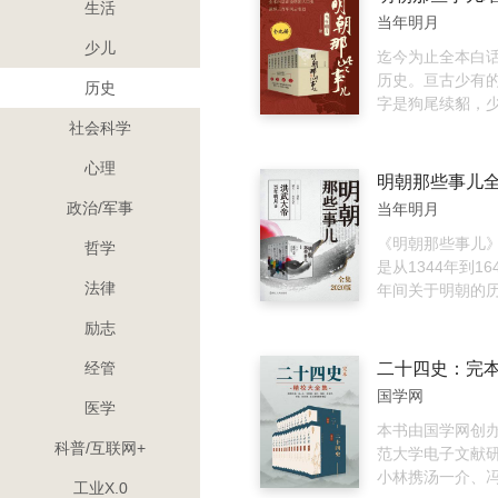
生活
恶虎，铲除张士
当年明月
遇春等不世名将
少儿
元。更有明朝最大
迄今为止全本白
乐夺位、建文失
历史。亘古少有
历史
役。高潮迭起，
字是狗尾续貂，
未尽。《明朝那
社会科学
讲述的是从1344
心理
这三百年间关于
情，以史料为基
政治/军事
当年明月
具体人物为主线
说的笔法，对明
《明朝那些事儿
哲学
他王公权贵和小
是从1344年到1
法律
行全景展示，尤
年间关于明朝的
治、战争、帝王
《明实录》《明
励志
多，并加入对当
史》《明史纪事
度、人伦道德的
余种明代史料和
经管
明史专家毛佩琦
国学网
瞰三百年明史，
医学
大明王朝：非常看点1 
本书由国学网创
科普/互联网+
仅有的个性皇帝大
范大学电子文献
年，历经16帝，
小林携汤一介、
工业X.0