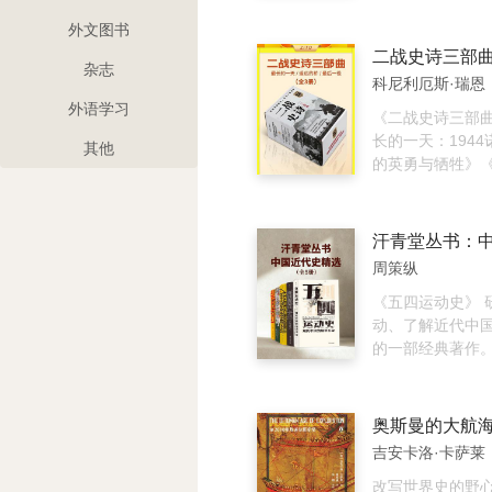
帝是相似的套路
朴、陈来、白化
创业/建文帝的失
家洲、王立群、
外文图书
靖帝的权力纵横术
铭、邓小军等百
杂志
明武宗/坚持一夫
教授历经二十余
科尼利厄斯·瑞恩
宗/木工皇帝明熹
校、排版制作而
外语学习
看点2 看奇才辈出的军事英雄
记、汉书、后汉
《二战史诗三部
忠良义士之多，
晋书、宋书、南
长的一天：194
其他
息。冷眼向敌寇
陈书、魏书、北
的英勇与牺牲》
徐达、常遇春、
南史、北史、隋
1944市场花园
神谱该怎么排/书
新唐书、旧五代
遗恨》《最后一役
了北京保卫战/为
史、宋史、辽史
粹帝国的末日与
会被日本人崇拜/
史、明史）的合
名历史作家、战
周策纵
继光/袁崇焕是功
黄帝到清末四千
厄斯·瑞恩在亲历
人……非常看点3
人物、经济、文
近30年创作完成
《五四运动史》 
的名臣天团演绎
事、教育、典章
著，通过二战期
动、了解近代中
王权谋。纵论江
地理、灾异等等
性战役，生动再
的一部经典著作。
道、人心朱棣背
的重要组成部分
世界命运的伟大
切口》 透过在华
孝/一代清官海瑞
文学价值和史料价
作者亲自访问50
看历史,将中国史
明朝头号政治家徐
套《二十四史》
且翻查供词、访
视野下。 《太平
奥斯曼的大航
的改革触动了谁/ 
和《汉书》以民
记、作战日志以
动史》 本书是太
吉安卡洛·卡萨莱
样一种组织……非
本，其余史书则
史，方才撰写出
大家简又文的代
革故鼎新的文化
本的《二十四史
不可忽略的战史
天国研究的集大
改写世界史的野