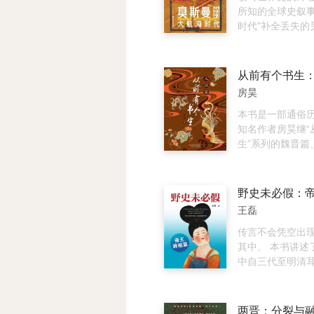
秋、诗画江湖、
本在勘校过程中
且改变了新闻写
《清朝与中华传统
所知的全球史叙事
个文化、经济、
有关的善本，订
式。即便后世许
部关于清朝的百
时代"补全丢失的
代 《永乐大典》
中的讹误，但其
多的相关作品，
《冲击与回应》 
图。1517年，
的/浪荡才子唐伯
保持了史籍的原
恩所奠定的战争
取近代历史文献
丹“冷酷者”塞利
的明代四大奇书
人名、地名中的
作的典范，使得
史料和经典篇章
及，将帝国版图
从前有个书生
俗演义》《水浒
般不改，古体字
部曲》至今依然
现了近代中国几
度洋贸易圈。在
房昊
记》和《金瓶梅》
般不作修改，为
大战最经典、无
现代化道路的探
间，奥斯曼人持
贽……明朝，一
原貌。
销著作。
生而辽阔的海域
本书是一部通俗
薄的朝代，一个
要竞争对手葡萄
知名作者房昊继“
代、 一个强悍而
面挑战——这场
生”系列的魏晋篇
代，一个历经劫
上贸易命脉的角
南宋篇、大唐篇
的朝代。明朝就
形态、军事与商
作。本书以人物
褶皱，每翻开一
本书首次全景式
刘邦、吕雉、韩
野史未必假：
比的故事蕴含着
续百年的全球霸
班超、叔孙通、
王磊
文化密码、政治
从地中海沿岸蔓
著名“书生”的故
验。
峡，从非洲腹地
汉“书生”的奋斗
传言不会凭空出
原。作者基于土
品质。同时，通
其中。 本书讲述
档案馆的一手文
史上非常有影响
中自三代至明清
语言书写的大洲
刻画，展示了大
史传闻，比如烽
丹与宰相、间谍
风貌。作者文笔
皇沙丘遗诏、吕
兵与后宫女性等
特，将丰富的史
武门之变、武则
两晋：分裂与