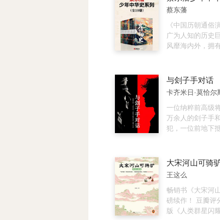
开。在这里，埃
头，而新的社会
蔡东藩
文明、希腊文明
态呼之欲出。在
蒙古文明、阿拉
程中，战争起着
《中国历朝通俗
碰撞，一个接一
众所周知，战争
广为人知的历史
灭亡。它们采用
续，但同时战争
风靡海内外，拥
体系，留下了哪
着政治嬗变的方
度。但经过多年
化，推行过怎样
的历史主线为晋
版，唯独缺少一
一个个鲜活的人
争的本质是“争霸
年等历史入门读
与刽子手对话
我登场，共同塑
并”为主的战国时
《蔡东潘少年中
卡齐米日·莫恰尔
去。 居鲁士大帝
作者对这段历史
国历朝通俗演义
世、阿拔斯一世
读，将有助于我
理讲述从秦汉到
一位纳粹前高级将
建立治世，写下
秦历史的认知，
的历史进程和故
万余人的刽子手
煌；哈桑·萨巴赫
察和把握当今国
具小说阅读快感
犯，一位前地下
荷蕾，杀手、诗
变的有益历史启
物。新作在保持
士，而今他们被
性，为历史添上
的基础上对原著
牢房，一起“同居”
的色彩。 叙述式
译，将旧白话改
他们说了什么？
本书的特点，使
话，同时保留蔡
我们震惊！ 人物
王这么
历史著作情感丰
要点评、观点及
党卫队中将斯特罗
然。作者查阅大
于青少年阅读、
警察”士官希尔克
畅销书《大宋河
朗历史进行了全
全系列既有史学
者、抵抗战士莫
磅续作！ 豆瓣评分
懂它，便掌握了
考，又兼具小说
狱第一天，就发
版《人类群星闪耀