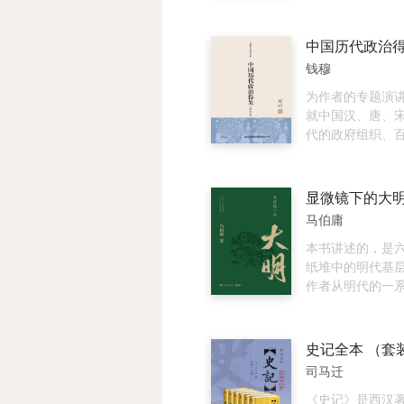
旦，幸亏著名忠臣
个月畅销30万册
木堡之变”中力挽
本、韩国、泰国
了明帝国……
烈追捧！《孙子兵
中国历代政治
字，似乎每个字
钱穆
让很多人望而却
要抓住兵法的根
为作者的专题演
发现处处豁然开
就中国汉、唐、
白白。本书作者
代的政府组织、
子兵法二十余年
试监察、财经赋
抓住兵法根本思想
等种种政治制度
个经典战例，将
观与比照，叙述
的原意剖析得详
陈利害得失。既
马伯庸
援引2000多年
括了中国历史与
子兵法》的传世
义，又点明了近
本书讲述的，是
牧等11人的注解
统文化和精神的
纸堆中的明代基
度还原兵法原意
简意赅，语重心
作者从明代的一
畅，精彩纷呈；
一部简明的“中国
档案文书里，挖
魏救赵等经典战
史”。
已久的故事。这
得令人身临其境
历史中绝无仅有
史记全本 （套
场上空，看交战
着眼于平民的政
司马迁
动，浴血奋战，
记录极为详尽。
声中演绎着兵法
能看到朴实的百
《史记》是西汉