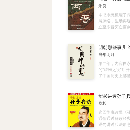
奇经历，生动展现
述以幽默风趣的
换太子、朱棣身
朱良
奥斯曼帝国的全
来，是一部可读
宫变、袁崇焕之
书颠覆了西方主
类读物，适合年
冠一怒为红颜、
本书系统梳理了
事，论证了奥斯
本书部分文章在
银、太平天国宝
展脉络，生动再
参与大航海时代
号、知乎等平台
等，通过对正史
立至东晋灭亡百
用海洋霸权、帝
记载的史料梳理
历史进程。全书不
智慧，最终在印
情景还原，揭秘
王之乱”“永嘉南
越葡萄牙的帝国
史。
和王导、谢安等
明朝那些事儿 2
球政治博弈的最
运沉浮，还将视
当年明月
民族南下中原、
落的壮阔图景，
第二部，内容自
族大迁徙与大融
的“靖难之役”后
走向。作者依托
了中国历史上赫
复杂的政治变局
大帝事迹--挥军
化为引人入胜的
古，派郑和七下
言通俗而富有张
平安南等等，后
专业背景，便能
蒙古归来途中病
华杉
承前启后的重要
历了比较清明的“
治”后，开始进入
这回彻底读懂《
大宦官王振把持
通俗通透解读经
为，导致二十万
逐句讲透兵法原