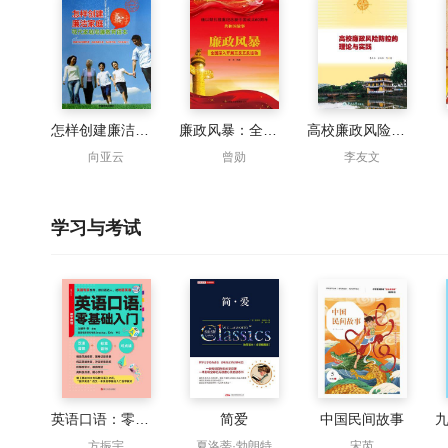
怎样创建廉洁家庭：现代家庭助廉教育读本
廉政风暴：全国深入开展三反五反运动
高校廉政风险防控的理论与实践
向亚云
曾勋
李友文
学习与考试
英语口语：零基础入门
简爱
中国民间故事
方振宇
夏洛蒂·勃朗特
宋芮