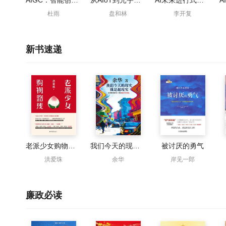
AIGC：智能创作时代（一本书读懂全球火爆的ChatGPT）
从AIoT到元宇宙：关键技术、产业图景与未来展望
AI未来进行式（DeepSeek、宇树科技、人形机器人、AI面试官……本书全部预言）
杜雨
盘和林
李开复
新书速递
老派少女购物路线
我们今天的现实就是超现实
被讨厌的勇气
洪爱珠
余华
岸见一郎
廉政必读