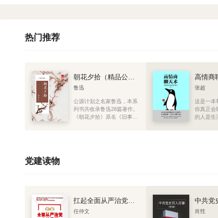
热门推荐
朝花夕拾（精品公版）
高情商
鲁迅
张超
公源计划之名家鲁迅，本系
这是一本
列书共收录鲁迅28篇著作。
你真正会
《朝花夕拾》原名《旧事重
的人是生
提》，是现代文学家鲁迅的
一个人会
散文集，收录鲁迅于1926年
定懂得关
创作的10篇回忆性散文。
衡。高情
更加具备
击性。它
党建读物
论、发现
自然的聊
共同体会
衡。聊天
他人的更
扛起全面从严治党主体责任
人时，可
不去赞美
任仲文
肖甡
西，而是