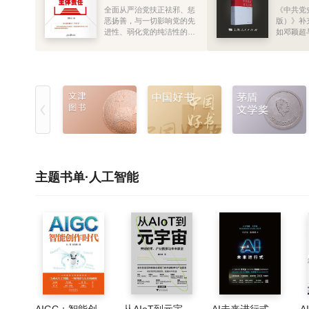
全面从严治党扶正祛邪、惩
《中共党
的，令人
恶扬善，与一切影响党的先
版）》补充
进性、弱化党的纯洁性的问
如邓颖超
题作坚决斗争，把党建设得
动、刘仁
更加坚强有力，为党和国家
党组织、
事业顺利发展提供了坚强保
学，蔡畅
护和有力支撑。 回首百年党
李之龙与
史，我们党之所以能够在腥
立与苏维
风血雨中绝境重生、在生死
等，与第1
抉择前转危为安，能够战胜
一起将更
一切艰难险阻从小到大、由
史重要的
弱到强，始终走在时代前
内容权威
列、成为中国人民和中华民
懂、图文
族的主心骨，根本就在于我
们党始终注重加强自身建
主题书单·人工智能
设，始终坚持党要管党、从
严治党。