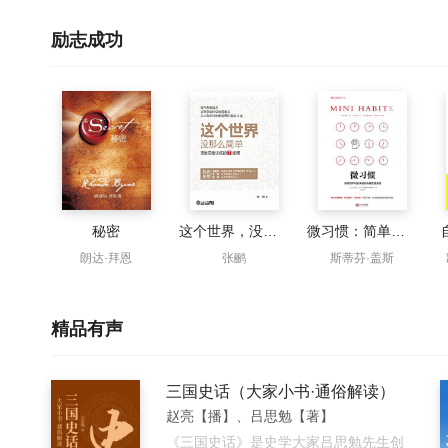
励志成功
秘密
这个世界，没那么简单：高维思维训练的7堂课
微习惯：简单到不可能失败的自我管理法则
朗达·拜恩
张鹂
斯蒂芬·盖斯
精品有声
三国史话（大家小书·通俗解读）
赵亮【播】、吕思勉【著】
《三国史话》是史学大家吕思勉先生创