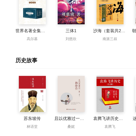
世界名著全集（全50册）
三体1
沙海（套装共2册）
高尔基
刘慈欣
南派三叔
历史故事
苏东坡传
且以优雅过一生：杨绛传
袁腾飞讲历史（全十二册）
林语堂
桑妮
袁腾飞