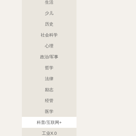
生活
少儿
历史
社会科学
心理
政治/军事
哲学
法律
励志
经管
医学
科普/互联网+
工业X.0