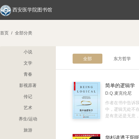
西安医学院图书馆
首页
/
全部分类
小说
全部
东方哲学
文学
青春
影视原著
简单的逻辑学
D.Q.麦克伦尼
传记
作者在书中告诉
艺术
中，逻辑无处不
是有意还是无意
养生/运动
在服务于我们的
辑到底是什么，
旅游
多的人有很清楚
华杉讲透王阳