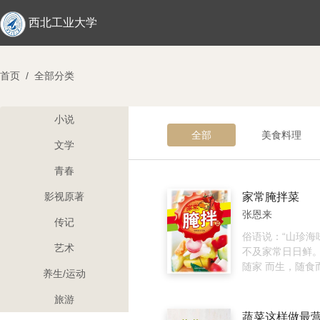
西北工业大学
首页
/
全部分类
小说
全部
美食料理
文学
青春
影视原著
家常腌拌菜
张恩来
传记
俗语说：“山珍海
艺术
不及家常日日鲜。
随家 而生，随食
养生/运动
而在，它所透射
房的浓郁芬芳，
旅游
庭生活的情深意长
蔬菜这样做最