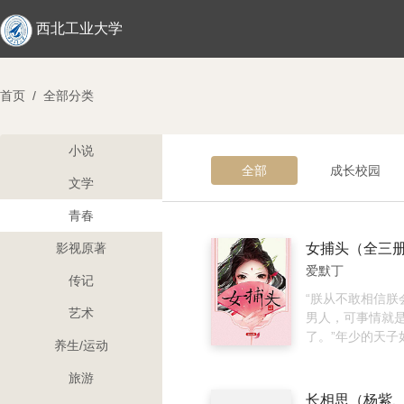
西北工业大学
首页
/
全部分类
小说
全部
成长校园
文学
青春
影视原著
女捕头（全三
爱默丁
传记
“朕从不敢相信朕
艺术
男人，可事情就
了。”年少的天子
养生/运动
男是女又如何？
乎，只要是你就行
旅游
上司如是说。夏