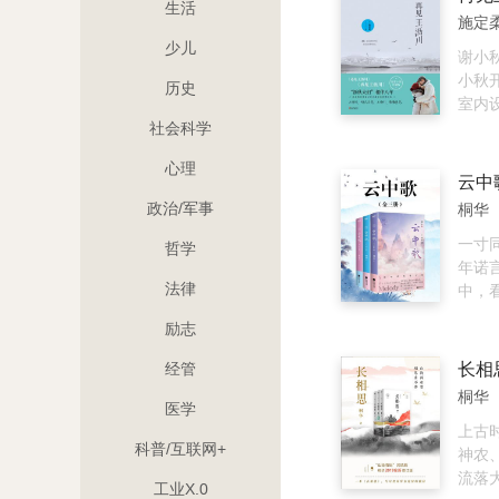
生活
闷。
施定
却落
少儿
这个
谢小
成了
小秋
历史
露出
室内
女捕
为与
社会科学
经学
直到
心理
谁学
揭开
云中
川长
政治/军事
桐华
否认
的内
一寸
哲学
燃，
年诺
法律
中，
中，
励志
系列
升级
经管
想要
桐华
守着
医学
老天
上古
科普/互联网+
了皇
神农
的幸
流落
工业X.0