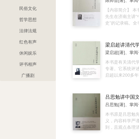
陈师曾[著]、掌阅
为“需要、适合、
人脑的生理分区
民俗文化
西，就能让环境
控制情绪的下丘
【内容简介】 本书是陈师曾
会由此改善心灵
人脑的天壤之别
先生在济南主讲“
哲学思想
到内在，彻底焕然
部、男脑女脑的
史”的记录稿。全
者简介: 山下英
是一个谜、智慧
地介绍了自先秦
法律法规
田大学文学部毕
罗棋布的神经核
绘画艺术的历史
红色有声
开始学习瑜伽，
的信息网络、精
史脉络、技法沿
梁启超讲清代
透了放下心中执
弧、神经信息的
以及重要的画派
梁启超[著]、掌阅
休闲娱乐
学“断行，舍行，
触等。
字简明雅洁，是
便致力于提倡以
的美术史普及读
本书是有关清代
评书相声
础的、任何人都
专著。它系统评
新整理术“断舍离
启超以来200多
广播剧
常家居环境的收
想发展的概况，
意识，脱离物欲
哲学、经学、史
自由舒适的生活。 犀利金句
学进行了全面论
吕思勉讲中国
1.不管东西有多
代的学术作为思
吕思勉[著]、掌阅
有，能够按照自
史考察，探讨起
判断的人才够强
剖析衰落之根源
本书原是吕思勉
执念，人才能更有
代、各学科的代
义，内容科学严
从加法生活转向
详尽阐述。《儒
到，且观点条理
要，并不是心灵
1927年梁启超
俗易懂、人人能