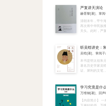
而是行动带来了
讲义，其中全面
好评，是一部不
可以说，断舍离
学的内涵、沿革
文化史经典著作
严复讲天演论
禅。 3.断舍离
研究方法。
姻、族制、政体
赫胥黎[著]、掌阅
学会“舍”，也就
产、官制、选举
东西全部扔掉。
制、刑法、实业
清朝末年，甲午
是完全地以自己
食、住行、教育
再次将中华民族
以当下为时间轴
术、宗教共十八
关头。此时，严
虑物品是否应该
已经出版了半个
生物学家赫胥黎
考的主语是“我”
是，本书在同类
论》，宣传了“物
品。将与物品的
然是学术性与通
者生存”的观点，并
听吴晗讲史：
关系，选择对当
的典范，其历史
12月在天津出版
吴晗[著]、掌阅子
必要的朋友。更
超越。对于想要
编》刊出。该书
择真正必需、而
的读者来说，本
复始料未及的巨
本书是明太祖朱
的东西的阶段。
富启发性的中国
维新派领袖康有
著名历史学家吴
拾，整理，以及
书。
后，发出“眼中未
证、犀利的文笔
擦、刷的打扫。
人”的赞叹，称严
贫农朱重八从社
论》为中国西学第
家，一路逆袭，
朝，成为明太祖
故事。 朱元璋前
万维钢[著]、回声F
艰，是深谋远虑
一代枭雄；后半
【内容简介】 一
手制定了明代政
下越好的书，万