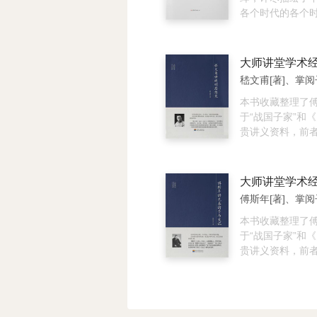
径。
各个时代的各个
史人物、重大历
纲。本书是他短
的唯一著作，但
邃敏锐的识见和
嵇文甫[著]、掌阅
养，通透又睿永
的撰写，在当时
本书收藏整理了
材的一种读本，
于“战国子家”和
就更为生动活泼
贵讲义资料，前
无半点枯涩呆板
百家的源流和特
思想内涵和理论
创了现代《史记
河，两部分内容
峰时期的精华之
傅斯年[著]、掌阅
学界所推崇。对
史篇目做了辑录
本书收藏整理了
还精心编撰了傅
于“战国子家”和
有很强的收藏性
贵讲义资料，前
百家的源流和特
创了现代《史记
河，两部分内容
峰时期的精华之