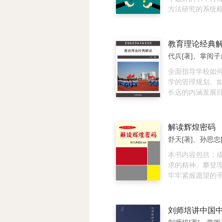
度的同时，也以
方法研究的系统
压政治著称，他
习方法读这一本
得朝野氛围惊悚
位至尊，却心境
教育理论经典
忧下人谋逆、皇
代兵[著]、掌阅子
充满孤独、忧惧
全面指导学校如
学的管理规划、
长远的内涵发展
定合理的管理计
的每个细节、如
想和提升管理理
解读辉煌密码
化管理的全过程
很强的系统性、
性和指导性，是
本书内容包括：
领导、教师，在
求的精神、攀登
生、研究生、博
牢牢紧握愿望的
人员进行学校管
己打分、冲破原
佳指导读物，也
煌可以作证、成
珍藏的最佳版本
过程、成功意味
刘师培讲中国
奋斗是成功的起