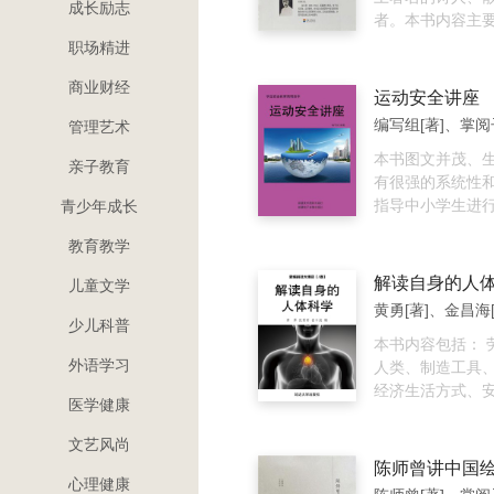
成长励志
子提出的人生整
者。本书内容主
断舍离，就是透
清著作中有关国
职场精进
解自己，整理心
赏析作为主体，
商业财经
人生舒适的行动
的视角，介绍华
运动安全讲座
说，就是利用收
的菁华，字里行
编写组[著]、掌阅
管理艺术
来整理内心的废
英咀华、孜孜不
而开心的方法。
本书图文并茂、
亲子教育
是“断绝不需要的东
有很强的系统性
是“舍弃多余的废
指导中小学生进
青少年成长
离对物品的执着”
育的良好读本。
教育教学
常简单，只需要
物品为主角，去
解读自身的人
儿童文学
最适合现在的自
符合这两个标准
少儿科普
即淘汰或是送人。
本书内容包括： 
外语学习
和实践断舍离，
人类、制造工具
视自己与物品的
经济生活方式、
医学健康
物品转换为关注
始、从猿脑到人
不需要，一旦开
化、基因突变导
文艺风尚
力于将身边所有“
生、人类意识的
陈师曾讲中国
适合、不舒服”的
诞生与生长、“脑
心理健康