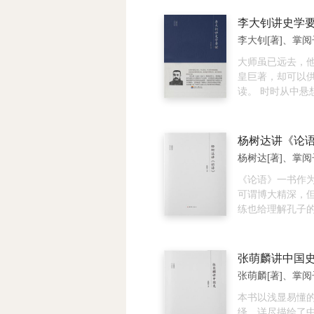
奋进。诚如古人所
备黄卷中，舍此安
李大钊讲史学
于此，我们从卷
李大钊[著]、掌阅
大师著作当中，
了这一套“大师讲
大师虽已远去，
书”，分辑印行，
皇巨著，却可以
原书初版多为繁
读。 时时从中悬
新排版字体转换
吸取其力量，不
免会有鲁鱼亥豕
奋进。诚如古人所
者不吝赐正。
备黄卷中，舍此安
杨树达讲《论
于此，我们从卷
杨树达[著]、掌阅
大师著作当中，
了这一套“大师讲
《论语》一书作
书”，分辑印行，
可谓博大精深，
原书初版多为繁
练也给理解孔子
新排版字体转换
难。诚如陈寅恪
免会有鲁鱼亥豕
所作序言里所说：
者不吝赐正。
言必有为而发，
张萌麟讲中国
证之，则成无的之
张萌麟[著]、掌阅
此法殆与宋贤治
合，为治《论语
本书以浅显易懂
未有，可为治经
绎，详尽描绘了