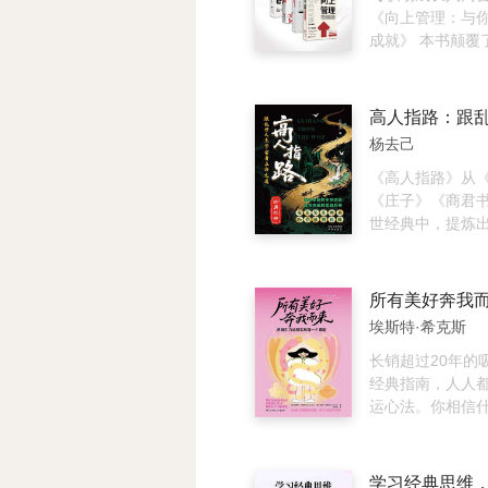
法，“持久战”的
《向上管理：与
心工具。 它并非
成就》 本书颠覆
史，而是要武装
理思维，通过3个
您学会在纷繁复
个步骤、6大维度
活中，精准识别
点，手把手教你
而做出更清醒、
用向上管理技巧，
杨去己
策。
明”式的职场生活
成自己的资源，
《高人指路》从
跃迁！ 2.《策
《庄子》《商君
杂世界里成为高手
世经典中，提炼
过4大黄金法则，
安身立命之道。从
点，大量详实的
气息”到“掌握博
出地解读职场、
中用鲜活的古人
所有美好奔我
谈判等8个领域的
实，帮你厘清内
埃斯特·希克斯
巧。帮助大众打
规则背后的规则
颠覆固有认知、
疲惫心灵的清醒
长销超过20年的
路、掌握执行先机
开启“人间清醒”
经典指南，人人
向者的竞争力》 
运心法。你相信
解读世界的另一种
引什么。 美国吸
书通过分析内向
师希克斯夫妇扛鼎
和不为人知的潜
书收录22条心灵