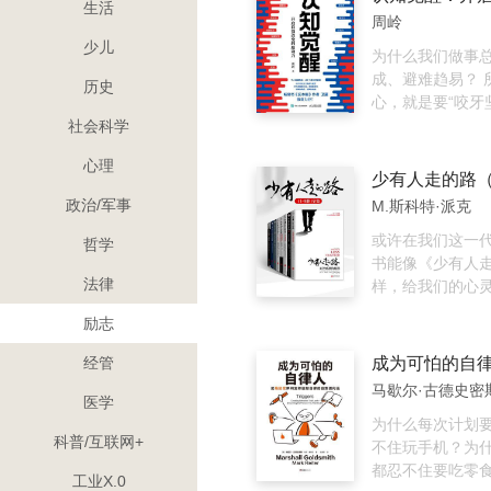
生活
学作家。10多年
周岭
始经常探讨杰出人
少儿
练习”这个主题，
为什么我们做事
始认真地围绕这
成、避难趋易？ 
历史
在那段时间，本
心，就是要“咬牙
的思想碰撞中慢
到底”？ 如何不
社会科学
于我们现在都难
情”和“打鸡血”的
心理
的哪一部分观点
如何保持极度专
少有人走的路（
们只知道，本书
焦虑？如何提高
政治/军事
M.斯科特·派克
写，比由我们单
这是一部可以穿
多，也完全不同
成长方法论。7大
或许在我们这一
哲学
20个成长关键词
书能像《少有人
法律
走出焦虑与迷茫
样，给我们的心
认知、清楚的目
如此巨大的冲击
励志
径、清爽的情绪。
其销售量就超过了
构造、潜意识、元
被翻译成23种以
经管
成为可怕的自
维规律，你将真
在《纽约时报》
通过“深度学习、
上，它停驻了近2
医学
馈”等事物规律，
间。这是出版史
为什么每次计划
科普/互联网+
清世界，提升自
迹。毫无疑问，
不住玩手机？为
力、学习力…… 
前的销售纪录，
都忍不住要吃零
工业X.0