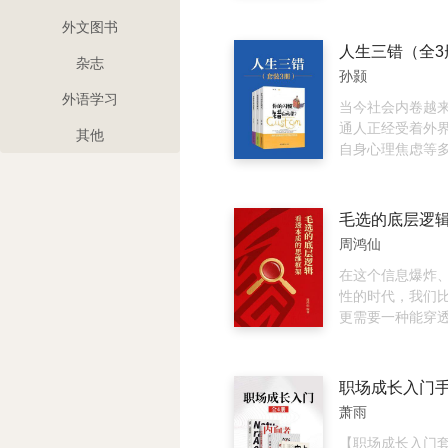
层的内在规律，
盛不衰。 本书处
次说早睡都非要
开启自我改变的
通与理解的意味
什么我们给自己
外文图书
限制，帮助我们
却总完不成？拖
人生三错（全3
杂志
质，引导我们过
恨！为什么我们
孙颢
而丰富的生活；
总是背道而驰？
外语学习
习爱，也学习独
理想中的自己？ 
当今社会内卷越
们成为更称职的
史密斯博士发现
通人正经受着外
其他
的父母。归根到
们做出本不想做
自身心理焦虑等
们怎样找到真正的
的不是你，而是
套书内容涉及广
如本书开篇所言
自己提出积极的
者及时有效的开
重。M.斯科特·
拖延症瞬间变得
改变观念、不良
加清楚：人生是
能帮助你在想改
无效社交等方面
周鸿仙
旅，心智成熟的
候，就能轻松地
层层迷雾，带给
长。但是，它没
的时候，就能立
喜和顿悟。 包含
在这个信息爆炸
恐惧，相反，它
学习外语的时候
错在哪里？》《
性的时代，我们
历一系列艰难乃
握；想早睡的时
哪里？》《你的
更需要一种能穿
变，最终达到自
放下手机去睡觉
里？》
本质的思维利器
境界。
这本书能帮助你
离《毛选》的特
生。快翻开本书
为您提炼出一套
怕的自律人！
的底层思维框架。
萧雨
阐述了“实事求是
石，“矛盾分析”
【职场成长入门套装