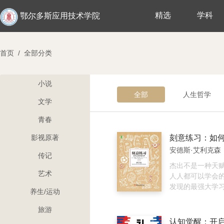
精选
学科
鄂尔多斯应用技术学院
首页
/
全部分类
小说
全部
人生哲学
文学
青春
影视原著
安德斯·艾利克森
传记
杰出不是一种天
艺术
人人都可以学会
发现的最强大学
养生/运动
何领域杰出人物
本书是两位作者
旅游
一位是心理学家