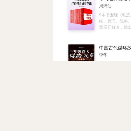
了内向者在社交
实践方法，让水
周鸿仙
中的独特竞争力
厌的人和事从此
破思维局限，发
生活更轻松，情
9本书围绕《毛选
潜力。 4.《天
你的金钱、事业
维、管理、战略
不一样的人生》 
难题统统照进曙光
慧展开解读，跳
路，影响至深的
体会过“梦想照进
提炼书中底层逻
光努力显然不够
历过“怕什么来什
论，拆解抓本质
赋。 本书包含探
就是“吸引力法则
长远规划的战略
中国古代谋略
过程、16个思考
中最强大的法则
难题破局，到职
李华
知识点，从释放
的事物，无论你
决策，再到构筑
理、培养习惯几
会在吸引力法则
力，层层拆解实
谋略，自从人类
天赋的真正含义
你身边。 本书是
结合现实工作、
来，一直是古老
量真实案例和实
法则导师希克斯
升场景，把经典
而陌生的话题。 
习，帮助大众挖
品。掌握本书关
落地的处事工具
谋略为政治、军
创造不一样的人
的22条心灵法则
战略家视角看待
种斗争所必用，
方法，你将能够—
效管理与精准决
地方就有谋略智慧
人一生不可不防
什么幸运会降临 
职场人、管理者
国人素来崇尚智
邢群麟
成真的三个步骤 
思维，依靠经典
略。所谓“攻人以
历的束缚 ·规避
瓶颈。
用兵斗智不斗多”
本书真实刻画出这
的事物 ·随时随
文化传统的形象写
脸谱和内心特征
绪状态 通过阅读
国古代谋略故事
的手段和伎俩，