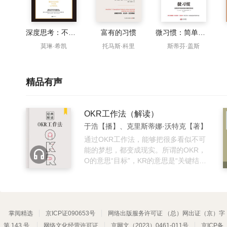
深度思考：不断逼近问题的本质
富有的习惯
微习惯：简单到不可能失败的自我管理法则
莫琳·希凯
托马斯·科里
斯蒂芬·盖斯
精品有声
OKR工作法（解读）
于浩【播】、克里斯蒂娜·沃特克【著】
通过OKR工作法，能够把很多看似不可
能的梦想，都变成现实。所谓的OKR，
O的意思“目标”，KR的意思是“关键结
果”。本书详细阐述了OKR的基本框架，
目标制定方法，如何让目标聚焦，以及
通过“关键结果”的实施管控，让目标按部
就班地高效执行。通过OKR工作法，无
掌阅精选
京ICP证090653号
论是个人发展还是团队运营，都能不断
网络出版服务许可证 （总）网出证（京）字
取得成功，不断自我提升。 你将听到：
第 143 号
网络文化经营许可证
京网文（2023）0461-011号
京ICP备