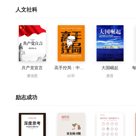
人文社科
共产党宣言
高手控局：中国历史中的殿堂级处世智慧
大国崛起
潘强恩
白羽
唐晋
励志成功