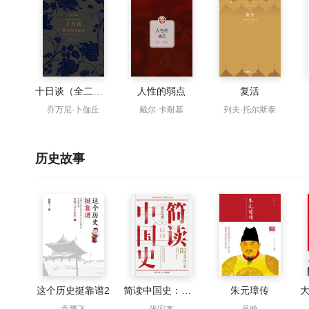
十日谈（全二册）
人性的弱点
复活
乔万尼·卜伽丘
戴尔·卡耐基
列夫·托尔斯泰
历史故事
这个历史挺靠谱2
简读中国史：世界史坐标下的中国
朱元璋传