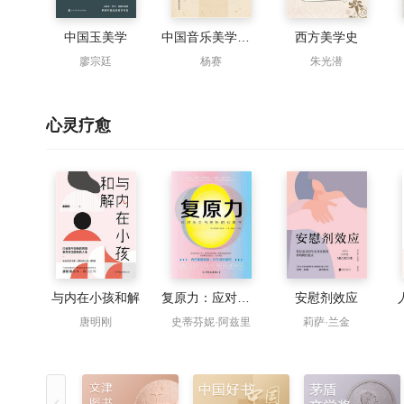
中国玉美学
中国音乐美学原范畴研究
西方美学史
廖宗廷
杨赛
朱光潜
心灵疗愈
与内在小孩和解
复原力：应对压力与挫折的心理学
安慰剂效应
唐明刚
史蒂芬妮·阿兹里
莉萨·兰金