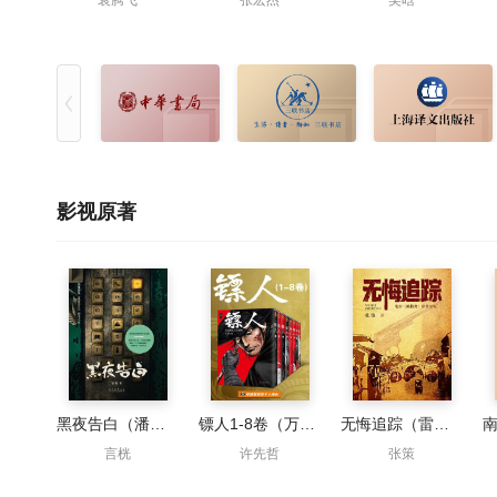
袁腾飞
张宏杰
吴晗
影视原著
黑夜告白（潘粤明、王鹤棣主演同名影视原著）
镖人1-8卷（万茜&马伯庸力荐）
无悔追踪（雷佳音、胡歌主演抓特务原著）
言桄
许先哲
张策