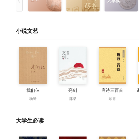
小说文艺
我们仨
亮剑
唐诗三百首
杨绛
都梁
顾青
大学生必读