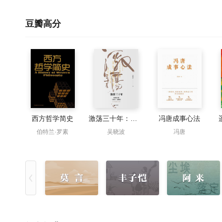
豆瓣高分
西方哲学简史
激荡三十年：中国企业1978—2008（全二册·十年典藏版）
冯唐成事心法
伯特兰·罗素
吴晓波
冯唐