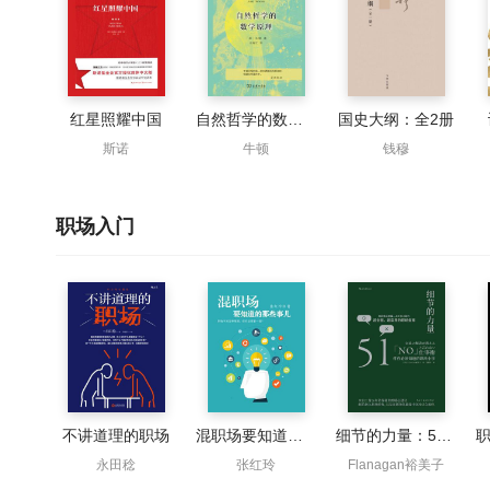
红星照耀中国
自然哲学的数学原理
国史大纲：全2册
斯诺
牛顿
钱穆
职场入门
不讲道理的职场
混职场要知道的那些事儿（职场必读）
细节的力量：51件你必须知道的职场小事
永田稔
张红玲
Flanagan裕美子