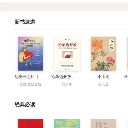
新书速递
他离开之后（世界读书日独家首发）
论单边开放：全球剧变下的中国开放新命题与新思考
小山词
苏西·霍普金斯
郑永年
晏几道
经典必读