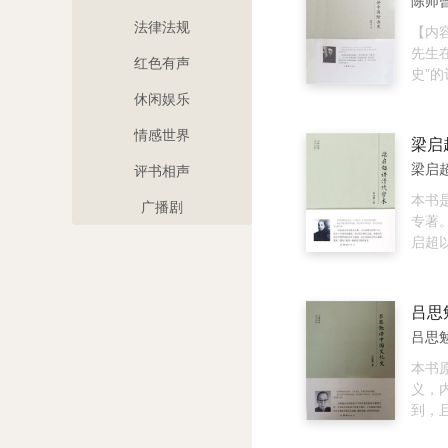
陈师曾
为“
人脑
法律法规
西，
控制
【内容简介
会由
人脑
先生
红色有声
到内在
部、
史”
者简
是一
地介
休闲娱乐
田大
罗棋
绘画
情感世界
开始
的信
史脉
梁启
透了
弧、
以及
梁启超
评书相声
学“
触等
字简
便致
的美
本书
广播剧
础的
专著
新整
启超
常家
想发
意识
哲学
自由舒适
学进
吕思
1.
代的
吕思勉
有，
史考
判断
剖析
本书
执念，
代、
义，
从加
详尽
到，
要，
192
俗易