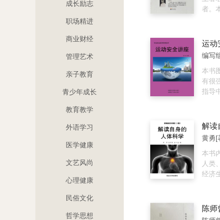
成长励志
子提
者。
断舍
清著
职场精进
解自
赏析
商业财经
人生
的视
运动
说，
的菁
编写组
管理艺术
来整
英咀
而开
本书
亲子教育
是“断
有很
是“舍
指导
青少年成长
离对
育的
教育教学
常简
物品
解读
外语学习
最适
符合
医学健康
即淘
本书
文艺风尚
和实
人类
视自
经济
心理健康
物品
始、
不需
化、
民俗文化
力于
生、
陈师
适合
诞生
哲学思想