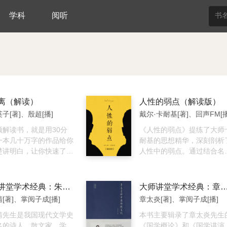
学科
阅听
离（解读）
人性的弱点（解读版）
子[著]、殷超[播]
戴尔·卡耐基[著]、回声FM[播
频解读书，就是用30分
《人性的弱点》提练了大师
一本几十万字的作品给你
耐基的思想精华，深刻剖析
楚讲明白，让你快速了解
人性中的弱点。通过结合名
精华。」 推荐语: 断
及普通人的真实案例，让我
需要的东西，舍弃多余的
领悟《人性的弱点》中的真
，脱离对物品的迷恋。清
谛，改变自己为人处世的态
大师讲堂学术经典：朱自清讲国学
大师讲堂学术经典：章太炎讲中国
境，清空杂念，过简单清
度，理解他人、真诚待人，
[著]、掌阅子成[播]
章太炎[著]、掌阅子成[播]
生活，享受自由舒适的人
高语言沟通能力并增强自信
清先生是我国现代文学史
从而获得他人的信任甚至影
本书主要辑录了章太炎先生
本杂物管理咨询师山下英
名的诗人、散文家、学
他人，取得成功。
《国学概论》和《国学讲演