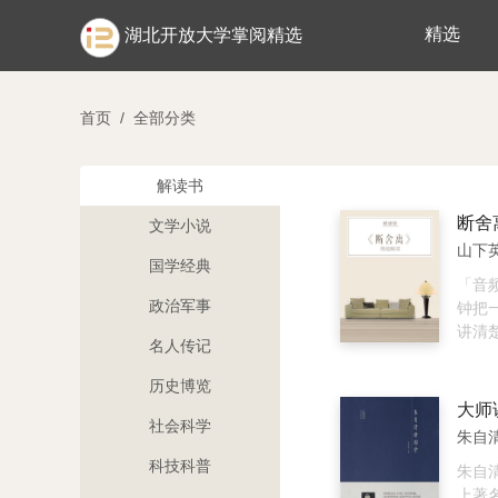
精选
湖北开放大学掌阅精选
首页
/
全部分类
解读书
断舍
文学小说
山下英
国学经典
「音
政治军事
钟把
讲清
名人传记
一本书的
绝不
历史博览
废物
空环
社会科学
朱自清
爽的
科技科普
生。 内容简介： “断舍离”是
朱自
由日
上著