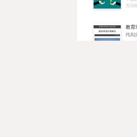
度的
方法
压政
习方
得朝
位至
教育
忧下
代兵[
充满
全面
学的
长远
定合
的每
想和
解读
化管
很强
性和
本书
领导
求的
生、
牢牢
人员
己打
佳指
煌可
珍藏
过程
刘师
奋斗