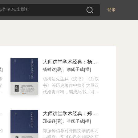
登录
大师讲堂学术经典：杨树达讲汉代婚丧礼俗
]
杨树达[著]、掌阅子成[播]
卡
杨树达先生从《汉书》《后汉
了
书》等历史著作中摘引大量汉
人
代婚丧材料，编成此书。可谓
们
集汉代婚丧习俗材料之大成，
其资料价值不言而喻。可为民
俗学、人类学、社会学、历史
传统文化
大师讲堂学术经典：郑振铎讲俄国文学史
提
学研究工作者提供实用的参考
郑振铎[著]、掌阅子成[播]
，
资料。本书辑录了相关研究成
响
的
果。
郑振铎倡导对外国文学的学习
与研究，又以自己的相应的研