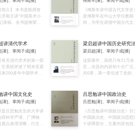
[著]、掌阅子成[播]
傅斯年[著]、掌阅子成[播]
需要、适合、舒服”的东
的生理分区和功能分区、
浅显的语言与精美图片阐述
就能让环境变得清爽，也
情绪的下丘脑、动物脑与
】 本书是陈师曾
国各类艺术源远流长的发展
《傅斯年讲中国古代文学史
此改善心灵环境，从外在
的天壤之别、人体的司令
在济南主讲“中国美术小
程，全方位展示我国各种艺
是傅斯年在中山大学任教期
，彻底焕然一新。 作
男脑女脑的不同、记忆仍
的记录稿。全书提纲挈领
的精华，多角度介绍我国艺
间，为学生讲授中国古代文
介: 山下英子，日本早稻
个谜、智慧从何而来、星
绍了自先秦至明清两代的
的发展脉络。本套书具有很
史的基础上整理而成。全书
学文学部毕业，大学期间
布的神经核团、错综复杂
艺术的历史，梳理历代画
的艺术性、可读性和启迪性
中国上古至近代时期的文学
学习瑜伽，并通过瑜伽参
息网络、精密准确的反射
络、技法沿革、题材变迁
是我们广大读者了解中国艺
作断代研究，论及诗、史、
超讲清代学术
梁启超讲中国历史研究
放下心中执念的修行哲
神经信息的处理器——突
重要的画派、画家等，文
术、增长艺术素质的良好读
文、论，对某些专题还进行
[著]、掌阅子成[播]
梁启超[著]、掌阅子成[播]
断行，舍行，离行”，随后
。
明雅洁，是一本不可多得
物，也是各级图书馆珍藏的
深入的探讨，并在宏观上涉
力于提倡以这种概念为基
术史普及读本。
是有关清代学术的第一部
佳版本。
文学史研究之方法论，颇具
这部著作，虽然只有21万余
、任何人都能亲身实践的
。它系统评述了明末至梁
发之效。
言，涉及的内容却十分广泛
理术“断舍离”，通过对日
以来200多年中国学术思
共6章，第一章论述了史的
居环境的收拾整理，改变
展的概况，就有清一代的
义、意义和范围；第二章回
，脱离物欲和执念，过上
、经学、史学、等自然科
并评价了中国的旧史学；第
的生活。 犀利金句:
行了全面论列，把每一时
章讲如何改造旧史学、建立
勉讲中国文化史
吕思勉讲中国政治史
不管东西有多贵，有多稀
学术作为思潮进行总的历
史学；第四、五章专谈史料
[著]、掌阅子成[播]
吕思勉[著]、掌阅子成[播]
能够按照自己是否需要来
察，探讨起因，分析点，
学；第六章则阐述史实上下
的人才够强大。能够放开
衰落之根源，并对各个时
原是吕思勉先生的大学讲
右的联系。《中国历史研究
《吕思勉讲中国政治史》分
人才能更有自信。 2.
各学科的代表人物及著作
内容科学严谨、广博独
补编》在《总论》部分论及
中国政治史、中国政治思想
法生活转向减法生活很重
阐述。《儒家哲学》是
且观点条理清晰，行文通
史的目的、史家四长，概说
十讲两部分，主要内容包括
并不是心灵改变了行动，
7年梁启超在清华大学的
懂、人人能读，深受学界
种专史；在《分论》部分则
中国民族的由来；中国史的