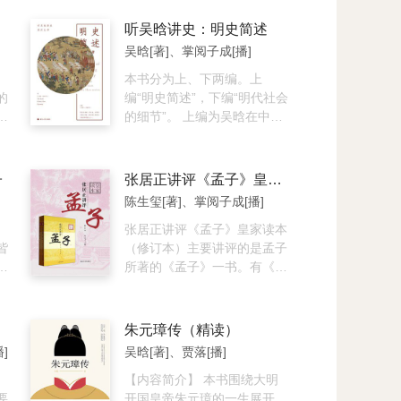
特
的
想有一番新的认识。
其他声律的研究和教学。本书
朝
是吴梅先生介绍词学基本知识
听吴晗讲史：明史简述
帝
及词学发展史的专著。作者系
吴晗[著]、掌阅子成[播]
朝
统地介绍了词与音乐的关系、
洗
词的作法以及历代代表性词人
本书分为上、下两编。上
历
的
词作，并对唐五代以至清季词
编“明史简述”，下编“明代社会
的
就
学的源流传承和诸大家词作的
的细节”。 上编为吴晗在中央
了
很
利病得失做了精当的点评。吴
高级党校所作学术讲演的记录
诸
梅在书中说：“余故严别町
稿，简明、清晰地梳理了明代
理
的
畦，为学者导。”这句话也可
历史大概，并剖析了明代史中
子
张居正讲评《孟子》皇家读本（修订本）（全二册）
有
问
以用来评价整本书的价值；无
最为关键的几个问题。 下编
陈生玺[著]、掌阅子成[播]
成
论是就入门者而言，还是就研
精选吴晗在明代史研究方面的
天
究者而言，《吴梅讲词学》都
重要文章，内容涵盖对明代社
张居正讲评《孟子》皇家读本
皆
能带来极大的启发，是一本极
会各阶层的研究，还原了从明
（修订本）主要讲评的是孟子
均
文
具价值的词学指导读物。
代官僚到一般民众在生活、生
所著的《孟子》一书。有《孟
系
产过程中的各个细节。上、下
子》七篇传世，为儒家经典之
编共同呈现了明代中国的立体
一。本书是明代万历年间大学
学
观
图景。
士（宰相）张居正协同翰林院
朱元璋传（精读）
史
的
的讲官给万历皇帝讲解"四
]
吴晗[著]、贾落[播]
。
观
书"的讲章，经修改后进呈给
。
皇帝在宫内阅读的稿本。原书
【内容简介】 本书围绕大明
要
是以最通俗的明代白话文写
开国皇帝朱元璋的一生展开，