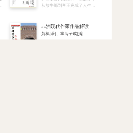
惯
成，加上编注者除了对全文进
从放牛郎到帝王完成了人生的
行新式标点外，另有注释、译
华丽转身，最后却在忧虑中死
你
文等，更加深入浅出、通俗易
去。文稿内容旁征博引，与后
强
懂。同时，本套书还融入了大
人所留文献相结合，将元末明
非洲现代作家作品解读
极
政治家张居正等人对历史上兴
初那段乱世风云从容有序、娓
萧枫[著]、掌阅子成[播]
亡教训的总结和改革思想，对
娓道来，引领读者认识一个有
人
发
许多重大历史问题，还提出了
历史温度的朱元璋。
本书内容包括：阿格农、邵
成
、
自己的许多独特见解，是很好
基、哈菲兹·易卜拉欣、塔哈·
们
棺
的入门国学读本。
侯赛因、阿卡德、陶菲格·哈
馆
基姆、纳吉布·马赫福兹、舍
干
尔卡维、列奥波尔德·塞达·桑
自
戈尔、桑贝内·乌斯曼、奥斯
鲁迅讲中国小说史
他
球
曼·塞贝纳等内容。
鲁迅[著]、掌阅子成[播]
以
这本书是中国小说史的一部开
做
，
山著作，也是一部奠基著作。
师
它初版于二十世纪二十年代，
出版以后，以它丰富翔实的资
料、严谨精辟的论断，深受学
术界的推崇，与王国维的《宋
闻一多讲文学
元戏曲史》同被奉为研治中国