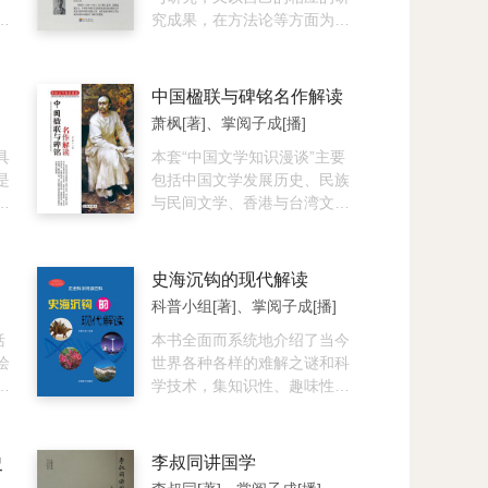
述
究成果，在方法论等方面为同
的
时代的人们初步地成功地构建
特
了某种学术范式。可谓在中国
首次完整系统地勾勒了俄国文
中国楹联与碑铭名作解读
讲
学发展史的基本线索，或者说
萧枫[著]、掌阅子成[播]
治
是对俄国文学发展史的基本风
入
具
貌作了鸟瞰式的把握。本书为
本套“中国文学知识漫谈”主要
解
是
对郑振铎先生俄国文学史方面
包括中国文学发展历史、民族
指
教
研究成果的辑录。
与民间文学、香港与台湾文
学、神话与传说、诗歌与文
赋、散曲与曲词、小说与散
文、寓言与小品、笔记与游
史海沉钩的现代解读
记、楹联与碑铭等内容，具有
科普小组[著]、掌阅子成[播]
很强的文学性、可读性和知识
括
性，是我们广大读者了解中国
本书全面而系统地介绍了当今
绘
文学作品、增长文学素质的良
世界各种各样的难解之谜和科
好读物，也是各级图书馆珍藏
学技术，集知识性、趣味性、
的最佳版本。
新奇性、疑问性与科普性于一
这
体，深入浅出，生动可读，通
历
俗易懂，目的是使广大读者在
史
李叔同讲国学
、
兴味盎然地领略世界难解之谜