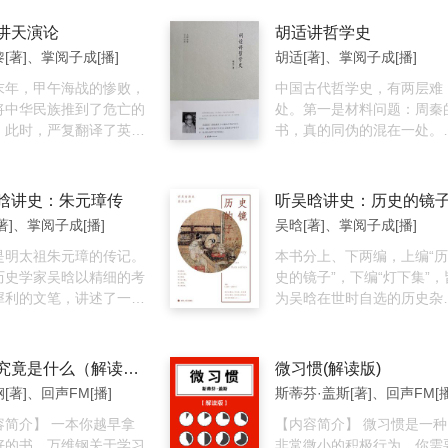
行动带来了心灵的变化。
，其中全面论述了儒家哲
，是一部不可多得的中国
细论述了各种专史的体例、
代；古代的开化；夏殷西周
说，断舍离就是一种动
内涵、沿革、代表人物和
史经典著作。全书分为婚
点和撰修方法。
事迹；中西初期的交；南北
讲天演论
胡适讲哲学史
3.断舍离在行为上要先
方法。
族制、政体、阶级、财
隋唐间塞外的形势；蒙古大
[著]、掌阅子成[播]
胡适[著]、掌阅子成[播]
“舍”，也就是把不需要的
官制、选举、赋税、兵
国的盛衰等。讲述了中国历
全部扔掉。舍的秘诀，就
刑法、实业、货币、衣
末年，甲午海战的惨败，
历代的盛衰变迁史，作者用
中国古代哲学史，有两层难
全地以自己为中心，并且
住行、教育、语文、学
将中华民族推到了危亡的
练而精准的文笔深刻剖析了
处。第一是材料问题：周秦
下为时间轴。因此，在考
宗教共十八个部分。尽管
。此时，严复翻译了英国
朝历代更迭的根源。以独到
书，真的同伪的混在一处。
品是否应该被留下时，思
出版了半个多世纪，但
学家赫胥黎的《天演
眼光将历代的政治思想给以
是真的，其中错简错字又是
主语是“我”，而不是物
本书在同类题材领域，仍
，宣传了“物竞天择，适
明辨和精析，使人从纷繁的
多。若没有做过清朝人叫
将与物品的关系比作人际
学术性与通俗性生动结合
”的观点，并于1897年
子思想以及历代政治主张中
做“汉学”的一步工夫。所搜
晗讲史：朱元璋传
听吴晗讲史：历史的镜
，选择对当下的我来说最
范，其历史地位至今难于
月在天津出版的《国闻汇
出头绪来，对中国政治思想
材料必多错误。第二是形式
著]、掌阅子成[播]
吴晗[著]、掌阅子成[播]
的朋友。更高级别是只选
。对于想要了解本国文化
刊出。该书问世产生了严
了真正的认识。
题：中国古代学术从没有编
正必需、而且自己又喜欢
者来说，本书实为一部极
料未及的巨大社会反响，
是明太祖朱元璋的传记。
系统的纪载。《庄子》的《
本书分上、下两编，上编“历
西的阶段。扫除：分为收
发性的中国文化指南之
派领袖康有为见此译稿
历史学家吴晗以精细的考
下篇》，《汉书艺文志》的
史的镜子”，下编“灯下集”，
整理，以及表现为扫、
发出“眼中未见有此等
犀利的文笔，讲述了一介
《六艺略》、《诸子略》，
为吴晗在世时自选的历史杂
刷的打扫。
的赞叹，称严复“译《天演
朱重八从社会底层白手起
是平行的纪述。我们要编成
集。 历史学家吴晗以惊人的
为中国西学第一者也”。
一路逆袭，开创大明王
统，古人的著作没有可依傍
学力纵观数千年中国古代历
成为明太祖朱元璋的传奇
的，不能不依傍西洋人的哲
史，从各个角度、层面切入
学习究竟是什么（解读版）
微习惯(解读版)
。 朱元璋前半段创业维
史。所以非研究过西洋哲学
察，呈现古代中国历朝历代
[著]、回声FM[播]
斯蒂芬·盖斯[著]、回声FM[播
是深谋远虑、刚决果断的
的人，不能构成适当的形式
方方面面，考证严谨精核，
枭雄；后半段守业，在亲
容简介】 一本你越早拿
点独到辛辣，文笔纵横捭阖
【内容简介】 微习惯是一种
定了明代政治社会基本制
好的书，万维钢关于学习
非常微小的积极行为，你需