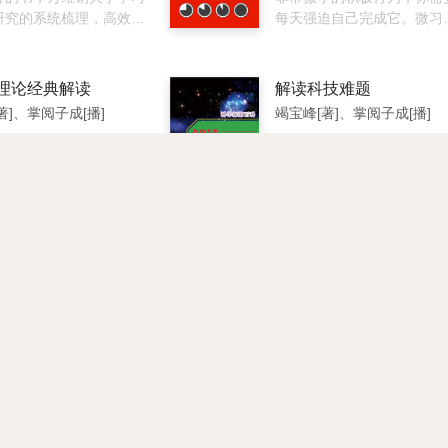
同时，也以严刑峻法和高
研究的系统梳理，高效学
每天强迫自己完成它。微习
治著称，他杀人如麻，使
法读这一本就够了。
太小，小到不可能失败。 正
野氛围惊悚恐怖；晚年地
是因为这个特性，它不会给
尊，却心境凄凉，始终担
造成任何负担，而且具有超
理论经典解读
解读科技难题
人谋逆、皇权不稳，内心
的“欺骗性”，它也因此成了
著]、掌阅子成[播]
竭宝峰[著]、掌阅子成[播]
孤独、忧惧、煎熬。
具优势的习惯养成策略。 微
指导学校如何制定各项科
习惯策略的科学原理表明了
本书内容包括：耸人听闻的
管理规划、如何明确学校
们无法长期坚持大多数主流
现、陶球到底是干什么用的
的内涵发展目标、如何制
长策略的原因，也揭示了人
石柱连线为何指向星座、悬
理的管理计划和规范管理
长期坚持微习惯策略的可能
安放之谜、天然木乃伊博物
个细节、如何规范管理思
性。 人们无法让改变的效果
之谜、神秘的马达、古船是
提升管理理念、如何规范
持久时，往往认为原因在于
什么用的、46年前的现代家
辉煌密码
鲁迅讲国学
理的全过程等内容，具有
己，但其实有问题的并不是
电、岩石中的钟形器皿、地
舒天[著]、孙思忠[著]、掌阅子成[播]
鲁迅[著]、掌阅子成[播]
的系统性、实用性、实践
们本身，而是他们采用的策
文明之前的金属物等内容。
指导性，是大中小学学校
内容包括：成功是一种追
略。 当你开始用微习惯策略
汇集了鲁迅先生在国学发展
、教师，在校专业大学
精神、攀登理想的山峰、
教你的方法按照大脑的规律
及文学创作上的思考和著述
研究生、博士生以及有关
紧握愿望的手、自己给自
事情时，持久改变其实很容
为读者立体展现这位国学大
进行学校管理和研究的最
分、冲破原则的羁绊、辉
易。
在徘徊中的反思历程。
导读物，也是各级图书馆
以作证、成功是个奋斗的
的最佳版本。
、成功意味着孜孜不倦、
培讲中国中古文学史
鲁迅讲古籍序跋
是成功的起点、坚持到底