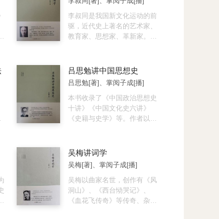
李叔同[著]、掌阅子成[播]
中
和科学技术的同时，能够加深
历
》
思考，启迪智慧，开阔视野，
李叔同是我国新文化运动的前
术
增加知识，能够正确了解和认
驱，近代史上著名的艺术家、
术
学
识这个世界，激发求知的欲望
教育家、思想家、革新家。作
强
对
和探索的精神，激起热爱科学
为中国新文化运动的早期启蒙
，
史
和追求科学的热情，不断掌握
者，他一生在音乐、戏剧、美
开启人类世界的金钥匙，不断
术、诗词、篆刻、金石、书
法
吕思勉讲中国思想史
了
推动人类社会向前发展，使我
法、教育、哲学、法学等诸多
吕思勉[著]、掌阅子成[播]
最
及
们真正成为人类社会的主人。
文化领域中都有较高的建树，
启
并先后培养了一大批优秀艺术
本书收录了《中国政治思想史
。
人才。本书选取李叔同先生有
十讲》《中国文化史六讲》
定
关佛学著作和艺术论著。
《史籍与史学》等。作者以独
顾
到的眼光，首先对中国政治思
三
想史作了时期与派别的划分，
新
进而对先秦至近代的政治思想
吴梅讲词学
予以梳理和辨析。也融入作者
吴梅[著]、掌阅子成[播]
左
多年的研究心得，其中不少论
法
为
断，新颖独特，富有启发性。
吴梅以曲家名世，创作有《风
修
史
阅读本书，读者不仅可以把纷
洞山》、《西台恸哭记》、
五
：
繁的诸子思想和历代政治主张
《血花飞传奇》等传奇、杂剧
详
年
理清头绪，更会对中国政治思
十余种。他一生致力于戏曲及