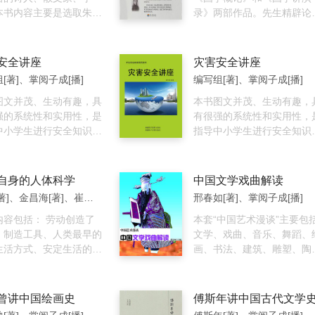
出的人生整理观念。所谓
本书内容主要是选取朱自
录》两部作品。先生精辟论
离，就是透过整理物品了
作中有关国学经典与古诗
了国学的内涵以及研治国学
己，整理心中的混沌，让
作为主体，以朱自清先生
方法，对各时期学术发展的
舒适的行动技术。换句话
角，介绍华夏民族文化中
点、代表人物、著作都有精
安全讲座
灾害安全讲座
就是利用收拾家里的杂物
华，字里行间可见一种含
湛、独到的评价。《国学讲
[著]、掌阅子成[播]
编写组[著]、掌阅子成[播]
理内心的废物，让人生转
华、孜孜不倦的精神。
演录》是章太炎先生晚年的
心的方法。其中，断
图文并茂、生动有趣，具
学心得，内容系统精炼、深
本书图文并茂、生动有趣，
绝不需要的东西” ，舍
强的系统性和实用性，是
浅出，行文典丽古雅，是了
有很强的系统性和实用性，
弃多余的废物”，离是“脱
中小学生进行安全知识教
章氏思想及国学进阶的最佳
指导中小学生进行安全知识
物品的执着”。 断舍离非
良好读本。
引作品。
育的良好读本。
单，只需要以自己而不是
为主角，去思考什么东西
自身的人体科学
中国文学戏曲解读
合现在的自己。只要是不
黄勇[著]、金昌海[著]、崔今淑[著]、掌阅子成[播]
邢春如[著]、掌阅子成[播]
这两个标准的东西，就立
汰或是送人。 通过学习
内容包括： 劳动创造了
本套“中国艺术漫谈”主要包
践断舍离，人们将重新审
、制造工具、人类最早的
文学、戏曲、音乐、舞蹈、
己与物品的关系，从关注
生活方式、安定生活的开
画、书法、建筑、雕塑、陶
转换为关注自我——我需
从猿脑到人脑、双手的演
器、织染、装饰、戏剧、话
要，一旦开始思考，并致
基因突变导致人类语言产
剧、电影、电视等内容。在
将身边所有“不需要、不
人类意识的诞生、人脑的
里，既有审美的欣赏，更有
曾讲中国绘画史
傅斯年讲中国古代文学
、不舒服”的东西替换
与生长、“脑海”的空间、
史的认知与启示，并以精炼