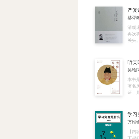
而是
讲义
好评
可以
学的
文化
严复
禅。 
研究
姻、
赫胥黎
学会
产、
东西
制、
清朝
是完
食、
再次
以当
术、
关头
虑物
已经
生物
考的
是，
论》
品。
然是
者生存
听吴
关系
的典
12
吴晗[
必要
超越
编》
择真
的读
复始
本书
的东
富启
维新
著名
拾，
书。
后，
证、
擦、
人”
贫农
论》
家，
朝，
故事
万维钢
艰，
一代
【内
手制
下越