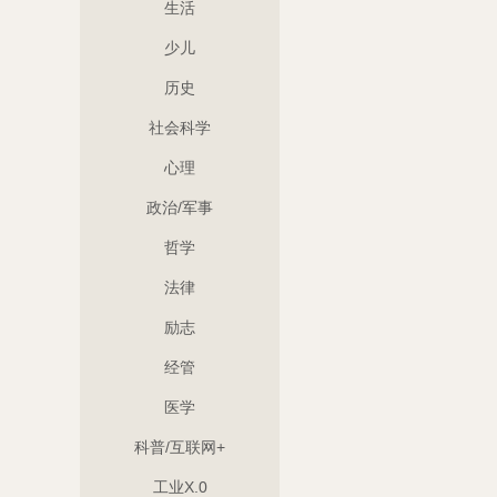
生活
少儿
历史
社会科学
心理
政治/军事
哲学
法律
励志
经管
医学
科普/互联网+
工业X.0