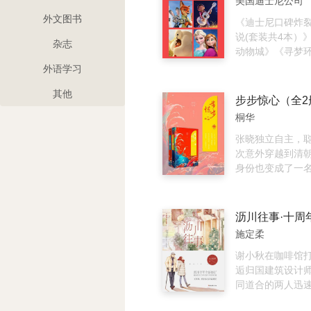
美国迪士尼公司
导演、编剧詹姆斯
时空转换中，他
外文图书
任编剧，并由好
成为一个传奇。
《迪士尼口碑炸
星“甜茶”蒂莫西·
说(套装共4本）
杂志
演。
动物城》《寻梦
雪奇缘》《超能陆
外语学习
本图书。这是迪
其他
票房动画电影的
步步惊心（全2
说，这也是四本
桐华
故事书。享受阅
带给您的迪士尼
张晓独立自主，
次意外穿越到清
身份也变成了一
女——马尔泰·若
熙四十三年，正
举世太平的时节
沥川往事·十周
表象下暗潮涌动
施定柔
宫斗、浪漫、残
着对清史的洞悉
谢小秋在咖啡馆
夺嫡的争斗中，
逅归国建筑设计
抗争或妥协。她
同道合的两人迅
向，也知道所有
关系。正当两人