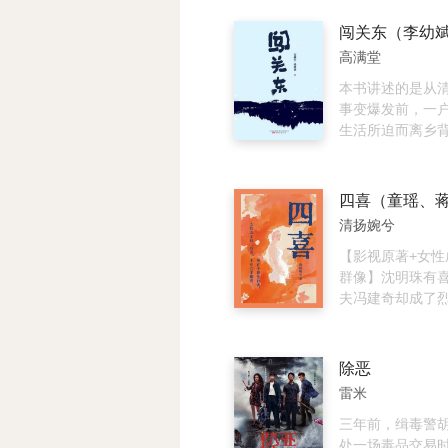
唯独不知道自己
友沥川突然不辞
一场游园惊梦，
秋一直做着爱的
心，如履薄冰。
小秋而去之谜，
高满堂
了谁？爱上了谁
心。她不明白浓
了谁？
一夜之间消失不
本书讲述的是从
沥川归来给她一
事变爆发前，一
后，两人再一次
生活所迫而离乡背
坚守着这份爱情
东”的故事，以主
在进退之间犹豫
的复杂、坎坷的
其中穿插了朱开
迥异、命运不同
清扬婉兮
路上遇到的种种
力求真实还原那
【影视原著+女性
凉、恢弘、悲壮
群像】沈明珠有
史。 书中将再现
夫冯建奇却成了烈
人放排、伐木、
不生”成了沈明珠
大场面，场景横
题。当生育的暴
而在细节上，作
来，她在破碎中
除恶
长的在平淡人生
妥协中雕刻锋芒
雷米
怀的思路，亲情
的“母亲”，只有
情的纠结深入人
生的自我重塑。
三年前，缉毒警
家事、家乡事的
命，而生命里，
处一场毒品交易