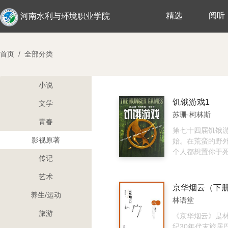
精选
阅听
河南水利与环境职业学院
首页
/
全部分类
小说
饥饿游戏1
文学
苏珊·柯林斯
青春
第七十四届饥饿
影视原著
始。在荒蛮的野
个人都想置你于
传记
自己的力量生存下
人参加竞赛。只
艺术
活。抽签日那天
京华烟云（下
人生彻底改变了
养生/运动
林语堂
旅游
《京华烟云》是林
纪30年代末旅居