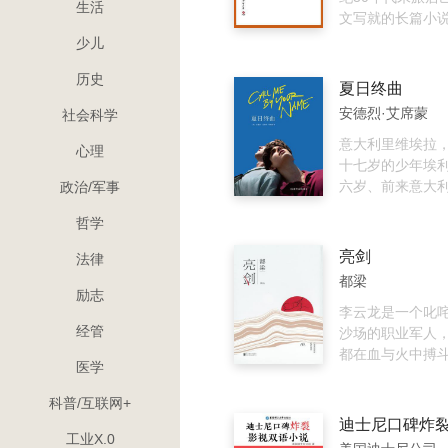
生活
文写就的长篇小
Moment in Pek
少儿
述了北平曾、姚
历史
从1901年义和
夏日终曲
战争三十多年间
安德烈·艾席蒙
社会科学
恩怨情仇，并在
世凯篡国、张勋
意大利里维埃拉
心理
战、军阀割据、“
十七岁的少年埃
动、“三·一八”
六岁、前来意大
政治/军事
等历史事件。全
大学生奥利弗。
哲学
线索交错，全景
迷、犹疑、试探
中国社会发生的
感在流动中迸发
亮剑
法律
变化，被誉为现
然为时只有六周
都梁
梦》。 本书是林
下了一生的印记
励志
名的作品，文中
闷热的仲夏，他
李云龙是一个叱
经管
烈的爱国情怀、
也无法寻找到的
沙场的职业军人
文化和生活细节
岁的爱情以身饲
都在血与火中搏
医学
以及一种极富生
时却温暖余生！
的人生信条是：
学境界，是一部
改编的电影《请
手，明知不敌，
科普/互联网+
皇皇巨著。
唤我》荣获2018
剑，即使倒下，
斯卡大奖的四项
山、一道岭。在
工业X.0