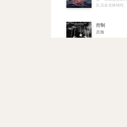
深。
宫更辽阔的苍穹
队员金龙峰牺牲
物身亡，毒品去
悬而未决。胡文
职，此后开起“喜
控制
看似过着平凡生
吕旭
放下过往。 三年
不同过往的众人
主人公马克为了
案被推回至风暴
伪证，遭神秘人
毒症女儿卷入非
银行盗巨款。而
职员、渴望重新
马克的初恋情人
企图携毒偷渡的
旧情复燃。之后
明的被拐少女、
制着马克，而马
京华烟云（上
的新晋缉毒警金龙
制，揭穿他的真
林语堂
场围绕旧案真相
仇不成，反将自
恶战即将打响，
缘……
《京华烟云》是林
破黑暗。
纪30年代末旅居
文写就的长篇小
Moment in Pek
述了北平曾、姚
从1901年义和
怒江之战（全
战争三十多年间