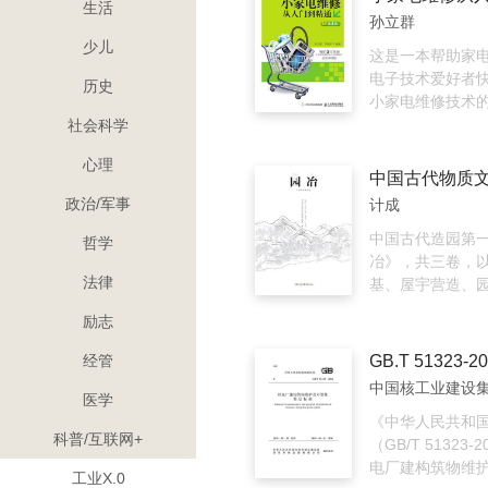
生活
筑的了解，更能
孙立群
的风土人情、人
少儿
建筑背后所蕴含
这是一本帮助家
电子技术爱好者
历史
小家电维修技术
家电维修从入门到
社会科学
版)》分为“基础篇
心理
篇”，循序渐进、
介绍了常见小家
政治/军事
计成
理、各种故障的
修流程和维修技巧
中国古代造园第
哲学
供广大家电维修
冶》，共三卷，
法律
术爱好者阅读、
基、屋宇营造、
体，涉及列架、
励志
门窗、墙垣、铺
山、借景等诸多
经管
容。全书以作者
中国核工业建设
依托，详细论述
医学
相应的园林营建
《中华人民共和
科普/互联网+
具体手法，更以其
（GB/T 51323-
作，宛自天开”，
电厂建构筑物维
工业X.0