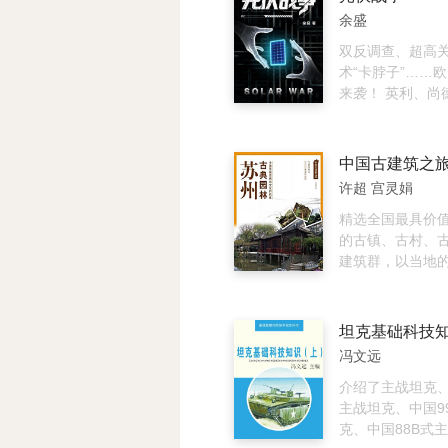
之前削足适履、
料在其他光电器
及发病时中西药
余盛
错误，是为了在
如OLED及有机
分病猪的针灸治
造自己的理想生
从2016年本书
了多个具有类似
双反调查、超高
来，钙钛矿领域
（或方剂），可
术“卡脖子”……
速，光电转换效
与病情灵活应用
来袭！ 英利、尚
率、稳定性等都
实用性。适合广
隆基……国内光
升，而且还发展
医工作者、兽药
弈！ 3次产业变
器件领域。因此
员参考使用。
全自主化、重返
较第一版增加了
中国光伏热血反击
许超 宫灵娟
电池及叠层电池
美、德、日等多
的大面积制备及
能源角逐，数十
精选全国最具价
铅钙钛矿材料、
业的生死博弈，”
的古镇、古村、
点、钙钛矿探测
超高关税、技术“
建筑群，以当地
线）、钙钛矿忆
中国光伏是如何
主体，进行功能
改版后共15章。
欧美封锁下绝地
溯源性的解读，
理、化学、材料
界？ 翻开本书，
读，旨在让大家
坦克基础科技
的高年级本科生
伏从零起步到领
筑的了解，更能
冯文远
及从事光电领域
历程！
的风土人情、人
产学研人员的一
建筑背后所蕴含
介绍了主战坦克、
的参考书。
与旅游的完美结合
主战坦克、中国9
和趣味性的完美
克、中国88B式