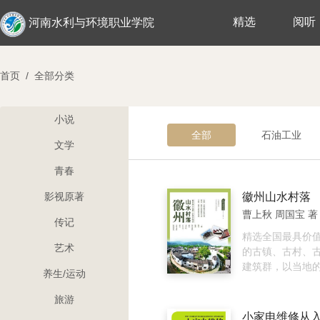
精选
阅听
河南水利与环境职业学院
首页
/
全部分类
小说
全部
石油工业
文学
青春
影视原著
徽州山水村落
曹上秋 周国宝 著
传记
精选全国最具价
艺术
的古镇、古村、
建筑群，以当地
养生/运动
主体，进行功能
溯源性的解读，
旅游
读，旨在让大家