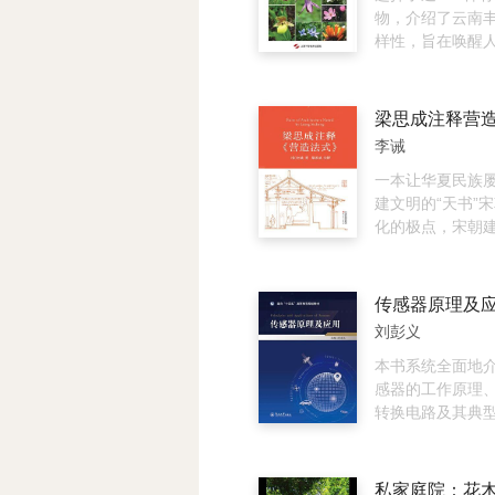
说。它们和诗词
物，介绍了云南
青一样，沉淀了
样性，旨在唤醒
呈现出超越时间
然、保护环境的
上可不是所有东
惟肖的生肖植物
把那些塔错过了
奇花异卉，到植
梁思成注释营
境的生存智慧，
李诫
述激发了读者的
艳美丽的罂粟科
一本让华夏民族
木棉科、借人高
建文明的“天书”
到广泛利用的豆
化的极点，宋朝
形象地表达了认
者《营造法式》
在于看花观果，
为“天书”。一方
分门别类。从舌
二方面喻指读懂
传感器原理及
辣、世界各地的
堂。梁思成先生
刘彭义
美可口的野生蘑
处获赠此书，发
类病痛的药用植
别人也能读懂。
本书系统全面地
地传达了植物与
梁先生多年研究
感器的工作原理
切相关。从滇南
解说以及手绘图
转换电路及其典
滇西北的雪山草
译文以及图文并
全书共10章，第
区的绿化树木，
接。曾经连大学
感器技术概论；第
常见的干热河谷
读的“天书”，现
照传感器的工作
私家庭院：花