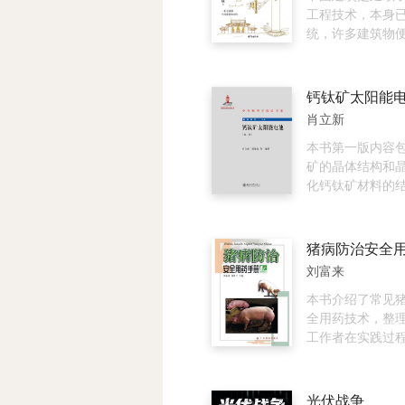
定标准》外，尚
工程技术，本身
行有关标准的规
统，许多建筑物
的具体表现，是
的大宗遗产。 《
史》是由首位用
研究中国古代建
肖立新
成先生编写，同
中国人自己编写
本书第一版内容
中国建筑史。其
矿的晶体结构和
发展顺序：上古
化钙钛矿材料的
南北朝、隋唐、
钙钛矿的成膜方
元明清、清末及
制，杂化钙钛矿
及了中国历史上
电子传输体系、
猪病防治安全
筑类型，小到阶
系、界面修饰及
刘富来
础、斗栱、雕饰
化钙钛矿太阳能
陵墓、石窟、寺
以及电池稳定性
本书介绍了常见
宅、都市。在丰
还包括材料的光
全用药技术，整
基础上，列举实
制，材料中离子
工作者在实践过
征，清晰地展现
结构稳定性的影
法，内容包括：
制及其发展变化。
的界面与器件物
般预防措施，特
读中国建筑史，
第一版还介绍了
防措施，中西兽
光伏战争