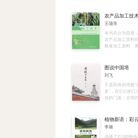
和鉴赏性的完美
国88C式主战坦
建筑书更具有导
主战坦克、中国ZT
旅游书更有深度
进型主战坦克等
农产品加工技
一样的深度旅游
知识。
王颉等
的超乎你的想象
本书共分为四章
农产品加工原料
粮食加工原料、
和畜产品加工原
分、加工特性进
二、三、四章分
图说中国塔
工原理和工艺、
刘飞
和工艺及畜产品
艺。
不是所有的塔都“
多”，在它们的江
自的门派；古塔
中国土生的重楼和
坡”之间的风花雪
的长河中，古塔
植物新语：彩
北京国贸三期、
李璐
一样，是城市的
于古塔，其实有
选择了近200种