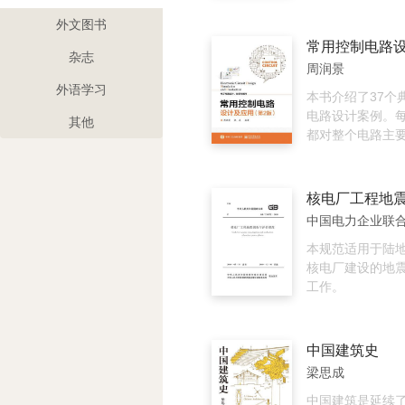
借，精在体宜”的
定标准》适用于
为好园者指明了
相关建构筑物的
外文图书
约守拙、含蓄幽
鉴定，可靠性鉴
杂志
的至高的造园境
定。核电厂非核
周润景
可靠性鉴定应符
外语学习
准《工业建筑可
本书介绍了37个
准》GB50144
电路设计案例。
其他
鉴定标准》GB50
都对整个电路主
筑物抗震鉴定标
详细介绍，使读
GB50117的有关规
了解各个模块的
厂建构筑物的维
实现整个电路的
定应由具有相应
些案例均来源于
中国电力企业联
担。进入核电厂
际科研项目，因
测和维护的人员
实用性。通过对
本规范适用于陆
辐射防护、安全
实践，读者可以
核电厂建设的地
并应了解鉴定对
控制电路设计的
工作。
点、设备布置以
用方法。
护基本知识。 核电厂建构筑
物的维护与可靠
中国建筑史
合《中华人民共
梁思成
（GB/T 51323-
电厂建构筑物维
中国建筑是延续