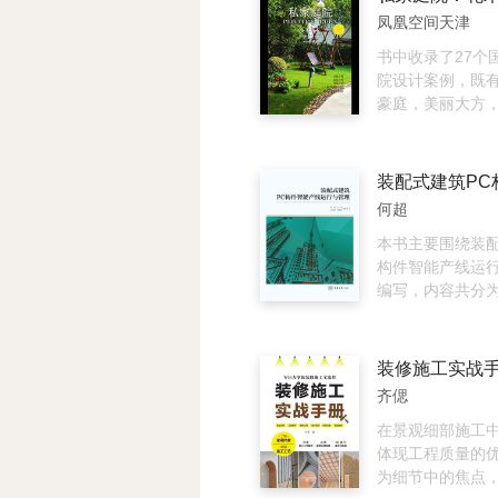
稀树草坡，从不
懂了。
了电阻式、电容
凤凰空间天津
不同的地形地貌
磁电式、热电式
富的植物资源。
电式、气/湿敏传
书中收录了27个
用，第10章简单
院设计案例，既
新型传感器。本
豪庭，美丽大方
重、编排合理适
居家庭院，又有
易懂、内容丰富
温馨的小院。书
例典型，可作为
例都从庭院的空
业自动化、电子
设计、庭院植物
何超
理、光电信息科
进行剖析，充分
联网工程、人工
计师敏锐的观察
本书主要围绕装配
表等专业的本科
计语言。 多次获
构件智能产线运
园》园艺设计大
编写，内容共分为
庭院设计师Sara
为概述、装配式建
如何营造完美的
生产工艺流程及
观。从植物的习
准、装配式建筑P
装修施工实战
庭院远景到庭院近景
线机械设备、装配
齐偲
热情地为读者讲
构件智能产线控
景观设计的方方
式建筑PC构件智
在景观细部施工
管理，以及装配
体现工程质量的
MES系统管理。
为细节中的焦点