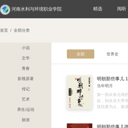
精选
阅听
河南水利与环境职业学院
首页
/
全部分类
小说
全部
世界史
文学
青春
影视原著
明朝那些事儿 1
当年明月
传记
第一部从朱元璋
艺术
起，到永乐大帝
役结束为止。叙
养生/运动
苦卓绝的开国过程
陈友谅，谁堪问
旅游
平、太湖大决战