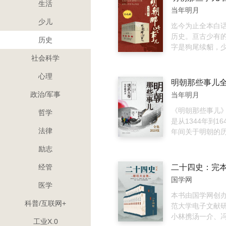
生活
恶虎，铲除张士
当年明月
遇春等不世名将
少儿
元。更有明朝最大
迄今为止全本白
乐夺位、建文失
历史。亘古少有
历史
役。高潮迭起，
字是狗尾续貂，
未尽。《明朝那
社会科学
讲述的是从1344
心理
这三百年间关于
情，以史料为基
政治/军事
当年明月
具体人物为主线
说的笔法，对明
《明朝那些事儿
哲学
他王公权贵和小
是从1344年到1
法律
行全景展示，尤
年间关于明朝的
治、战争、帝王
《明实录》《明
励志
多，并加入对当
史》《明史纪事
度、人伦道德的
余种明代史料和
经管
明史专家毛佩琦
国学网
瞰三百年明史，
医学
大明王朝：非常看点1 
本书由国学网创
科普/互联网+
仅有的个性皇帝大
范大学电子文献
年，历经16帝，
小林携汤一介、
工业X.0