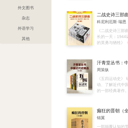
帝是相似的套路
朴、陈来、白化
创业/建文帝的失
家洲、王立群、
外文图书
靖帝的权力纵横术
铭、邓小军等百
杂志
明武宗/坚持一夫
教授历经二十余
科尼利厄斯·瑞恩
宗/木工皇帝明熹
校、排版制作而
外语学习
看点2 看奇才辈出的军事英雄
记、汉书、后汉
《二战史诗三部
忠良义士之多，
晋书、宋书、南
长的一天：194
其他
息。冷眼向敌寇
陈书、魏书、北
的英勇与牺牲》
徐达、常遇春、
南史、北史、隋
1944市场花园
神谱该怎么排/书
新唐书、旧五代
遗恨》《最后一役
了北京保卫战/为
史、宋史、辽史
粹帝国的末日与
会被日本人崇拜/
史、明史）的合
名历史作家、战
周策纵
继光/袁崇焕是功
黄帝到清末四千
厄斯·瑞恩在亲历
人……非常看点3
人物、经济、文
近30年创作完成
《五四运动史》 
的名臣天团演绎
事、教育、典章
著，通过二战期
动、了解近代中
王权谋。纵论江
地理、灾异等等
性战役，生动再
的一部经典著作。
道、人心朱棣背
的重要组成部分
世界命运的伟大
切口》 透过在华
孝/一代清官海瑞
文学价值和史料价
作者亲自访问50
看历史,将中国史
明朝头号政治家徐
套《二十四史》
且翻查供词、访
视野下。 《太平
癫狂的晋朝（全
的改革触动了谁/ 
和《汉书》以民
记、作战日志以
动史》 本书是太
锦翼
样一种组织……非
本，其余史书则
史，方才撰写出
大家简又文的代
革故鼎新的文化
本的《二十四史
不可忽略的战史
天国研究的集大
一部颠覆认知的