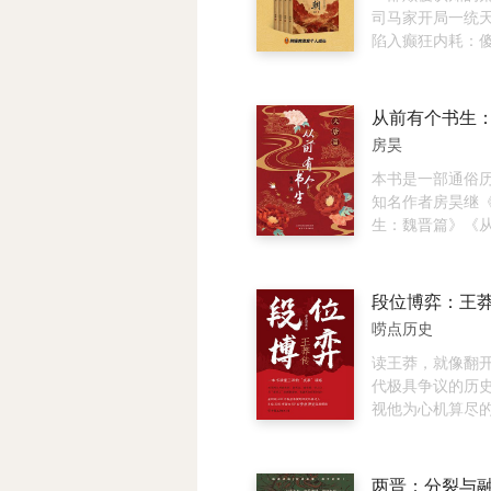
秋、诗画江湖、
本在勘校过程中
且改变了新闻写
《清朝与中华传统
司马家开局一统
个文化、经济、
有关的善本，订
式。即便后世许
部关于清朝的百
陷入癫狂内耗：
代 《永乐大典》
中的讹误，但其
多的相关作品，
《冲击与回应》 
临朝，丑后乱政
的/浪荡才子唐伯
保持了史籍的原
恩所奠定的战争
取近代历史文献
杀，骨肉相残十
的明代四大奇书
人名、地名中的
作的典范，使得
史料和经典篇章
搅得天翻地覆，
从前有个书生
俗演义》《水浒
般不改，古体字
部曲》至今依然
现了近代中国几
沦为炼狱。 刚统一三国就疯
房昊
记》和《金瓶梅》
般不作修改，为
大战最经典、无
现代化道路的探
狂内斗，斗到江
贽……明朝，一
原貌。
销著作。
同归于尽。 别家斗富比谁更
本书是一部通俗
薄的朝代，一个
有钱，晋朝斗富比
知名作者房昊继
代、 一个强悍而
乎人命”。 所谓的名士风度，
生：魏晋篇》《
代，一个历经劫
其实是服用五石
生：北宋篇》之
的朝代。明朝就
病态狂放。 翻开本书，看晋
作。本书以人物
褶皱，每翻开一
朝如何在癫狂中
李白、杜甫、白
段位博弈：王
比的故事蕴含着
名“书生”的故事
唠点历史
文化密码、政治
畅、视角独特，
验。
料、严谨的论述
读王莽，就像翻
笔法展现出来，
代极具争议的历
较高的历史类读
视他为心机算尽
读者阅读。本书
人称他是穿越时
唐“书生”的奋斗
改革家，他到底
品质，通过对在
野心家，还是被
两晋：分裂与