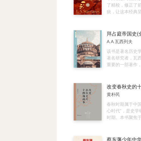
的民间智慧、肮
了精校，修正了
段、微妙的官场
疵，让这本经典
无数个真实的细
的面貌。《全球
一幅极其鲜活的
自人类起源至本世
景。 这六个事件
的世界文明，涉
拜占庭帝国史(全
一县乃至一村之
化、教育、宗教
A.A.瓦西列夫
最底层平民的真
各个方面，同时吸
当遭遇税收不公
来世界历史学研
该书是著名历史
愤起抗争；当家
成就，是著名史
著名研究者，瓦
害时，他们如何
阿诺斯的代表作
重要的一部著作
政治利益与商业
新的史学观点和
占庭帝国从建国
盾，他们如何与
世界看做一个不
千多年的历史，
弈；当朝廷要求
统一体，从全球
治和军事的历史
改变春秋史的
们又是如何从中
某一国家或某一
庭的建立过程，
黄朴民
考察世界各地区
社会生活，考古
生和发展，把研
个方面进行了详
春秋时期属于中国
对人类历史事件
为数不多的研究
心时代”，是史学
相互关联和相互
史的综合性著作
时期。本书聚焦
反映局部与整体
华·吉本研究罗马
国间的战争，尤
们之间的相互作
参考书之一。该
史的十四场核心
现实感。该著作
卷，共九章。
期，旧的礼乐文