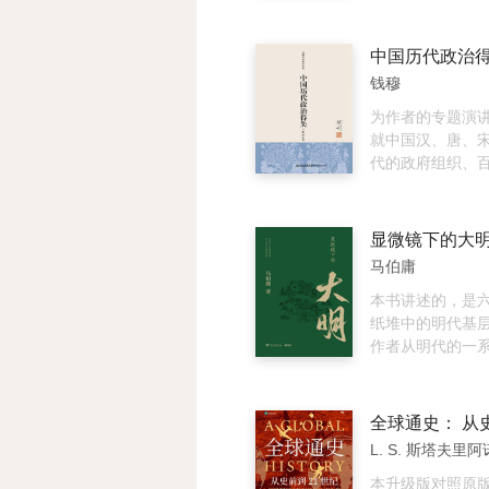
物如何被时代塑
旦，幸亏著名忠臣
个月畅销30万册
图改变时代。
木堡之变”中力挽
本、韩国、泰国
了明帝国……
烈追捧！《孙子兵
中国历代政治
字，似乎每个字
钱穆
让很多人望而却
要抓住兵法的根
为作者的专题演
发现处处豁然开
就中国汉、唐、
白白。本书作者
代的政府组织、
子兵法二十余年
试监察、财经赋
抓住兵法根本思想
等种种政治制度
个经典战例，将
观与比照，叙述
的原意剖析得详
陈利害得失。既
马伯庸
援引2000多年
括了中国历史与
子兵法》的传世
义，又点明了近
本书讲述的，是
牧等11人的注解
统文化和精神的
纸堆中的明代基
度还原兵法原意
简意赅，语重心
作者从明代的一
畅，精彩纷呈；
一部简明的“中国
档案文书里，挖
魏救赵等经典战
史”。
已久的故事。这
得令人身临其境
历史中绝无仅有
场上空，看交战
着眼于平民的政
L. S. 斯塔夫里
动，浴血奋战，
记录极为详尽。
声中演绎着兵法
能看到朴实的百
本升级版对照原