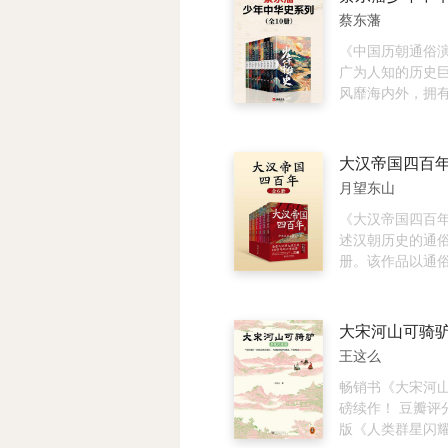
被译成多种语言
头，而新的社会
蔡东藩
认为首开由历史
态呼之欲出。在
观点囊括全球文
程中，战争起着
《中国历朝通俗
界历史的先河。
众所周知，战争
广为人知的历史
要为1500年以
续，但同时战争
风靡海内外，拥
益加速的世界。
着政治嬗变的方
度。但经过多年
的历史主线为晋
版，唯独缺少一
争的本质是“争霸
年等历史入门读
并”为主的战国时
《蔡东潘少年中
月望东山
作者对这段历史
国历朝通俗演义
读，将有助于我
理讲述从秦汉到
《大汉帝国四百
秦历史的认知，
的历史进程和故
述汉朝历史的通俗
察和把握当今国
具小说阅读快感
册。该作品以通
变的有益历史启
物。新作在保持
调，再现了汉朝4
的基础上对原著
桑与辉煌。 这是
译，将旧白话改
不释卷的历史力
话，同时保留蔡
读者踏上一段纷
王这么
要点评、观点及
历史之旅。这套6
于青少年阅读、
将汉朝这个伟大
畅销书《大宋河
全系列既有史学
详尽、鲜活、有
磅续作！ 豆瓣评分
考，又兼具小说
了征服西域、党
版《人类群星闪耀