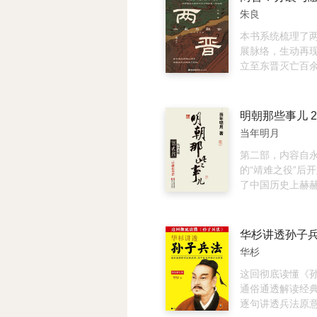
有影响的李白、
剧人物？本书不
朱良
易、王维、魏征
人生，更把视野
参等著名历史人
前的西汉末年，
本书系统梳理了
了大唐时期的文
由盛转衰的岔路
展脉络，生动再
文章在微博、公
议、外戚专权、
立至东晋灭亡百
平台上颇受好评
潮，所有时代的
历史进程。全书不
莽的登场铺陈背
王之乱”“永嘉南
他独特的处世哲
和王导、谢安等
明朝那些事儿 2
段。 本书聚焦1
运沉浮，还将视
当年明月
点，横跨104 
民族南下中原、
帝盐铁会议到新
落的壮阔图景，
第二部，内容自
梳理王莽登场前
族大迁徙与大融
的“靖难之役”后
解析王莽从个人
走向。作者依托
了中国历史上赫
位到称帝改革的
复杂的政治变局
大帝事迹--挥军
伏，层层剖析塑
化为引人入胜的
古，派郑和七下
关键人物与重大
言通俗而富有张
平安南等等，后
克己的儒生楷模
专业背景，便能
蒙古归来途中病
华杉
改革者，每个节
承前启后的重要
历了比较清明的“
人抱负与时势的
治”后，开始进入
这回彻底读懂《
图呈现一个立体
大宦官王振把持
通俗通透解读经
的王莽，看一个
为，导致二十万
逐句讲透兵法原