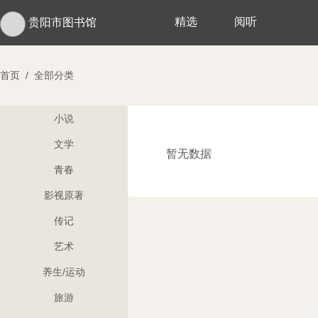
精选
阅听
贵阳市图书馆
首页
/
全部分类
小说
文学
暂无数据
青春
影视原著
传记
艺术
养生/运动
旅游