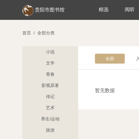
精选
阅听
贵阳市图书馆
首页
/
全部分类
小说
全部
文学
青春
影视原著
暂无数据
传记
艺术
养生/运动
旅游