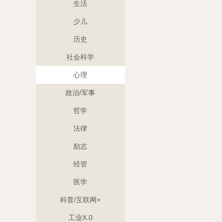
生活
少儿
历史
社会科学
心理
政治/军事
哲学
法律
励志
经管
医学
科普/互联网+
工业X.0