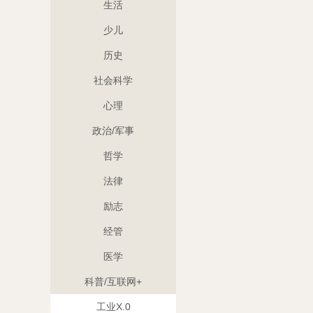
生活
少儿
历史
社会科学
心理
政治/军事
哲学
法律
励志
经管
医学
科普/互联网+
工业X.0