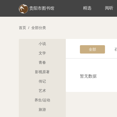
精选
阅听
贵阳市图书馆
首页
/
全部分类
小说
全部
文学
青春
影视原著
暂无数据
传记
艺术
养生/运动
旅游