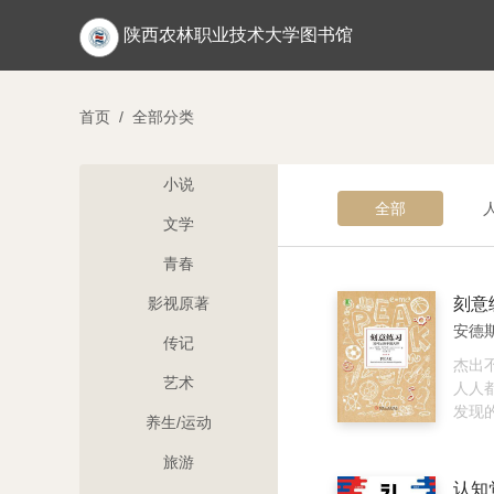
陕西农林职业技术大学图书馆
首页
/
全部分类
小说
全部
文学
青春
影视原著
安德
传记
杰出
艺术
人人
发现
养生/运动
何领
本书
旅游
一位