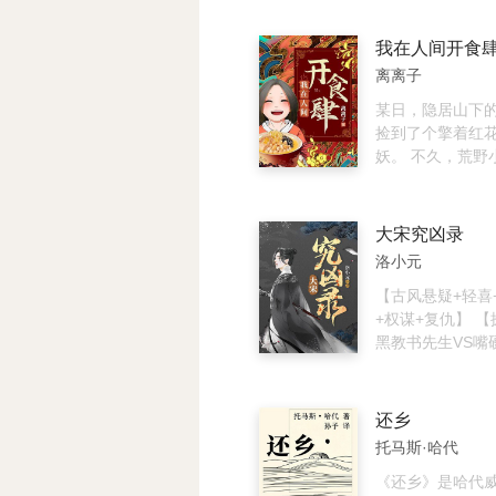
当年案件的再次
万刑警中最普通的
要将真凶缉拿归
是一本罪案集结
我在人间开食
案情都指向了当
忆辑录。 在这本
离离子
儿——“黑暗信使
我，有我的师父
出现了反转，此“
的兄弟，他们和
某日，隐居山下
是“光明信使”……
无二又平凡无奇
捡到了个擎着红
方遒，意气风发
妖。 不久，荒野
剥茧，破雾追凶
了一家妖怪食肆。
然神伤，踟蹰迷惘
桃花鳜、佛台酥
父曾对我说过：
味汤…… 他们每
大宋究凶录
与夜的边界，我
制作美食，接待
洛小元
望者，也是深渊
仙蹭吃蹭喝的奇妙
们的眼眸里藏着
吃蹭喝的丰隆云
【古风悬疑+轻喜
我将这些回忆写
黍吃哭了的巨蟒
+权谋+复仇】 
为“凝渊之眸”
的封使君，背着
黑教书先生VS嘴
厨始祖易牙…… 
习】 沈辞青，智
万物有情，山灵
如神， 却因最不
来。 一箪食，一
心在小地方做个
还乡
人间至味。
直到自幼一同长
托马斯·哈代
鸣，因押运粮饷
斩。 伴随他死讯
《还乡》是哈代