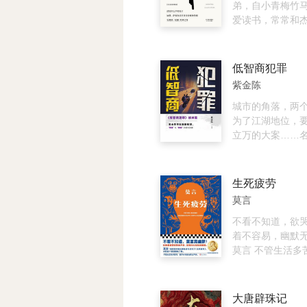
前男友乔治森循
一声啼鸣彻底改
弟，自小青梅竹
份骗局持续敲诈
运。 四光年外，
爱读书，常常和
婚。海伦深陷谎
挣扎的“三体文明
后面的长椅上诵
惧、愧疚与爱意
球发来的信息。
学，两人在诺曼
升级后命案爆发
锁死地球人的基
了漫漫却无忧的
低智商犯罪
挟进谎言、勒索
三体人庞大的宇
同龄的几个少男
紫金陈
小说没有直白探
地球进发…… 《三
生根发芽，起初
错位带来的精神
森林》庞大的三
着彼此，各自藏
城市的角落，两
言之下的挣扎、
腾直扑太阳系，
恼，如同所有情
为了江湖地位，
扯，以压抑细腻
死的地球人面对
年。爱恋至深时
立万的大案……
书写一场由意外
局，唯一的突破
融，一心想为对
群老谋深算的大
脱的命运悲剧。
透明的思维。于
人，完全无法忍
胎，暗地设局，
了神秘莫测的“面
的产生。然而，
人的交锋……公
生死疲劳
密展开对三体人的
他人平淡的婚姻
运气超好的警官
莫言
壁计划”与人类的
爱情最终落入平
队指挥，开始了
哪一样才是人类的
爱情的终点产生
一场啼笑皆非的
不看不知道，欲
暗森林”意味着什
追求的是永恒之
织在了一起，在
着不容易，幽默
明在波谲云诡的
存在不朽的爱恋
下社会里，展开
莫言 不管生活多
何存续？ 《三体I
恒的道路是一条
稽的争斗。阴差
本书都会笑出声来
生》与三体文明
门是一扇“窄门”，
福、千算万算、
新再版序、莫言
首次看到了宇宙
人”能找到，爱情
看“运气神探”如
词，了解本书创
大唐辟珠记