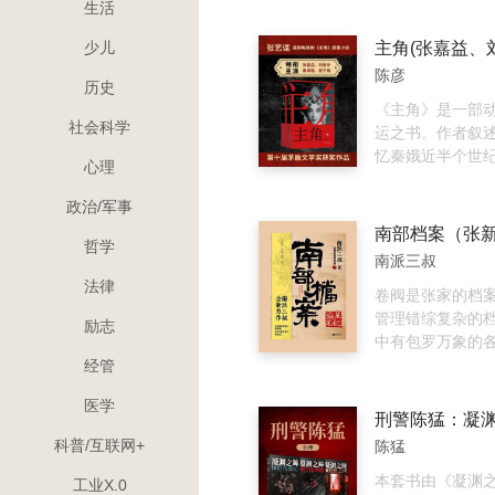
生活
生，选立皇储，
史的雍正继承大
少儿
窥见康熙大帝的
陈彦
预见力，以及该
历史
则断的谋略智慧
《主角》是一部
社会科学
运之书。作者叙
忆秦娥近半个世
心理
际遇、起废沉浮
及大历史的起起
政治/军事
杂关联。 其间各
哲学
型时代的命运遭
南派三叔
上。作者上承中
法律
思想流脉，于人
卷阀是张家的档
中，写出了千秋
管理错综复杂的
励志
而经由对一个人
中有包罗万象的
书写，让更多人
体坠落、地下洞
经管
他的笔下。 忆秦
尸，无法读取的
医学
的人生经历及其
据，无法判断用
为古典思想应世
建筑等等，几乎
科普/互联网+
陈猛
能的重要参照：
能的信息。 南洋
患、身心俱疲，
是一个收集真相
本套书由《凝渊之
工业X.0