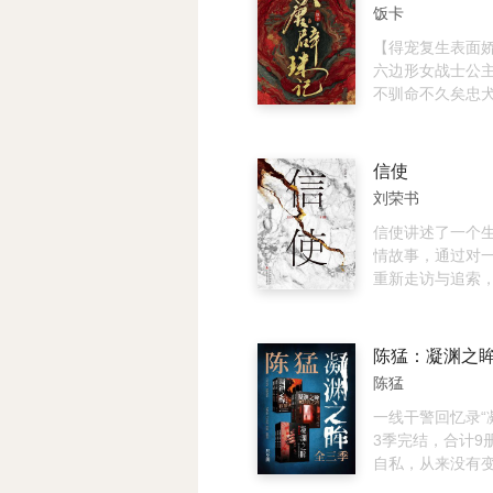
黑暗森林打击让
生需要倾尽一生
搅乱那些见不得
事！ 特别梳理人
饭卡
旦夕，可这些不
努力才能达到。
易，还你一个清
清晰呈现主要人物
上一段微不足道
的爱恋，最终如
原创插画，还原
【得宠复生表面
的星际战争没人
冰封起来，留存
景！ …… 五十
六边形女战士公
能见到。战争的
中。
历六次转世， 一
不驯命不久矣忠
经远远超出人类
世为牛，三世为
湖大佬 】 【CP
战场之日，即是
狗，五世为猴，
大唐身受天恩盛
太阳系中，最后
人。 在这六世里
因疾薨逝，春秋
信使
真相的，只有两双
脸一家三代经历
七。 一个小贼悄
刘荣书
劳， 他们爱就爱
地宫，却发现公
恨到底，犟就犟
埋，一张狰狞的
信使讲述了一个
到底， 有极致的
她的脸上 宫闱暗
情故事，通过对
乐，更有不灭的
堂波谲云诡，江
重新走访与追索
而他们的故事，要从
涌…… ——都跟
出场。女主人公
月1日讲起……
关系 你骑着驴，
举办婚礼前突然
以西天取经的阵
她伤心欲绝的故
东方投奔兄长 最
县，她的父母都
陈猛
捉襟见肘，衣食
桩大案之中——
餐，每到一地总
同过去的生活达
一线干警回忆录“
大案就变嫌疑人
曹河运，虽然通
3季完结，合计9册
获得了晋升，却
自私，从来没有变
沉重的心灵包袱
一名特案刑警。 