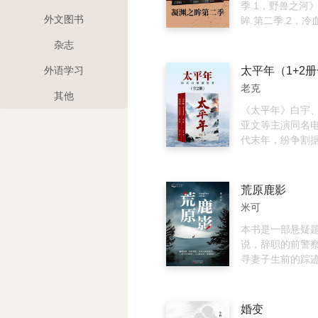
思，但对人世的
际事物的真相，
季.1，野兽之河
外文图书
她不曾选择佛禅
间的真相。真相
眸.第二季.2，冷
的任性逍遥，而
是一个空泛的词
册组成。 刑警陈
杂志
奋进中觅得精神
来，不过就是：
闻，凝渊之眸系
想什么？
官！ 我是一名特
外语学习
是千千万万刑警
老克
个。 这是一本罪
其他
是一本回忆辑录。
《太平年》白宇
说里，有我，有
亚文等主演同名电
有我最好的兄弟
代末年，纷争割
样，独一无二又
新主即位，内外
们曾挥斥方遒，
弟钱弘俶北上汴
们曾抽丝剥茧，
破碎，人伦失序。
荒原鹿影
们也曾黯然神伤
他肃清朝野，担
米可
我的师父曾对我
守护一方安宁。 
走在昼与夜的边
胤继承郭荣未竟
本书是一部悬疑
空的仰望者，也
大宋，天下统一
说，辞职的前警
者，我们的眼眸
昔年故友，今隔江
寻妻子生前的踪
寒冬。
苍生福祉与祖宗
在雪域高原的小
弘俶面临抉择—
警察的直觉，在
而战，让江南再
灵珑的过程中，
婚变