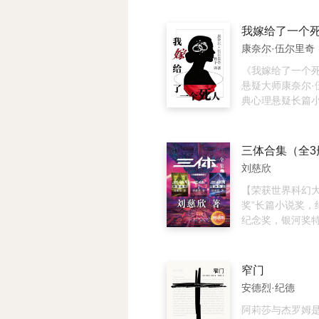
病入膏肓； 他众
他想要的“幸福婚
他们接连破解纸
无所有、跪地求我
导致最终的离婚
复生、三尸盛宴
我嫁给了一个
我，离婚、搞钱
猫》中，一只猫
血战长生门凶兽
康奈尔·伍尔里奇
绝望人妻，逆袭
侣从和谐相处到
派的正邪纷争。 
女主。 这一局，
审视着微妙的两
寻常斩妖行路，
《我嫁给了一个
们万劫不复。
《偶发艺术》中
后，各派暗流涌
悬疑大师康奈尔·
下，刻骨铭心的
社真身曝光。 直
典心理悬疑长篇
折……一个个意
被丹鼎观掳走，
甲、被情人抛弃
尾，以及对平凡
现，所有妖乱纷
身无分文独自搭
的体察，构成作
藏着道门千年秘
金山，途中偶遇
三体合集（全3
张力。
整个正道的惊天
帕特里斯，二人
刘慈欣
换婚戒把玩，突
车祸改写一切。
【荣获世界科幻大
下婴儿，因婚戒
奖”长篇小说奖，
错认成已故儿媳
纪念奖，银河奖
泽德家人从未见
奖。】"套装共三
媳，海伦为给孩
《三体I》“文化
选择冒用身份住
荼进行的同时，
窄门
温情与小叔比尔
文明的绝密计划“
安德烈·纪德
来之不易的家庭
得了突破性进展
恐吓信件接踵而
到，地球文明向
阿莉莎与杰罗姆