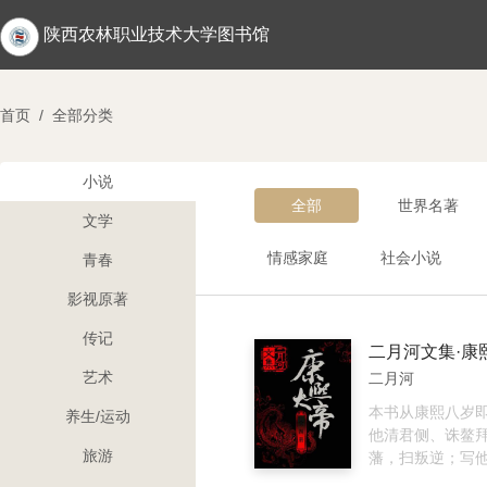
陕西农林职业技术大学图书馆
首页
/
全部分类
小说
全部
世界名著
文学
情感家庭
社会小说
青春
影视原著
传记
艺术
二月河
本书从康熙八岁
养生/运动
他清君侧、诛鳌
旅游
藩，扫叛逆；写
开创大统；写他