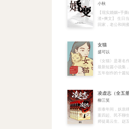
为天下太平，摒弃
了一段横跨二十
小秋
平兴国三年，一段
恶。真相涟漪波
宋”的传奇，就此
更多家族与背叛
【现实婚姻+手撕
猎、传统信仰与
渣+爽文】 生日
等不同立场、不
回家，老公和闺
与斗争。小说节
说：我们在一起
跌宕起伏，加之
十年闺蜜，三年
神秘风光和乡风
双背叛。 他转空
女猫
使读者沉浸在其
款，她踩着我的
盛可以
疑氛围之中。
室，两人把我的
的婚变祭日。 更
《女猫》是著名
我手握她乳腺癌
最新短篇小说集
告，曾想好心救
五年创作的十篇
变本加厉的算计。
中形形色色的人
你们不要脸，那
境，被困在名叫
假孕戏码、豪门
里，进退两难，
凌虚志（全五
撕白莲花、智取财
《天真的老妇人
柳三笑
亲手撕碎他们的
妇人只能在出租
们的谎言，让他
去；在《你什么
崇泰年间，妖祟
彼此反噬。 他为
父亲》中，平凡
案四起、民不聊生
累，她为活命众叛
去世后才重新思
师徒葛云生、赵
后，她痛失孩子
在《接骨木酱》
海，炼妖伏魔、