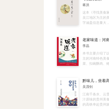
弱而不是以十神
样的软欧面包生
蒋洪
等。
23个的软欧面包
这本书让零基础
这本《寻找美食
好者，也能轻松
吴江地区为主的
爱的高颜值的软
字涵盖信息量大
本书共分为两大
广，组织结构自然
一部分为面包制
美食”“乡愁”“吴越
本书第一章告诉
美食家”等篇章纵
老家味道：河
首先要理解面团
把吴江美食较全
李晶
发酵原理、烘烤
者以朴素的文字
时间、温度、面
法，用历史的考
本书主要介绍了
以外，更重要的
把这些美食绘声
主的河南特色美
程中添加“热爱”
读者面前。在岁
菜、扣碗酥肉、
爱，才能感受到
来，严守着时令
始鹅块、洛阳水
惊喜，收获面包
现着吴江从农耕
对逝去的一些美
一刻的美好；第
的痕迹，吃食伴
和向往，也在字
制作指南，23款
令催熟着美食。
作者真挚的情感
吴茂钊
文制作教程。要
本“舌尖上的吴江
彩生动，不仅配
的面包，必须先
先生从长期的实
插画，还附有美
江南千条水、云
开始不断练习，
华美食的博大精
步骤，以方便喜
汁原味的贵州美
方法。当你制作
他“生于斯，长于
者制作美味，打
的高铁串起贵州