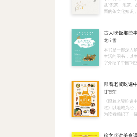
的见解。他认为
及“识茶、泡茶、
地人，所谓老北
面的茶文化知识
是祖辈世居，只
专业性强，语言
迁进来，或者晚
畅，文字的表现
已。而北京文化
收录近千张精美
古人吃饭那些
能够海纳百川，
示207种茶的干
龙丘雪
住上几辈子就成
底形态、茶色以
这种奇妙的融合
图文结合，优劣
本书是一部深入
就是可以满足八
辨茶叶好坏，轻
生活的图书，以
同地域、不同阶
书还对每款茶叶
字介绍了中国“吃
的人士都能在这
明，并附有“识、
展、历史渊源、
福。
方面文字说明，
吃等，折射出各
好茶、泡好水、
期、各个地域的
一本有关中国知
与时代风貌。图
甘智荣
指南，对新手购
生活的各方面讲述
泡以及品饮具有
器有哪些”“贵族
《跟着老饕吃遍
用，通过本书可
有哪些不同”“唐
吃》以地域为经
有哪些”“古人的
为读者编织了一
究”等问题。每个
图。全书共收录7
都详细查阅大量
典小吃，包括京
保每一个问题的
小吃、江南小吃