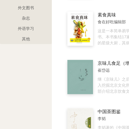
让全家人每天都
团、家常馅料实
美味的米糊、豆
们按照原料加以
外文图书
吃出营养，吃出
绍了近150种常
素食真味
杂志
成品范例，对于
食在好吃编辑部
及范例，均配上
外语学习
以使您通过观看
这是一本简单易
频，迅速掌握其
书。本书集结17
其他
的星级大厨，其
的理念，为读者
88道在家就可轻
食料理。涵盖中
京味儿食足（
法、美、柬等六
崔岱远
易做的素食料理
做出佳肴绝色，
继《京味儿》之
味！
入挖掘北京文化
部介绍北京饮食
情的作品。在原
作者新增了三分
其中包括《羊肉
中国茶图鉴
《国际都市东西
李韬
腐，酱豆腐》等
篇。作者对北京
李韬著的《中国