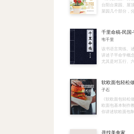
法，还有*正宗的
台阳台菜园、屋
庆）火锅的各式
菜园几个部分，
中不仅菜品做法
47种常见蔬菜的
晰，原材料方便
法，涵盖了日常
还跟广大读者分享
菜，使用工具简
千里命稿-民国
制作川菜的诀窍
求产量的高低，
韦千里
《金牌川菜》还
过程和收获的喜
每道菜的摆盘要点
该书语言简练、
点，菜的咸、麻
讲述子平命学概
等口味的直观标
尤其是对五行、
目了然。
解，可以说是此
述得非常明了，
容易理解、掌握
软欧面包轻松
的评断篇，基本
子石
命书的格式：看
局、取用神、论
《软欧面包轻松
运、推六亲、评
欧面包基本制作
业。但此书也有
你讲述软欧面包
如对六亲的定论
识，详细的面包
失灵活、十年大
图文并茂的形式
分看、性格分析
进行展示，更是
寻找美食家