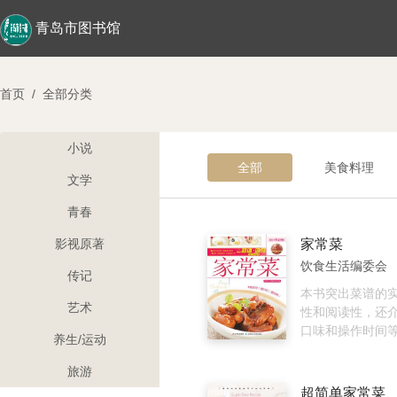
青岛市图书馆
首页
/
全部分类
小说
全部
美食料理
文学
青春
影视原著
家常菜
饮食生活编委会
传记
本书突出菜谱的
艺术
性和阅读性，还
口味和操作时间
养生/运动
者更加直观地掌
方法，烹调出满
旅游
口味需要的健康
超简单家常菜