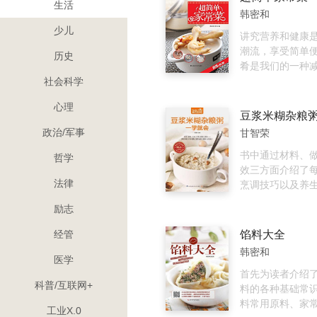
生活
韩密和
少儿
讲究营养和健康
潮流，享受简单
历史
肴是我们的一种
人都希望拥有健
社会科学
影响健康的因素
心理
最为重要的，也
豆浆米糊杂粮
生活密不可分的
政治/军事
甘智荣
面对五光十色的
肴，吃什么，怎
书中通过材料、
哲学
配合理，怎样才
效三方面介绍了
法律
则是我们每天面
烹调技巧以及养
题，据此我们为
深入浅出，简单
励志
了“最家常”丛书
本书为每道米糊
中的一本。“最家
粥都配上了精美
经管
馅料大全
单、健康和家常
者按图索骥。喷
韩密和
就是从家庭最简
郁的豆浆，软糯
医学
入手，突出菜肴
经典，让每一位
首先为读者介绍
科普/互联网+
捷、营养和实用
利用简单食材就
料的各种基础常
地区美食爱好者
健康的佳肴，不
料常用原料、家
工业X.0