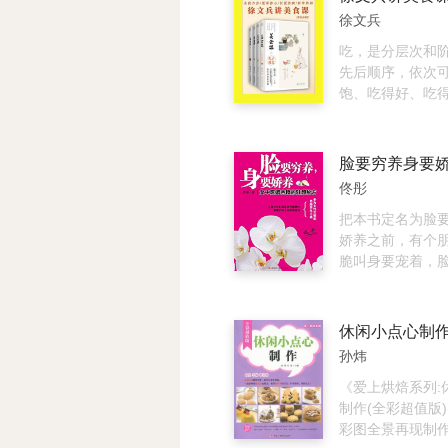
的史料支撑，一
滇桂黔小吃、湖
徐文兵
对古人饮食生活
广东小吃、港澳
为历史悠久、富
吃，是分层次和
域特色的美食，
先后顺序，依次
本地人都爱吃的
饱、吃得好、吃
街头巷尾的美食
健康、吃得愉悦
书中从美食家的
升，从数量到质
小吃的由来与故
质到饮食文化，
脸要穷养身要
图片精美、步骤
有不同的吃法。 
佟彤
手，让您在家就
系列是在中国传
各地经典小吃。
基础上，遵循天
把本书定名为脸
想，根据中医中
娇养之前，有个
承，按照食材不
脆叫身要宠着，
合人体自身不同
了。她是一个每
适当的烹调方法
打发脸面，却一
的“美其食”，追
斟酌，言必“食疗”
休闲小点心制
与自己和，与家
膳”的“宅女”。
孙炜
和的“知道者”境界
名有点儿“狠”，
饭、看地吃饭、
解、不接受，因为
《爱上烘焙系列:
循中医营养学的
养”面容、懂得“
制作(全彩超值版)
根据南北方饮食
人，现在已经是
彩图全景再现制作