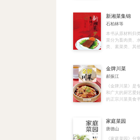
夏季、长夏不同
款经典糕点轻松
秉承君臣佐使、
原彩图，详细步
香味形，分别给
每道糕点的“0失
新湘菜集锦
对应的菜品，灵
百战百胜。详细
石柏林等
维来处理各种食
的食材，让您不
痛。免费提供烹
本书从原材料归
课堂，生动有趣
菜分为畜肉类、
松成为饮食达人
类、素菜类、其
菜类部分介绍的
作时所用原材料
主，在原料、调
金牌川菜
按素菜制作要求
郝振江
成的菜式并不全
的素菜，请各位
《金牌川菜》是
鉴。全书共采录湘
和广大的厨艺爱
例，既有经典的
的正宗川菜美食
有新潮的时尚菜
饭店总厨师长郝
养生的宴席菜式
年厨艺经验分享
惠的乡土菜式，
有老百姓平时吃
家庭菜园
的各界人士学习
菜的详细做法和
唐德山
红遍全国的热门
法；有用料讲究
《家庭菜园》分