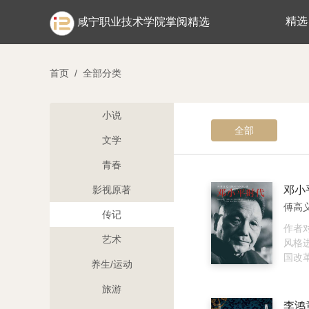
精选
咸宁职业技术学院掌阅精选
首页
/
全部分类
小说
全部
文学
青春
影视原著
邓小
傅高
传记
作者
艺术
风格
国改
养生/运动
到的
外档
旅游
为数
李鸿