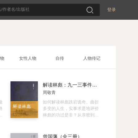
登录
物
女性人物
自传
人物传记
解读林彪：九一三事件与林彪集团的覆灭
周敬青
途
如何解读林彪跌宕诡奇、曲折
终
多变的人生，实事求是地评价
融
林彪的功过是非？从亲密到对
、
抗，如何厘清毛泽东与林彪关
宋
系裂变的轨迹？《“571工
的
程”纪要》是要“国富民强”，还
曾国藩（全三册）