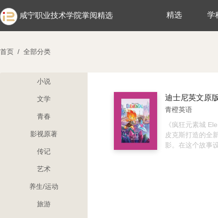
精选
学
咸宁职业技术学院掌阅精选
首页
/
全部分类
小说
文学
青橙英语
青春
《疯狂元素城 Ele
影视原著
皮克斯打造的全
影。在这个故事
传记
土、水、火四大
生动的卡通形象
艺术
活在奇妙绚丽的
位“水火不容”的
养生/运动
波和小焰，“不打
旅游
俩将跨越隔阂，
不可能的浪漫故