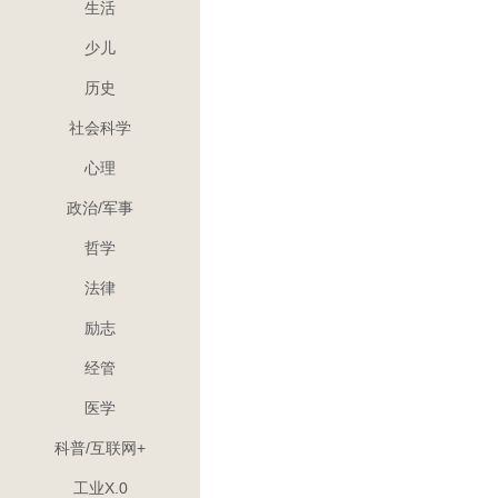
生活
找自己向往的新
少儿
历史
社会科学
心理
政治/军事
哲学
法律
励志
经管
医学
科普/互联网+
工业X.0