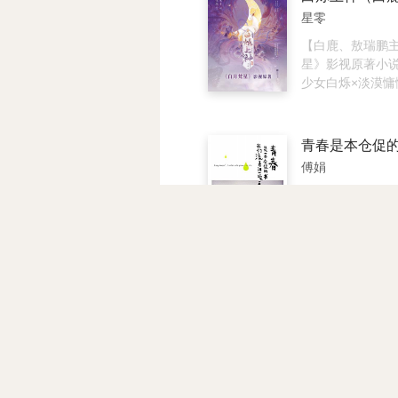
龙回”的命簿。 
星零
转世为尔笙，再
渊。尔笙为救长
【白鹿、敖瑞鹏
入魔，长渊为救
星》影视原著小
愿重回禁地受永
少女白烁×淡漠慵
尔笙能重回天上
樾，畅销书作家
司命星君。 这一
之作。】 白烁一
别。 当司命再次
飞升成仙。 她那
寻回了当初所写的
问她，是哪根筋
傅娟
回”命簿。 原来
白烁回得掷地有声
人，就算丢失了
便是普度众生、
故事讲述了两个
不会忘记。 司命
命。” 她爹眼一瞪
历。美丽的表妹
救长渊，这才知道
话！” 白烁抱着
母亲遗弃，与从
回”是天命运簿，
一张小包子脸笑
异的表姐童娟共
能左右。 终于，
北：“我恩人在天
家中。两个少女
渊，长渊却决定
报答他。” 很多
长，培养出极深
固守万天之墟。
到人间。 在白元
谊。童娟考入北
文德琳·范·德拉
随他入万天之墟
她斟了三杯酒，
后，在省城上大
笔，为他亲自创
头。 仙途漫漫，
姐的一封来信对
朱莉安娜·贝克虔
从此，一双人，
人，终有相逢之
之情，携初恋男
件事：树是圣洁
上，开始了漫长
最爱的无花果树