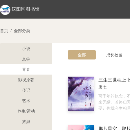
汉阳区图书馆
首页
/
全部分类
小说
全部
成长校园
文学
青春
影视原著
唐七
传记
两千年的执念，
艺术
来无缘。若终归
要让你我今生相
养生/运动
年？迷雾重重的
了谁的影子，湮
旅游
思，又掩埋了，
那片星空，那