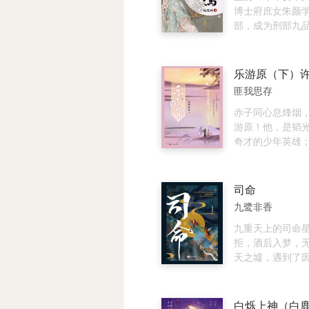
太平，他的小夭
玱玹相见不相识
年后醒来，父母
博士府庶女朱颜
康。
才终与玱玹相认
任海中是相爱的
部，成为刑部九
份。为了一统天
被认为“八年前死
而却因嫡姐私奔
情要王座，相柳
事故”，在医院中
哀求下代替嫡姐
夭帮助玱玹完成
受爆炸事件伤害的
大阁领沈渡。 新
山璟隐逸江湖。
与此同时，任海
沈渡拔刀对她立下
匪我思存
玹将所有精力都
件诬陷策划八年
一，别妄想成为
家上，因为他知
被捕。“瞿清岚”
人，他与朱颜有
赤子同心息烽烟
太平，他的小夭
境的瞿清岚拯救
二，别妄想从他
游原！他，是韬
康。
岚再次醒来，依
情报，他知道朱
奇才的少年英雄
级，原以为只是
的细作。 三，别
超群、不让须眉
对任海中却承继
府活过三个月，
因身份立场之别
情，且越来越多
刃。 朱颜默然不
智斗勇，却发觉
司命
梦如同预言一般
满长安的人在朱
略，抑或武艺才
九鹭非香
心狠手辣、一人
难分伯仲、旗鼓
慢不已的大阁领
此平生头号劲敌
九重天上的司命
一声声地哄：“夫
惜，又渐渐为彼
拒，酒后入梦，
夫进去吧。”
相约携手天下…
天之墟，遇到了
定，你我并肩同
禁的最后一条神龙
命得知因果，决
命，以自己为引，