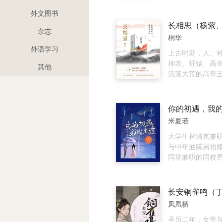
巧遇夔王李舒白
夭）历经百年颠
身份的李舒白，
失去了身份，也
外文图书
重新彻查家中血
在清水镇落脚，成
杂志
换，则要她以王
可去、无人可依
桐华
份，去调查自己
保”的玟小六。他
外语学习
雾。李舒白与黄
意不羁。小夭的
上古时期，人、
续续的线索，走
玱玹即使寄人篱
神农、轩辕、高
其他
江南塞北，宫廷
伏，也为了寻找
流落大荒的高辛
匪夷所思的悬案
荒，来到清水镇
夭）历经百年颠
以倾覆整个大唐
子平淡温馨，玟
失去了身份，也
垂危的青丘公子
在清水镇落脚，成
你的初遇，我
相处中二人情愫
可去、无人可依
米夏若
又与九头妖相柳
保”的玟小六。他
惺惺相惜结为知
意不羁。小夭的
大学生瞿清岚兼
玱玹相见不相识
玱玹即使寄人篱
与中年油腻男拍
才终与玱玹相认
伏，也为了寻找
同场兼职的同校
份。为了一统天
荒，来到清水镇
助，两人在逃跑
情要王座，相柳
子平淡温馨，玟
海中决定爬树到
夭帮助玱玹完成
垂危的青丘公子
瞿清岚趁机逃脱
山璟隐逸江湖。
相处中二人情愫
清岚在独自逃跑
凤凰栖
玹将所有精力都
又与九头妖相柳
林中洞穴，做了
家上，因为他知
惺惺相惜结为知
的诡异之梦。 梦
圣历二年，女帝