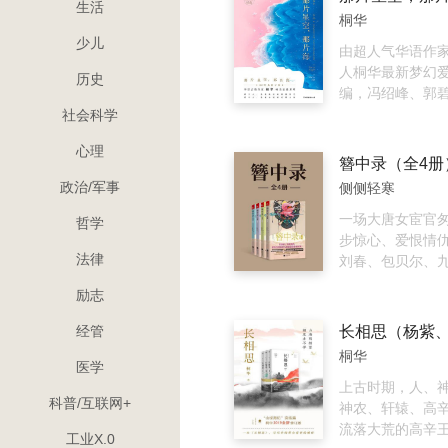
生活
世？“沉浮于梦境
桐华
你想要的是什么呢
少儿
求，不过是在他
由超人气华语作
到我的影子。”有
人桐华最新梦幻
历史
深缘浅，情深是
编，冯绍峰、郭
和东华。有一个
视剧《那片星空
社会科学
福薄，所以遇到
述了郭碧婷饰演
心理
所以错过她。“他
活的平凡少女沈
他，没有缘分罢了
嚣的海岛之上邂
政治/军事
侧侧轻寒
有缘如何，无缘又
蓝，并陷入爱河
君不曾惧怕过天
事。
一场大唐女宦官
哲学
命施舍。”天命如
步惊心、爱恨情
法律
的因缘？一个人
刘春、包贝尔、
人的旋涡。
分享！唐朝懿宗年
励志
下的女探黄梓瑕,
破案才女变为毒
经管
手，成为海捕文
桐华
的通缉犯。李舒
医学
却身遭“鳏残孤独
上古时期，人、
科普/互联网+
咒，难以脱身。
神农、轩辕、高
逃到京城伸冤，
流落大荒的高辛
工业X.0