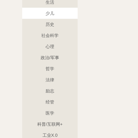
生活
少儿
历史
社会科学
心理
政治/军事
哲学
法律
励志
经管
医学
科普/互联网+
工业X.0