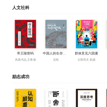
人文社科
帝王陵密码
中国人的生存规矩
群体意见六因素
凤凰书品,王鲁湘
吴晗
古斯塔夫·勒庞
励志成功