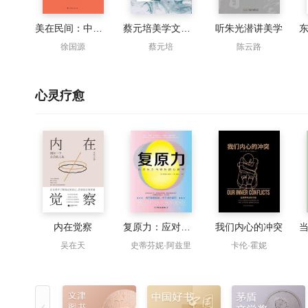
美在民间：中国民间审美文化论纲
蔡元培美学文选（精品公版）
听朱光潜讲美学
徐国源
蔡元培
陈云路
心灵疗愈
内在觉察
复原力：应对压力与挫折的心理学
我们内心的冲突
吴在天
史蒂芬妮·阿兹里
卡伦·霍妮