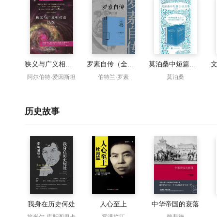
狭义与广义相对论浅说
罗素自传（全三册）
莫泊桑中短篇小说全集（全五卷）
阿尔伯特·爱因斯坦
伯特兰·罗素
莫泊桑
历史故事
我身在历史何处
人心至上
中华帝国的衰落