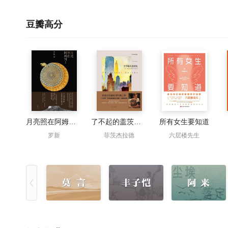
豆瓣高分
月亮照在阿姆河上
了不起的盖茨比（中英双语本）
所有女生要知道
罗新
菲茨杰拉德
六层楼先生