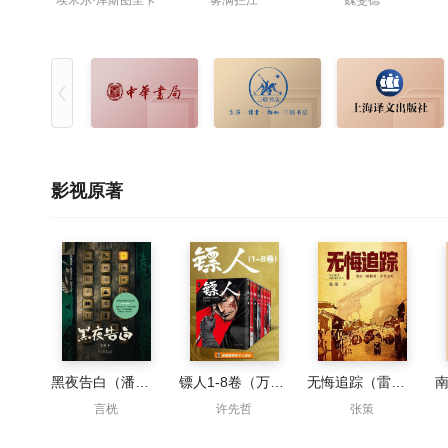
埃米尔·库斯图里卡
雾满拦江
魏斐德
影视原著
黑夜告白（潘粤明、王鹤棣主演同名影视原著）
镖人1-8卷（万茜&马伯庸力荐）
无悔追踪（雷佳音、胡歌主演抓特务原著）
言桄
许先哲
张策