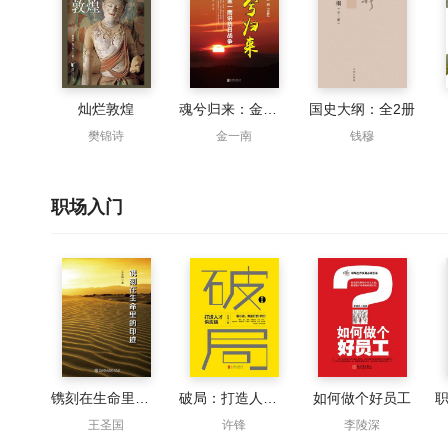
灿烂敦煌
魂兮归来：金一南讲抗日战争
国史大纲：全2册
樊锦诗
金一南
钱穆
职场入门
镌刻在生命里的印迹
破局：打造人才供应链
如何做个好员工
王圣国
许锋
李陵深