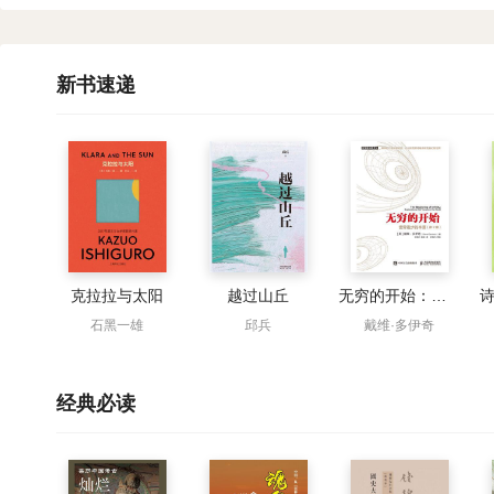
新书速递
克拉拉与太阳
越过山丘
无穷的开始：世界进步的本源（第2版）
石黑一雄
邱兵
戴维·多伊奇
经典必读