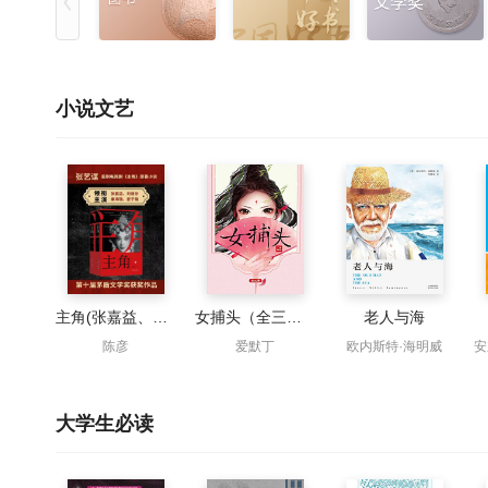
小说文艺
主角(张嘉益、刘浩存、秦海璐主演同名影视原著)
女捕头（全三册）
老人与海
陈彦
爱默丁
欧内斯特·海明威
大学生必读