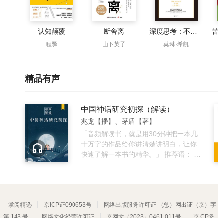
认知颠覆
断舍离
深度思考：不断逼近问题的本质
程驿
山下英子
莫琳·希凯
精品有声
中国神话研究初探（解读）
兆龙【播】、茅盾【著】
「音频解读书，就是用30分钟把一本几
十万字的作品给你讲清楚讲明白，让你
快速了解一本书的精华。」 推荐语： 作
家茅盾先生的学术名著，中国神话研究
的奠基之作，破解中国神话谜团的经典
小书 书籍介绍： 这本书是茅盾研究中国
神话的成果，是中国神话研究的奠基之
掌阅精选
京ICP证090653号
作。在这本书中，茅盾打通中西，旁征
网络出版服务许可证 （总）网出证（京）字
博引，重新界定了神话的概念和范畴，
第 143 号
网络文化经营许可证
京网文（2023）0461-011号
京ICP备