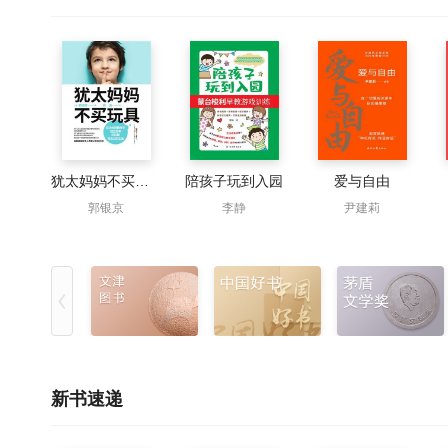
犹太妈妈不买玩具
陪孩子玩到入园
爱与自由
郭银京
李静
尹建莉
新书速递