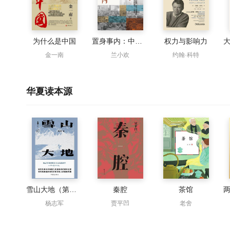
为什么是中国
置身事内：中国政府与经济发展
权力与影响力
金一南
兰小欢
约翰·科特
华夏读本源
雪山大地（第十一届茅盾文学奖获奖作品）
秦腔
茶馆
杨志军
贾平凹
老舍