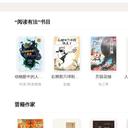
“阅读有法”书目
动物眼中的人类史
右脚那只球鞋逃走了
芥园花铺
约克·阿克维德
彭懿
马三枣
晋籍作家