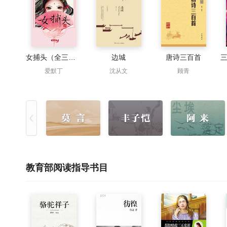
女捕头（全三册）
边城
唐诗三百首
爱默丁
沈从文
顾青
教育部阅读指导书目