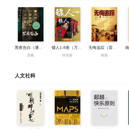
黑夜告白（潘粤明、王鹤棣主演同名影视原著）
镖人1-8卷（万茜&马伯庸力荐）
无悔追踪（雷佳音、胡歌主演抓特务原著）
言桄
许先哲
张策
人文社科