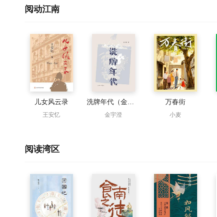
阅动江南
儿女风云录
洗牌年代（金宇澄散文经典，繁花的素材本）
万春街
王安忆
金宇澄
小麦
阅读湾区