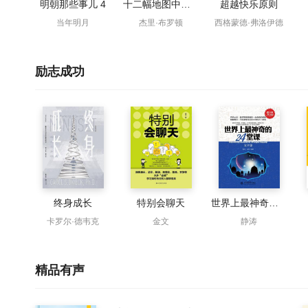
明朝那些事儿 4
十二幅地图中的世界史
超越快乐原则
当年明月
杰里·布罗顿
西格蒙德·弗洛伊德
励志成功
终身成长
特别会聊天
世界上最神奇的24堂课大全集
卡罗尔·德韦克
金文
静涛
精品有声