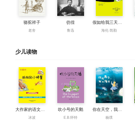
骆驼祥子
彷徨
假如给我三天光明
老舍
鲁迅
海伦·凯勒
少儿读物
大作家的语文课：孤独的小螃蟹
吹小号的天鹅
你在天空，我在海里
冰波
E.B.怀特
杨璞