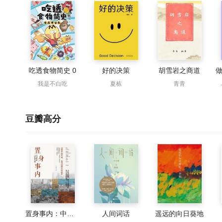
吃透食物简史 0
好的决策
胡雪岩之商道
我是不白吃
夏栋
青青
豆瓣高分
置身事内：中国政府与经济发展
人间词话
遥远的向日葵地