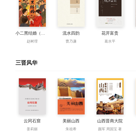
小二黑结婚（赵树理经典必读）
流水四韵
花开富贵
赵树理
曹乃谦
葛水平
三晋风华
云冈石窟
美丽山西
山西晋商大院
姜莉丽
朱祖希
颜军 周国宝 著