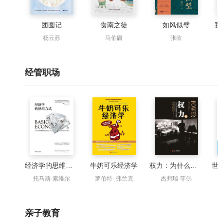
团圆记
食南之徒
如风似璧
杨云苏
马伯庸
张欣
经管职场
经济学的思维方式
牛奶可乐经济学
权力：为什么只为某些人所拥有（经典版）
托马斯·索维尔
罗伯特· 弗兰克
杰弗瑞·菲佛
亲子教育