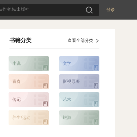
登录
书籍分类
查看全部分类
小说
文学
青春
影视原著
传记
艺术
养生/运动
旅游