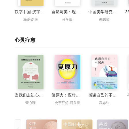
汉字中国·汉字与审美
自然与美：现代性自然美学导论
中国美学研究（第19辑）
杨爱姣 著
杜学敏
朱志荣
心灵疗愈
当我们走进心理咨询室
复原力：应对压力与挫折的心理学
感谢自己的不完美（白金版）
壹心理
史蒂芬妮·阿兹里
武志红