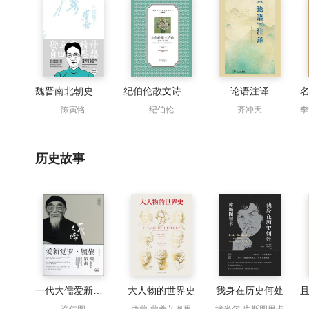
魏晋南北朝史讲义及杂稿
纪伯伦散文诗选：英汉对照
论语注译
陈寅恪
纪伯伦
齐冲天
历史故事
一代大儒爱新觉罗·毓鋆（插图版）
大人物的世界史
我身在历史何处