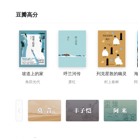
豆瓣高分
坡道上的家
呼兰河传
列克星敦的幽灵
角田光代
萧红
村上春树