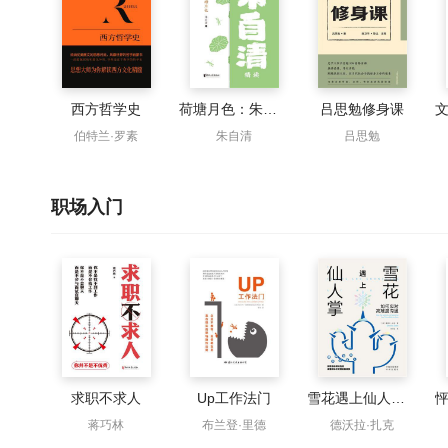
西方哲学史
荷塘月色：朱自清精读
吕思勉修身课
伯特兰·罗素
朱自清
吕思勉
职场入门
求职不求人
Up工作法门
雪花遇上仙人掌：如何应对高难度沟通
蒋巧林
布兰登·里德
德沃拉·扎克