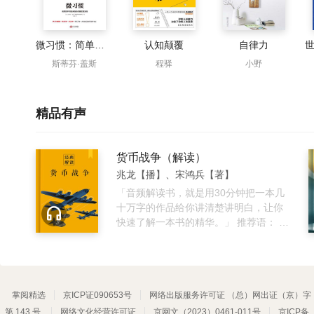
微习惯：简单到不可能失败的自我管理法则
认知颠覆
自律力
斯蒂芬·盖斯
程驿
小野
精品有声
货币战争（解读）
兆龙【播】、宋鸿兵【著】
「音频解读书，就是用30分钟把一本几
十万字的作品给你讲清楚讲明白，让你
快速了解一本书的精华。」 推荐语： 揭
秘货币背后的战争大幕，解读货币战争
趋势，为读者展现政治风波和经济危机
背后无形的操纵 内容介绍： 自1694年英
格兰银行成立以来的300多年间，几乎每
掌阅精选
京ICP证090653号
一场世界重大变故背后，都能看到国际
网络出版服务许可证 （总）网出证（京）字
金融资本势力的身影。他们通过左右一
第 143 号
网络文化经营许可证
京网文（2023）0461-011号
京ICP备