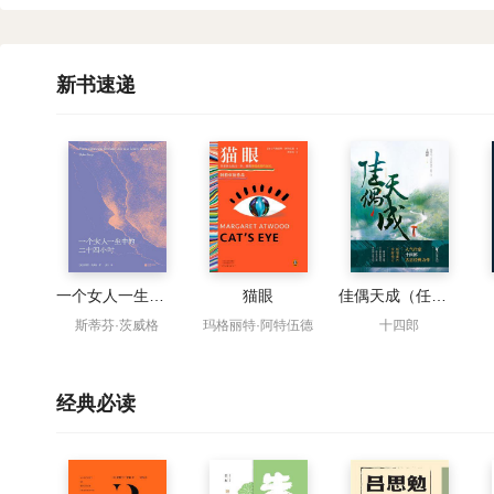
新书速递
一个女人一生中的二十四小时
猫眼
佳偶天成（任嘉伦、王鹤润主演同名影视原著）
斯蒂芬·茨威格
玛格丽特·阿特伍德
十四郎
经典必读