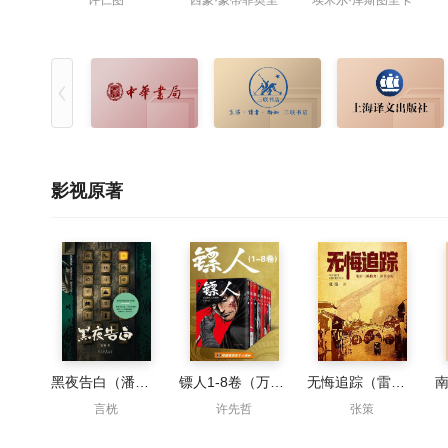
许仁图
西蒙·蒙蒂菲奥里
埃米尔·库斯图里卡
影视原著
黑夜告白（潘粤明、王鹤棣主演同名影视原著）
镖人1-8卷（万茜&马伯庸力荐）
无悔追踪（雷佳音、胡歌主演抓特务原著）
言桄
许先哲
张策