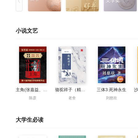
小说文艺
主角(张嘉益、刘浩存、秦海璐主演同名影视原著)
骆驼祥子（精品公版）
三体3:死神永生
陈彦
老舍
刘慈欣
大学生必读