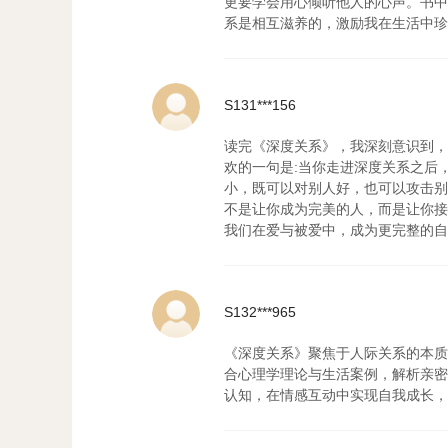
更要学会用心倾听他人的心声。书中
系是相互滋养的，激励我在生活中珍
S131***156
读完《深度关系》，我深刻意识到，
欢的一句是:当你走进深度关系之后
小，既可以对别人好，也可以攻击别
不是让你成为完美的人，而是让你接
我们在爱与被爱中，成为更完整的自
S132***965
《深度关系》聚焦于人际关系的本质
合心理学理论与生活案例，解析亲密
认知，在情感互动中实现自我成长，