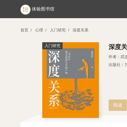
体验图书馆
首页
/
心理
/
入门研究
/
深度关系
入门研究
深度
作者：武
出版社：
阅读