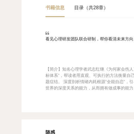
书籍信息
目录（共28章）
看见心理研发团队联合研制，帮你看清未来方向
【简介】知名心理学者武志红继《为何家会伤人
标体系”，帮读者用直观、可执行的方法衡量自
题症结。 深度剖析情绪内耗根源“全能自恋”
世界的深度关系的能力，从而拥有做成事的能力
随感