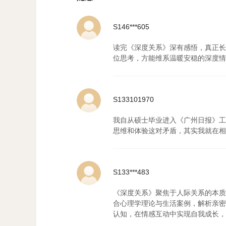
S146***605
读完《深度关系》深有感悟，真正长
位思考，方能维系温暖安稳的深度情
S133101970
我自从硕士毕业进入《广州日报》工
思维和体验这对矛盾，其实我就在相
S133***483
《深度关系》聚焦于人际关系的本质
合心理学理论与生活案例，解析亲密
认知，在情感互动中实现自我成长，