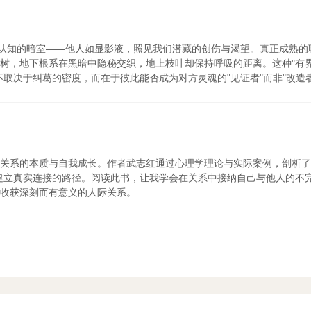
我认知的暗室——他人如显影液，照见我们潜藏的创伤与渴望。真正成熟的
树，地下根系在黑暗中隐秘交织，地上枝叶却保持呼吸的距离。这种"有
取决于纠葛的密度，而在于彼此能否成为对方灵魂的"见证者"而非"改造者
关系的本质与自我成长。作者武志红通过心理学理论与实际案例，剖析了
建立真实连接的路径。阅读此书，让我学会在关系中接纳自己与他人的不
收获深刻而有意义的人际关系。