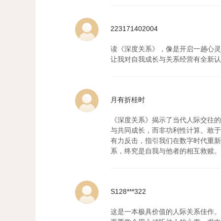
223171402004
读《深度关系》，像是开启一趟心灵
让我对自我成长与关系经营有全新认
月有折桂时
《深度关系》揭示了当代人际交往的
与共同成长，而非功利性计算。敢于
有力反击，指引我们在数字时代重
系，终究是自我与他者的相互救赎。
S128***322
这是一本极具价值的人际关系佳作。