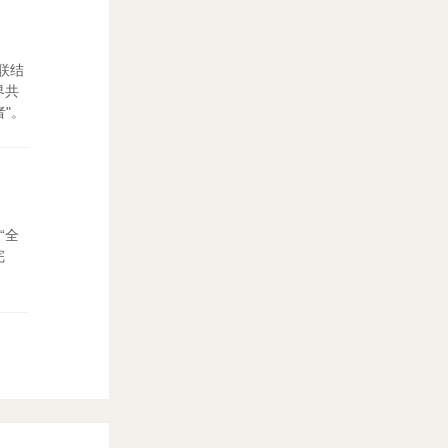
联结
界共
"。
“全
完