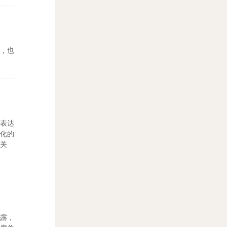
，也
表达
化的
关
露，