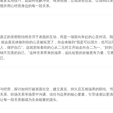
诸多实用技巧，如如何化解冲突、维系情感，让我深受启发。让我明白深
视并用心经营身边的每一段关系。
真正的亲密联结绝非浮于表面的互动，而是一场双向奔赴的心灵对话。我
，就会真实体验到你的心灵被拓宽了，你会体验到“我是可以强大，也可以
人，保护自己”。这就意味着你的心从二元对立开始走向合二为一。“好的
纳不完美的自己。”这种关系带来的滋养，远比短暂的欢愉更有力量，它
己。
与经营，探讨如何打破表面社交，建立真实、持久且互相滋养的联结。书
关系、职场关系等场景中沟通、信任与边界的核心要素，引导读者以更清
让每一段关系都成为生命能量的源头。