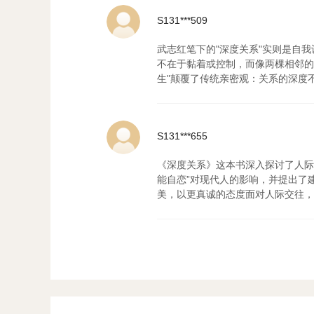
S131***509
武志红笔下的"深度关系"实则是自
不在于黏着或控制，而像两棵相邻的
生"颠覆了传统亲密观：关系的深度不
S131***655
《深度关系》这本书深入探讨了人际
能自恋”对现代人的影响，并提出了
美，以更真诚的态度面对人际交往，