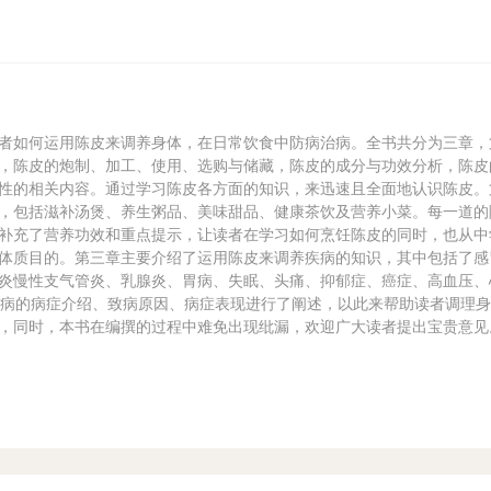
者如何运用陈皮来调养身体，在日常饮食中防病治病。全书共分为三章，
，陈皮的炮制、加工、使用、选购与储藏，陈皮的成分与功效分析，陈皮
性的相关内容。通过学习陈皮各方面的知识，来迅速且全面地认识陈皮。
，包括滋补汤煲、养生粥品、美味甜品、健康茶饮及营养小菜。每一道的
补充了营养功效和重点提示，让读者在学习如何烹饪陈皮的同时，也从中
体质目的。第三章主要介绍了运用陈皮来调养疾病的知识，其中包括了感
炎慢性支气管炎、乳腺炎、胃病、失眠、头痛、抑郁症、癌症、高血压、
疾病的病症介绍、致病原因、病症表现进行了阐述，以此来帮助读者调理
，同时，本书在编撰的过程中难免出现纰漏，欢迎广大读者提出宝贵意见