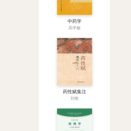
中药学
高学敏
药性赋集注
刘衡