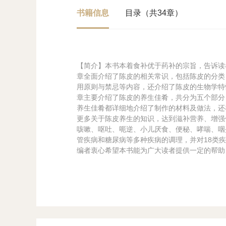
书籍信息
目录（共34章）
【简介】本书本着食补优于药补的宗旨，告诉读
章全面介绍了陈皮的相关常识，包括陈皮的分类
用原则与禁忌等内容，还介绍了陈皮的生物学特
章主要介绍了陈皮的养生佳肴，共分为五个部分
养生佳肴都详细地介绍了制作的材料及做法，还
更多关于陈皮养生的知识，达到滋补营养、增强
咳嗽、呕吐、呃逆、小儿厌食、便秘、哮喘、咽
管疾病和糖尿病等多种疾病的调理，并对18类
编者衷心希望本书能为广大读者提供一定的帮助