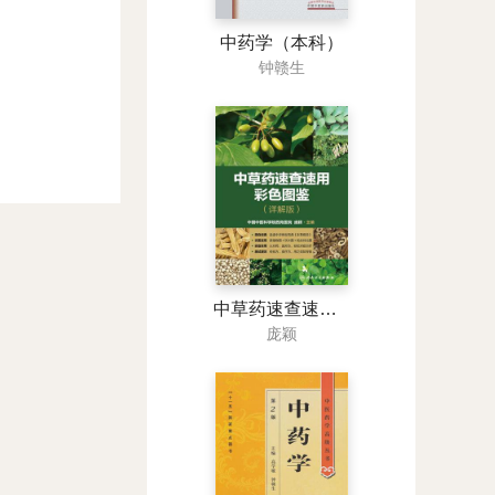
中药学（本科）
钟赣生
中草药速查速用彩色图鉴（详解版）
庞颖