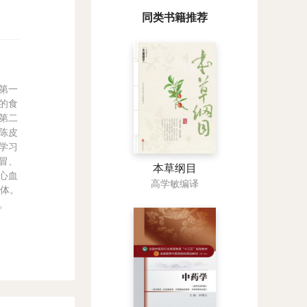
同类书籍推荐
第一
的食
第二
陈皮
学习
冒、
本草纲目
心血
高学敏编译
身体。
。