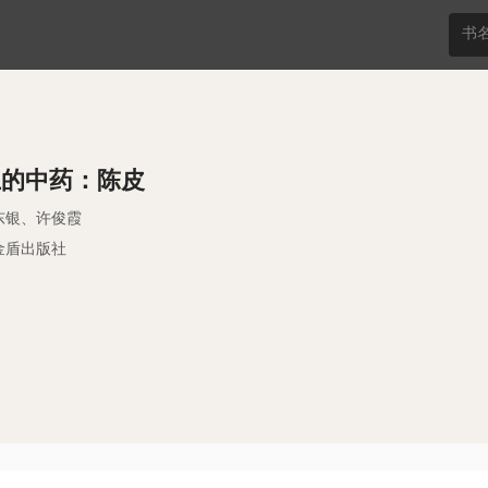
上的中药：陈皮
东银、许俊霞
金盾出版社