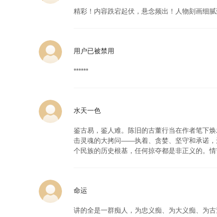
精彩！内容跌宕起伏，悬念频出！人物刻画细腻
用户已被禁用
******
水天一色
鉴古易，鉴人难。陈旧的古董行当在作者笔下焕
击灵魂的大拷问——执着、贪婪、坚守和承诺，
个民族的历史根基，任何掠夺都是非正义的。情
命运
讲的全是一群痴人，为忠义痴、为大义痴、为古