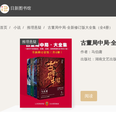
日新图书馆
首页
/
小说
/
推理悬疑
/
古董局中局·全新修订版大全集（全4册）
推理悬疑
古董局中局·
作者：马伯庸
出版社：湖南文艺出
阅读