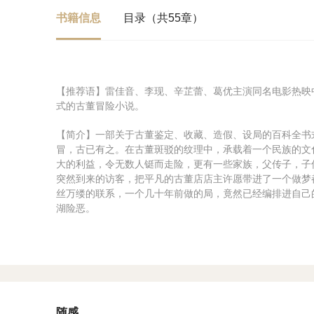
书籍信息
目录（共55章）
【推荐语】雷佳音、李现、辛芷蕾、葛优主演同名电影热映
式的古董冒险小说。
【简介】一部关于古董鉴定、收藏、造假、设局的百科全书式
冒，古已有之。在古董斑驳的纹理中，承载着一个民族的文
大的利益，令无数人铤而走险，更有一些家族，父传子，子
突然到来的访客，把平凡的古董店店主许愿带进了一个做梦
丝万缕的联系，一个几十年前做的局，竟然已经编排进自己
湖险恶。
随感