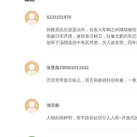
S133101970
孙殿英此后逍遥法外，在各大军阀之间继续辗转
南被日军俘虏，遂投靠汪精卫，任豫北剿共军总
放军于汤阴战役中将其俘虏，关入改造营，同年
张慧燕230501011632
言语里带股京味儿，语言风格就特别有趣，一查
池浩栋
人物刻画鲜明，情节跌宕起伏引人入胜~开放式