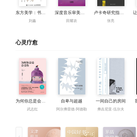
东方美学：书法字体设计方法与案例解析
深度音乐审美教学法导论
卢卡奇研究指南·第3卷：审美与本体论 后期卢卡奇的理论体系构建
刘鑫
田耀农
张亮
心灵疗愈
为何你总是会受伤
自卑与超越
一间自己的房间
武志红
阿尔弗雷德·阿德勒
弗吉尼亚·伍尔夫