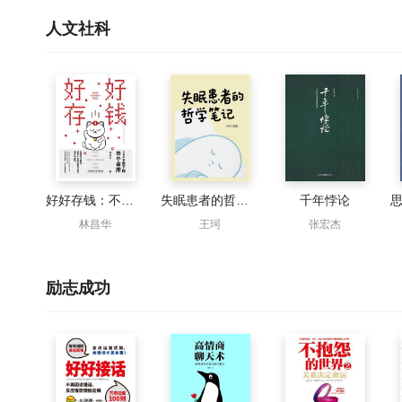
人文社科
好好存钱：不知不觉攒下你的小金库
失眠患者的哲学笔记
千年悖论
林昌华
王珂
张宏杰
励志成功