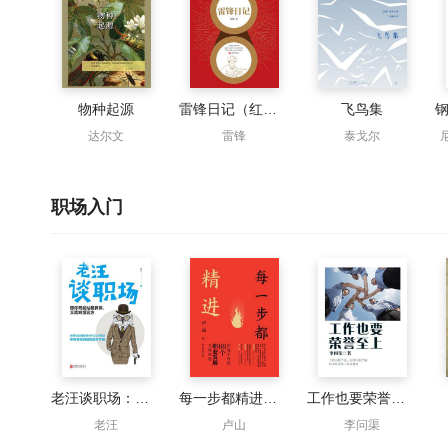
物种起源
雷锋日记（红色经典）
飞鸟集
达尔文
雷锋
泰戈尔
职场入门
老汪谈职场：愿你既能站稳脚跟，又能眺望远方
每一步都精进：你绕不开的66个职业发展关键难题
工作也要荣誉至上
老汪
卢山
李问渠