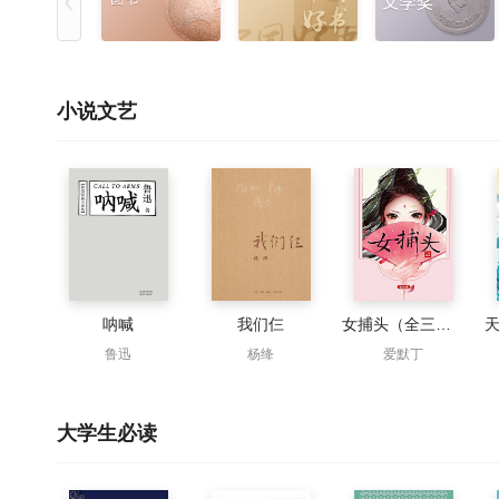
小说文艺
呐喊
我们仨
女捕头（全三册）
鲁迅
杨绛
爱默丁
大学生必读