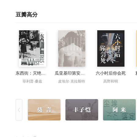
豆瓣高分
东西街：灭绝种族罪和危害人类罪的起源
瓜亚基印第安人编年史
六小时后你会死
菲利普·桑兹
皮埃尔·克拉斯特
高野和明