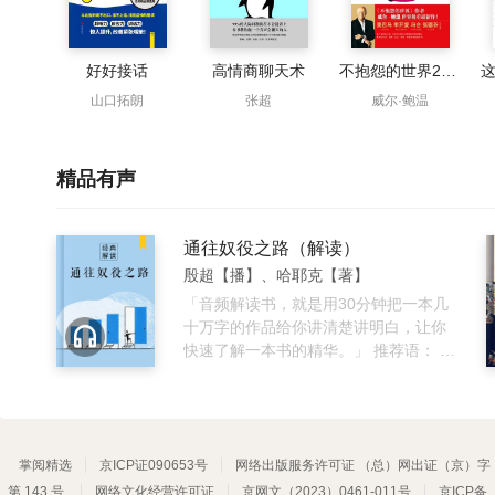
好好接话
高情商聊天术
不抱怨的世界2：关系决定命运
山口拓朗
张超
威尔·鲍温
精品有声
通往奴役之路（解读）
殷超【播】、哈耶克【著】
「音频解读书，就是用30分钟把一本几
十万字的作品给你讲清楚讲明白，让你
快速了解一本书的精华。」 推荐语： 思
想的力量，谁在通往奴役之路。 内容介
绍： 一本经典的政治经济学著作，1944
年就已经在英国出版。这本书是诺贝尔
经济奖得主哈耶克最早也是最知名的著
掌阅精选
京ICP证090653号
作，引起学术界普遍关注。该书是对自
网络出版服务许可证 （总）网出证（京）字
由主义和个人主义理论的阐述中最著
第 143 号
网络文化经营许可证
京网文（2023）0461-011号
京ICP备