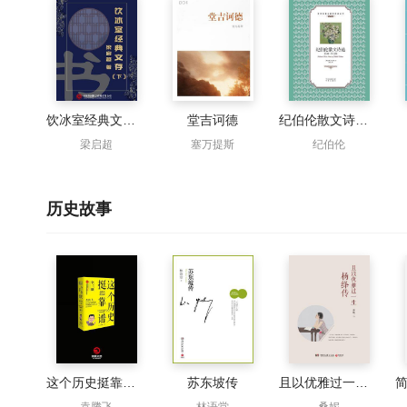
饮冰室经典文存（下）
堂吉诃德
纪伯伦散文诗选：英汉对照
梁启超
塞万提斯
纪伯伦
历史故事
这个历史挺靠谱：袁腾飞讲历史（3本套装）
苏东坡传
且以优雅过一生：杨绛传