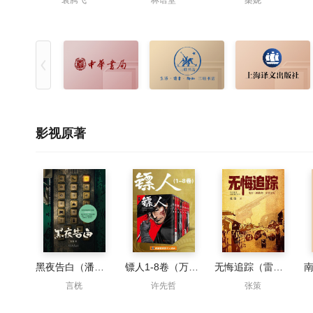
袁腾飞
林语堂
桑妮
影视原著
黑夜告白（潘粤明、王鹤棣主演同名影视原著）
镖人1-8卷（万茜&马伯庸力荐）
无悔追踪（雷佳音、胡歌主演抓特务原著）
言桄
许先哲
张策