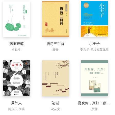
病隙碎笔
唐诗三百首
小王子
史铁生
顾青
安东尼·圣埃克苏佩里
局外人
边城
喜欢你，真好！蔡澜·致青春（全二册）
阿尔贝·加缪
沈从文
蔡澜