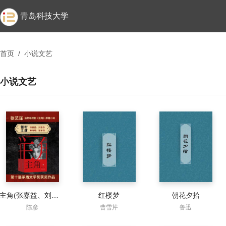
青岛科技大学
首页
/
小说文艺
小说文艺
主角(张嘉益、刘浩存、秦海璐主演同名影视原著)
红楼梦
朝花夕拾
陈彦
曹雪芹
鲁迅