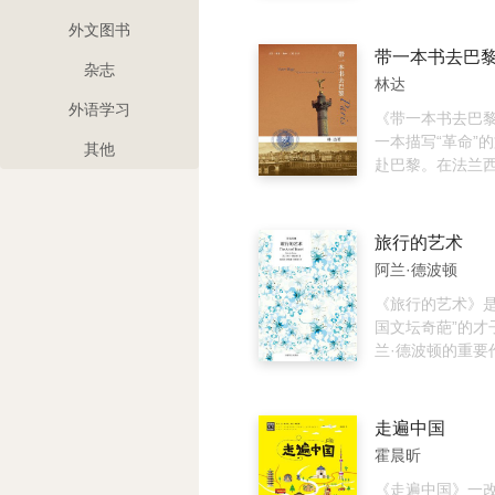
连缀起来，拼接
真实、客观、全
启航，开始了它
阔的大中东文明
国的现代化建设
程，在大西洋的
外文图书
美丽与神奇。生
行了68天之后，
杂志
字、异彩纷呈的
海岸。这些乘客
林达
装帧设计，使广
土地上建设新的
外语学习
取地理知识的同
人在北美的移民
《带一本书去巴
位多角度的阅读
新的时代。
一本描写“革命”
其他
赴巴黎。在法兰
场、宫殿、教堂
咀嚼着文化的成
术的盛筵，倾听
旅行的艺术
声，感悟着前人
阿兰·德波顿
成的思想和智慧
干浓厚的法国历
《旅行的艺术》是
中，用大量的历
国文坛奇葩”的才
景，丰富了对艺
兰·德波顿的重要
历史、社会，以及
2002年出版以
理解。
畅销书排行榜。
泰晤士报》评论
走遍中国
一场完美的旅程
霍晨昕
好奇、思考和观
新对生命充满热
《走遍中国》一