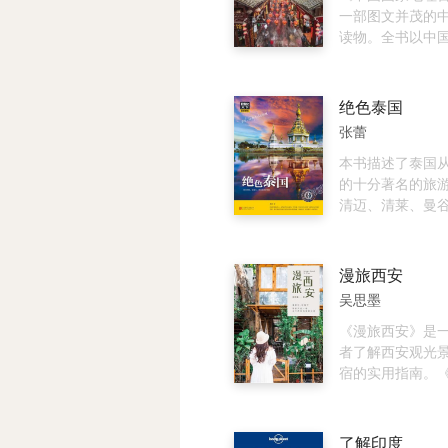
一体现。
担心会迷失自我
一部图文并茂的
介绍和精美的图
读物。全书以中
勾勒出一个圣洁
经，以每一省区
讲述鲜为人知的
划、民族人口、
连文：北京清华
貌、水系、自然
绝色泰国
研究院硕士研究
旅游地理为纬，
张蕾
浪潮LG数字移动
国地理知识的诸
后于2010年离
共分10册，选取了
本书描述了泰国
游方面的研究和
知识点，插配了2
的十分著名的旅
作为特约作者为
内容相关的精美
清迈、清莱、曼
编委会撰写《一生
真实、客观、全
普吉、苏梅等，
个地方》中国卷
国的现代化建设
金碧辉煌，潋滟
吉林出版社出版
美丽与神奇。生
柔和的佛光总是
漫旅西安
男孩的冒险书编
字、异彩纷呈的
耀；芭提雅的风
吴思墨
孩的冒险书》之
装帧设计，使广
的文艺中氤氲着
卷、极地卷（由
取地理知识的同
的躁动与繁华；
《漫旅西安》是
社出版）等丛书
位多角度的阅读
漫的地方，银沙
者了解西安观光
一曲阳光与大海的
宿的实用指南。
可泰是个有故事
中描述的并非传
的古遗迹在细雨
店，而是适合短
一抹说不出的苍
行休闲度假的一
了解印度