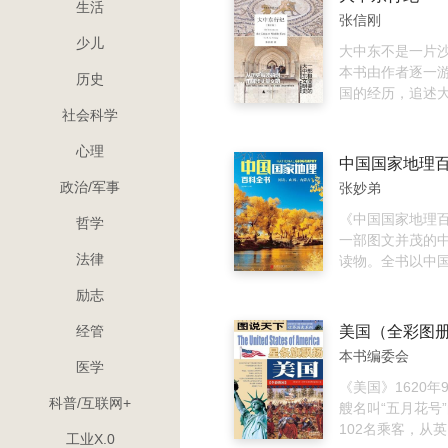
生活
而内敛的魅力，
张信刚
骨，成为今日令
少儿
目的地。 本书
大中东不是一片沙
活文字和详实资讯
本书由作者逐一
历史
美照片，结合轻
国的经历，追述
式，从深度自助
历史与文化，并
社会科学
面系统地介绍越南
纵深和国际政治
心理
城市和景区的旅
中东、北非、高
探寻越南历史人
烟不息的历史缘
政治/军事
张妙弟
不为人知的角落
因，汇聚作者对
自助游线路，详实
之间横向交流与
《中国国家地理
哲学
幅实用地图，将
察和体会。伊斯
一部图文并茂的
法律
惊艳之旅轻松惬
教、犹太教之间
读物。全书以中
趣。
长，罗马、波斯
经，以每一省区
励志
拉伯、蒙古、奥
划、民族人口、
冲突与兴替，英
貌、水系、自然
经管
美国（全彩图
（苏）、美等强
旅游地理为纬，
本书编委会
大中东的掠夺和
国地理知识的诸
医学
中东各国谋求独
共分10册，选取了
《美国》1620年
科普/互联网+
争与曲折——作
知识点，插配了2
艘名叫“五月花号
31国的经历、见
内容相关的精美
102名乘客，从
工业X.0