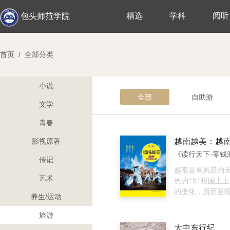
精选
学科
阅听
包头师范学院
首页
/
全部分类
小说
全部
自助游
文学
青春
影视原著
传记
越南是看风景的
艺术
长的“Ｓ”形国土
的变化，历历呈
养生/运动
个性与风韵。这
热情，这里的物
旅游
曾经饱经战火的
大中东行纪