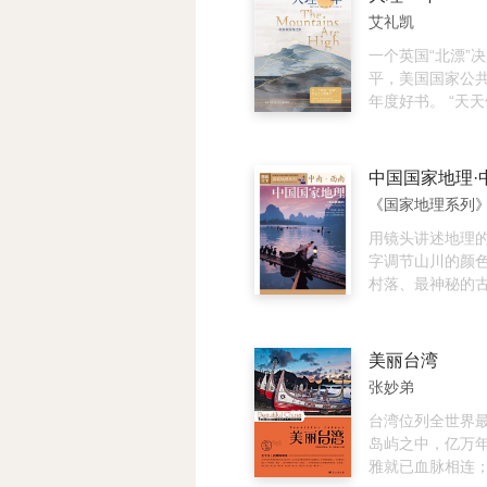
《明卷：山之佳
知识的借鉴，重
艾礼凯
选编、译注了从
际，力图让本书
历年间两百多年
统性和实践的针
一个英国“北漂”
记作品，读者可
可作为高等院校
平，美国国家公共
古韵风貌。
科书，也可供旅
年度好书。 “天
员和社会读者阅
的事，包括，尤
也不做。” ★躺
而是重新认识世
★当英国“北漂”
《国家地理系列
平，他用三年隐
对现代焦虑的疗愈
用镜头讲述地理
国通”视角下真实
字调节山川的颜
国生活，文笔朴
村落、最神秘的
书中时时可见犀
的度假胜地，最
观察。 这是一段
情……世界的多
旅。 2020年，
这里汇聚。浓烈
美丽台湾
多年的艾礼凯遭
的文化，碰撞出
张妙弟
活的重大打击（
彩虹。最新、最
道扬镳），而在
据，5000余幅
台湾位列全世界
的苦闷、无聊与
影图片，300万
岛屿之中，亿万
加深。最终，他
有地理巨著，锻
雅就已血脉相连