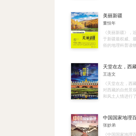
京，去偏远的大
的地理传奇。
图上，它就像一
本书采用双线叙事
将主人深情环绕
线向内，是作者
平洋的“大阳台”
美丽新疆
活的详细记录：
动与古典情韵完
董恒年
晒太阳，修整小
里，有山之盟，
菜，结识来自天南
源，岛之美，城
《美丽新疆》，
主流”朋友……作
风，古之韵，食
于新疆最权威、
写作功力、温煦
台湾，既为读者
俗的地理科普读
让读者与他一同
基本的地理概况
泊、高原、盆地
完全不同于城市
丽的自然风光和
漠，这里有万里
自在与欢愉，也
台湾独有的民风
如茵碧草，这里
天堂在左，西
沉潜中的蜕变。 
现，旨在为读者
域，这里是最美
王连文
外，是作者对大
科学普及作用又
学家惋惜地说：
致观察。笔触时
怀的图书，引导
旱区；历史学家
《天堂在左，西
温情，时而又充
感悟生活，增强
里是游牧民族的
对西藏的自然景
出了大理在“躺平
誉感，提升做中
家激动地说：这
和风土人情进行
更为复杂的面貌
底气。
的交会点；探险
述，对游客最感
这里是对人体极
林芝、日喀则、
《美丽新疆》，
那曲、昌都等地
了新疆最基本的
介绍，方便读者
张妙弟
把新疆美丽的城
本情况。书中精
古迹以及新疆独
者的精神深入其
《中国国家地理