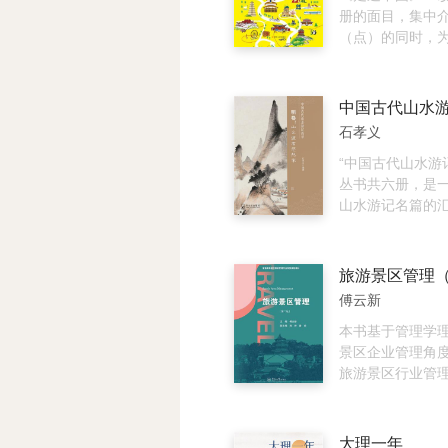
格之恋》结尾处
册的面目，集中
一针，渗出的淡
（点）的同时，
德波顿的一路行
展示了该地区代
行路的真实色彩
书以地域划分章节
蓝色、薄雾中的
个行政区划价值
成了一种无法拒
一陈列，让读者
石孝义
间丧失了地理上
中就可以“游览”
懒散地化为一缕
过这一篇篇汩汩
“中国古代山水游
程和文字的只有
通过这一张张精
丛书共六册，是
德莱尔、凡·高们
画，抵达你向往
山水游记名篇的
位才子在心灵深
走向更远！
丛书收录、译注
了；与德波顿同
至清代两千年间
远方的行程或是
游记佳作。每册
旅游景区管理（
的回归……
文、作者简介、
傅云新
赏析五部分组成
波澜壮阔的山水
本书基于管理学
现了中国古代山
景区企业管理角
脉络、时代特征
旅游景区行业管
就，同时又为读
等知识，系统阐
文人雅士的诗意
管理的基础理论
们笔下斐然不羁
本书注重对国内
大理一年