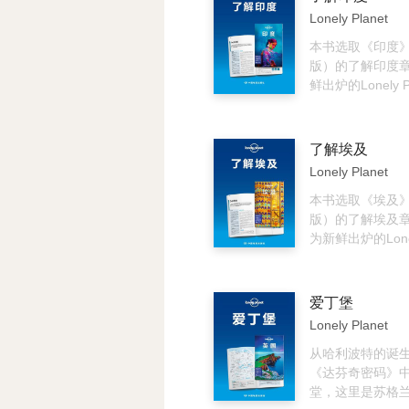
都很神秘，金三
合当下人们出行
Lonely Planet
是跳跃在丛林间
西安》中有风景
脚……从这本书
豪华装修的宜居
本书选取《印度》
以了解到泰国的
给读者带来心旷
版）的了解印度
泰国的人文、地
宴。
鲜出炉的Lonely P
游等方面，会得
版电子书，我们
解，进而爱上泰
在使用本书时得
体验和更实用的
了解埃及
更好地了解印度
Lonely Planet
复杂多元的国度
的风土人情、悠
本书选取《埃及》
仰、丰富的自然
版）的了解埃及
节日、传统手工
为新鲜出炉的Lonely
巧，在印度旅行
中文版电子书，
间点燃你的好奇
者能在使用本书
感官，温暖你的
用户体验和更实
爱丁堡
然景观爱好者而
望能让你更好地
Lonely Planet
杂多样的地貌—
旅程。被沙子掩
高耸的冰峰到南
素的金字塔和高
从哈利波特的诞
媚的海滩；美食
庙，埃及激发了
《达芬奇密码》
疯狂的美食之旅
心。这里有气势
堂，这里是苏格