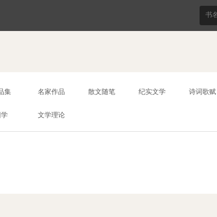
品集
名家作品
散文随笔
纪实文学
诗词歌赋
国学
文学理论