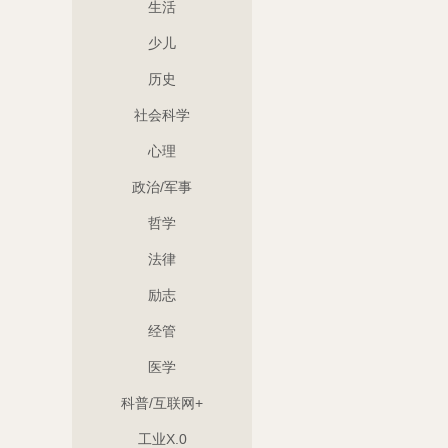
生活
少儿
历史
社会科学
心理
政治/军事
哲学
法律
励志
经管
医学
科普/互联网+
工业X.0