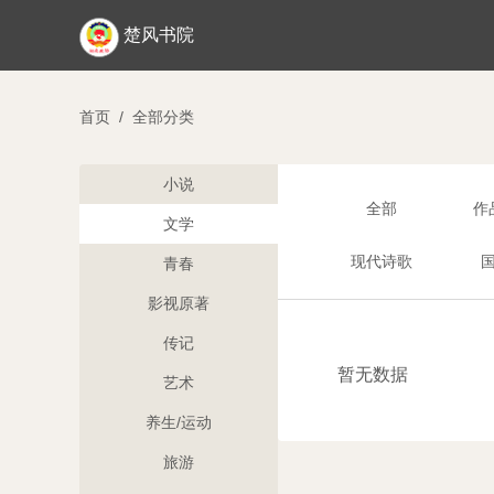
楚风书院
首页
/
全部分类
小说
全部
作
文学
现代诗歌
青春
影视原著
传记
暂无数据
艺术
养生/运动
旅游