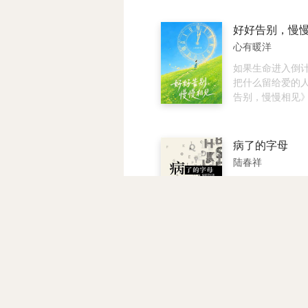
回那仿如盛世的
人生的幸福不是
躺在那里等他，
代光景，再现老
而是活在自己可
心里充满希望。” ★《儿子
好好告别，慢
作风，也直言女
每个人都可以在
们》：没有父亲
心有暖洋
苦辛。老派是一
自己。 你的人生
少有儿子不背叛父
在人人渴望前卫
次四季，只要你
次自言自语道:‘
如果生命进入倒
不妨老派一点。
那颗种子，低头
来，我就叫逆我者
把什么留给爱的人
是你一次又一次
★《分家》：一
告别，慢慢相见
说，书名是最好
心都生活在同一
主“心有暖洋”在
读完这本能明了
许什么也创造不出
的生命随笔。 她
时，就稍作休息
望月光不要照耀
间，写成一封封
病了的字母
等一切风平浪静
——这使我渴望
一路治疗的心路
陆春祥
得及。
像渴望我从来也
还想完成的小心
家。”
子、爱人、父母
“杂文不一定要横
境中坚持的人。 
可以表现得很温
在没有妈妈陪伴
芒。”陆春祥表示
然记得自己被深
传统意义上“火药
爱人带着共同的
文集，而是为探
续好好过下去；
出版的“实验”之
赋得永久的悔
慢慢放下悲伤，
母按杂文标题的
季羡林
个世界。 她也把
母排序，将文章
给正在病痛里努力
机串联，并以中
本套丛书是季羡