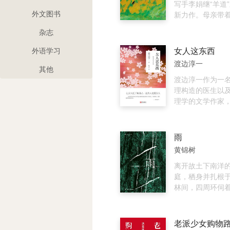
克牧民生命中必
写手李娟继“羊道
外文图书
大自然给他们安
新力作。母亲带
的迁徙之路。他
畜，举家迁徙乌
杂志
祖先的道路上，
壁，定居在葵花地
生，青春、衰老
子”，开始一段充
外语学习
女人这东西
情……他们是真正
遇的耕种生活。
渡边淳一
上”。
百亩葵花地，经
其他
食、三次补种，
渡边淳一作为一
旱、虫害，直至
理构造的医生以
微弱的希望和漫
理学的文学作家
这些吉光片羽的
家庭、社会乃至
首次集中将思绪
心，对从青春期
族成员的生活细
性的生理特征及
雨
垠荒漠构成完整
即情感、心理、
黄锦树
殊性进行了分析论
这本书各个年龄
离开故土下南洋
更加了解自己。
庭，栖身并扎根
了解女性情感上
林间，四周环伺
心理上的复杂多
兽、怀有异心的
人不可思议的无
散的亡灵。伴随
如其来的失踪、
老派少女购物