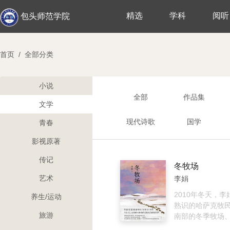
精选
学科
阅听
包头师范学院
首页
/
全部分类
小说
全部
作品集
文学
现代诗歌
国学
青春
影视原著
传记
冬牧场
艺术
李娟
2010年冬天，
养生/运动
熟识的哈萨克牧
旅游
南部的冬季牧场
了一段艰辛迥异