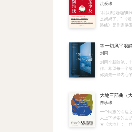
缓慢而抑郁的步
洪爱珠
一天，迸发出爆
变，暴雨带来的
“我认识我妈的时
彼岸，从死神的
是妈妈了。” 《
离了现世，旋即
路线》是作家洪
下个轮回，不断
著作。母亲病逝
思念化作珍珠化
的文字，记录下
等一切风平浪
丰盛饮食与饱满
刘同
厨房小物到人间
粉饭到异乡茶食
刘同全新随笔，
亲一起，叠印外
作。希望每一个
近年发现的店铺
你撬走一些内心
物路线。老食、
书是最刘同的一
老市场，是回返
有，那些突然到
是追寻记忆的线
刻，跌落谷底再
往寄情，厨房的
自救人生。他从
赛珍珠
感的绵延、老台
你抚平所有焦虑。
皆在她的文字里
力，越幸运”，现
一个民族的命运之
宜。 洪爱珠的文
越疲乏”。书中六
人上下求索的曲
雅、洗练机趣，
事里，有跌落时
★《大地》：一
为主轴，母后哀
办法，自风暴起
地，溶解于土地。