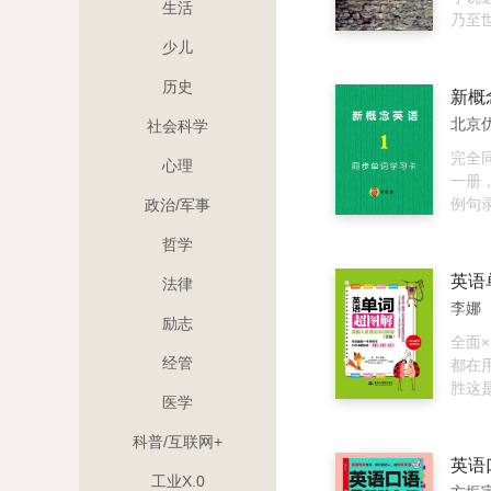
生活
子，
乃至
握这
小说
少儿
平民
历史
奈，
以出
北京
社会科学
个选
28
完全
心理
者的
一册
出了
例句
政治/军事
作如
和近
哲学
《警
等多
一些
为新
法律
作品
步学
李娜
作者
励志
成双
全面
经管
赏到
都在
语学
胜这
医学
单词
城市
科普/互联网+
然等
英语
每个
工业X.0