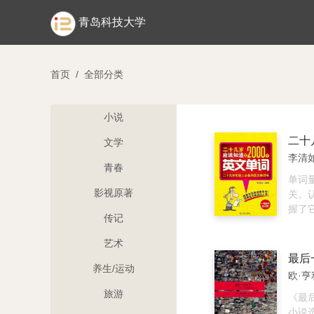
青岛科技大学
首页
/
全部分类
小说
文学
李清
青春
单词
影视原著
关。
握了
传记
说，
要精
艺术
了与
200
养生/运动
欧·亨
的例
旅游
的基
《最
并精
小说