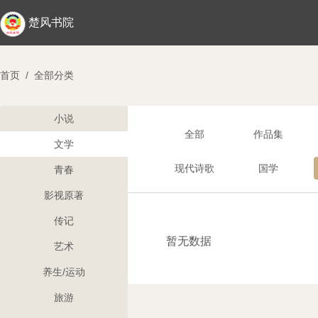
楚风书院
首页
/
全部分类
小说
全部
作品集
文学
现代诗歌
国学
青春
影视原著
传记
暂无数据
艺术
养生/运动
旅游