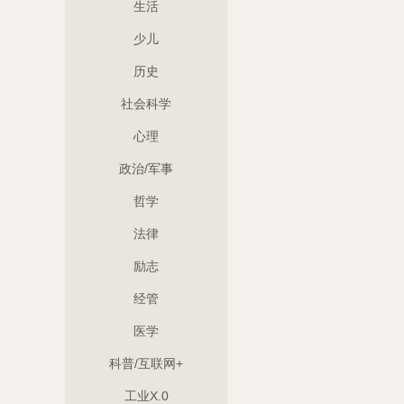
生活
少儿
历史
社会科学
心理
政治/军事
哲学
法律
励志
经管
医学
科普/互联网+
工业X.0