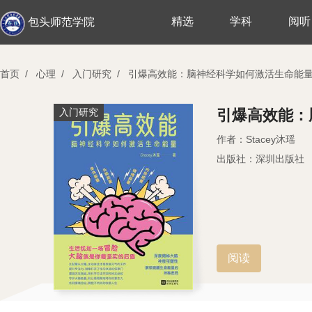
精选
学科
阅听
包头师范学院
首页
/
心理
/
入门研究
/
引爆高效能：脑神经科学如何激活生命能
入门研究
引爆高效能：
作者：Stacey沐瑶
出版社：深圳出版社
阅读