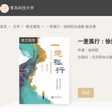
青岛科技大学
首页
/
文学
/
散文随笔
/
一意孤行：徐则臣自选集.散文卷
散文随笔
一意孤行：徐
作者：徐则臣
出版社：北京联合出
阅读