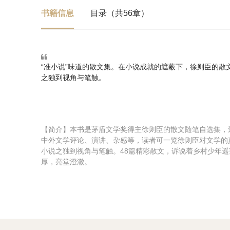
书籍信息
目录（共56章）
“准小说”味道的散文集。在小说成就的遮蔽下，徐则臣的
之独到视角与笔触。
【简介】本书是茅盾文学奖得主徐则臣的散文随笔自选集，
中外文学评论、演讲、杂感等，读者可一览徐则臣对文学的
小说之独到视角与笔触。48篇精彩散文，诉说着乡村少年
厚，亮堂澄澈。