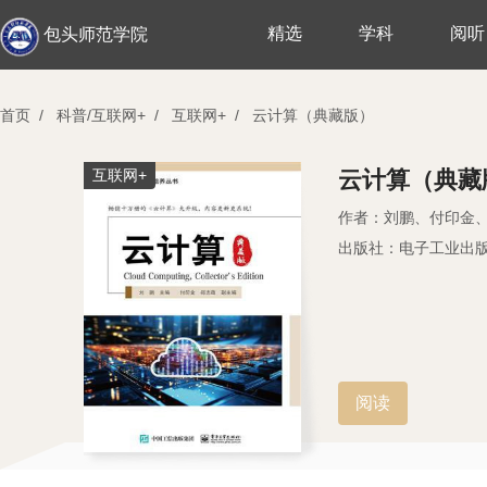
精选
学科
阅听
包头师范学院
首页
/
科普/互联网+
/
互联网+
/
云计算（典藏版）
互联网+
云计算（典藏
作者：刘鹏、付印金
出版社：电子工业出
阅读