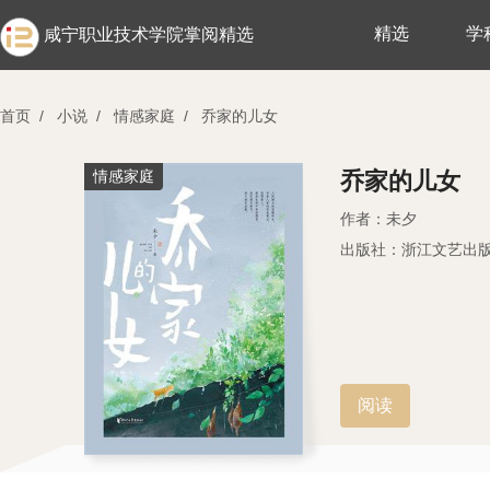
精选
学
咸宁职业技术学院掌阅精选
首页
/
小说
/
情感家庭
/
乔家的儿女
情感家庭
乔家的儿女
作者：未夕
出版社：浙江文艺出
阅读