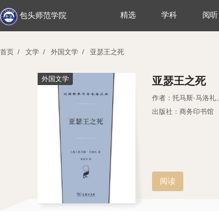
精选
学科
阅听
包头师范学院
首页
/
文学
/
外国文学
/
亚瑟王之死
外国文学
亚瑟王之死
作者：托马斯·马洛礼
出版社：商务印书馆
阅读